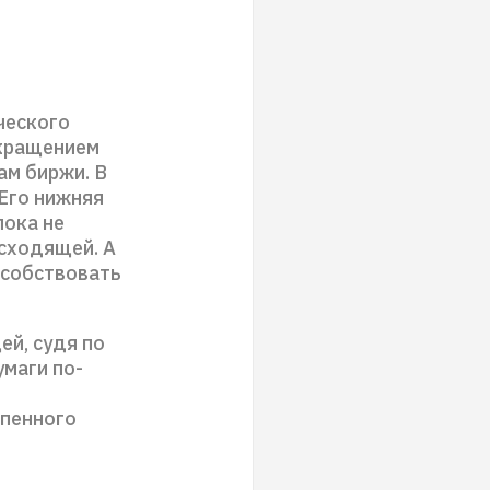
ческого
окращением
ам биржи. В
 Его нижняя
пока не
исходящей. А
особствовать
ей, судя по
маги по-
епенного