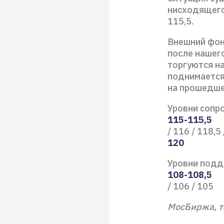
нисходящего 
115,5.
Внешний фон
после нашег
торгуются н
поднимается 
на прошедше
Уровни сопр
115-115,5
/ 116 / 118,5 
120
Уровни подде
108-108,5
/ 106 / 105
МосБиржа, т