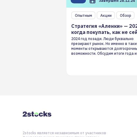
Завершен 28.12.24
Опытным
Акции
Обзор
Стратегия «Аленки» — 20
когда покупать, как не се
2024 год позади. Люди буквально
презирают рынок. Но именно в таки
моменты открываются долгосрочн
возможности. Обсудим итоги года и
стратегию на 2025-й
2stocks является независимым от участников