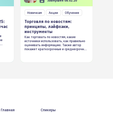
Завершен 08.02.20
Новичкам
Акции
Обучение
25:
Торговля по новостям:
йчас
принципы, лайфхаки,
инструменты
е
Как торговать по новостям, какие
ые
источники использовать, как правильно
оценивать информацию. Также автор
покажет краткосрочные и среднесрочные
торговые стратегии на новостном потоке
Главная
Спикеры