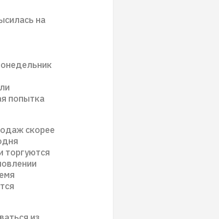
ысилась на
понедельник
али
ая попытка
родаж скорее
одня
и торгуются
новлении
ремя
ется
ваться из