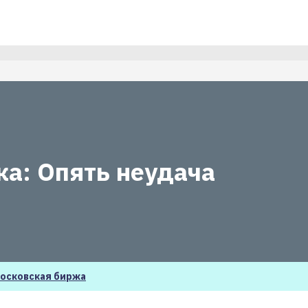
а: Опять неудача
осковская биржа