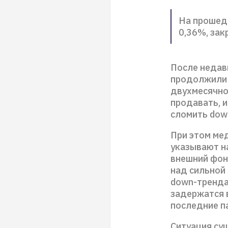
На прошед
0,36%, зак
После недав
продолжили 
двухмесячно
продавать, и
сломить dow
При этом ме
указывают н
внешний фон
над сильной
down-тренда
задержатся 
последние п
Ситуация сущ