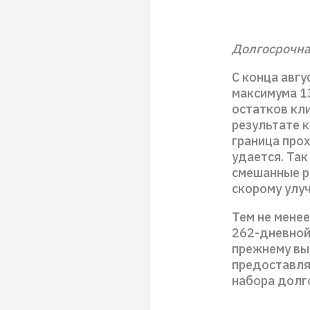
Долгосрочна
С конца авгу
максимума 1
остатков кл
результате к
граница прох
удается. Так
смешанные р
скорому улу
Тем не менее
262-дневной
прежнему вы
предоставля
набора долг