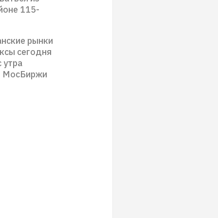
йоне 115-
анские рынки
ексы сегодня
 утра
ии МосБиржи