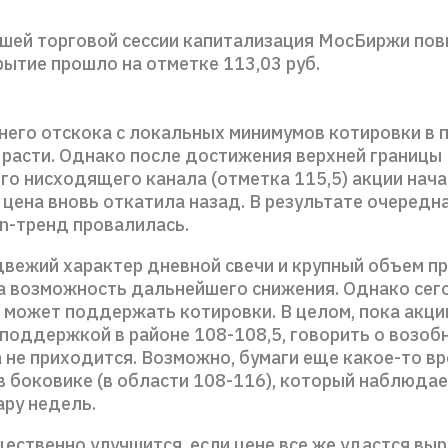
шей торговой сессии капитализация МосБиржи пов
рытие прошло на отметке 113,03 руб.
него отскока с локальных минимумов котировки в 
расти. Однако после достижения верхней границы
го нисходящего канала (отметка 115,5) акции нач
 цена вновь откатила назад. В результате очередн
n-тренд провалилась.
двежий характер дневной свечи и крупный объем п
а возможность дальнейшего снижения. Однако сег
 может поддержать котировки. В целом, пока акци
 поддержкой в районе 108-108,5, говорить о возоб
 не приходится. Возможно, бумаги еще какое-то в
в боковике (в области 108-116), который наблюда
ару недель.
ественно улучшится, если цене все же удастся выр