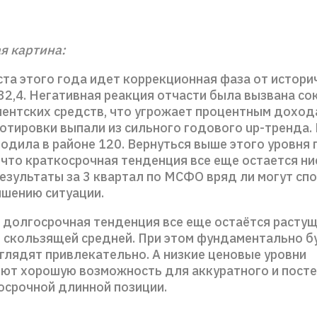
я картина:
ста этого года идет коррекционная фаза от истори
32,4. Негативная реакция отчасти была вызвана с
иентских средств, что угрожает процентным доход
отировки выпали из сильного годового up-тренда.
одила в районе 120. Вернуться выше этого уровня 
 что краткосрочная тенденция все еще остается н
езультаты за 3 квартал по МСФО вряд ли могут сп
чшению ситуации.
 долгосрочная тенденция все еще остаётся растущ
 скользящей средней. При этом фундаментально бу
глядят привлекательно. А низкие ценовые уровни
ют хорошую возможность для аккуратного и пост
осрочной длинной позиции.