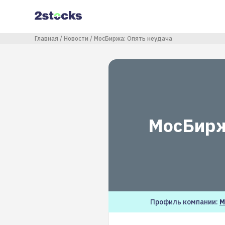
Перейти
к
основному
содержанию
Строка навигации
Главная
Новости
МосБиржа: Опять неудача
МосБирж
Профиль компании:
М