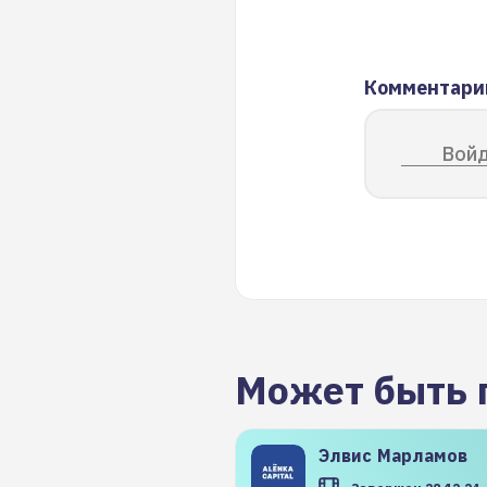
Комментари
Войд
Может быть 
Элвис
Марламов