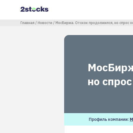
Перейти
к
основному
содержанию
Строка навигации
Главная
Новости
МосБиржа. Отскок продолжился, но спрос о
МосБирж
но спрос
Профиль компании:
М