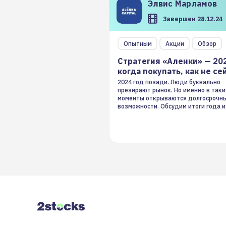
Элвис
Марламов
Завершен 28.12.24
Опытным
Акции
Обзор
Стратегия «Аленки» — 20
когда покупать, как не се
2024 год позади. Люди буквально
презирают рынок. Но именно в таки
моменты открываются долгосрочн
возможности. Обсудим итоги года и
стратегию на 2025-й