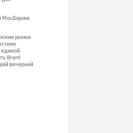
ий МосБиржи
нские рынки
атские
 единой
ть Brent
шей вечерней