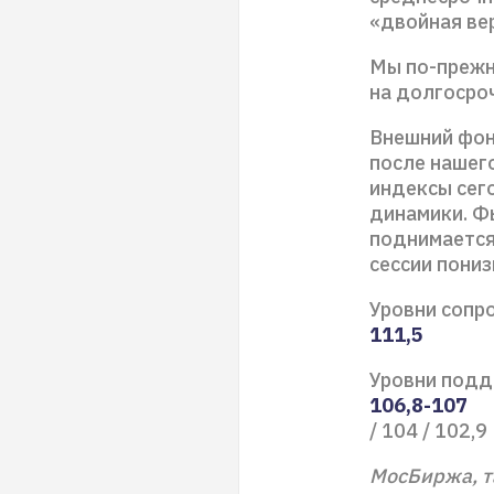
«двойная ве
Мы по-прежн
на долгосро
Внешний фон
после нашего
индексы сег
динамики. Фь
поднимается
сессии пониз
Уровни сопро
111,5
Уровни подд
106,8-107
/ 104 / 102,9
МосБиржа, т