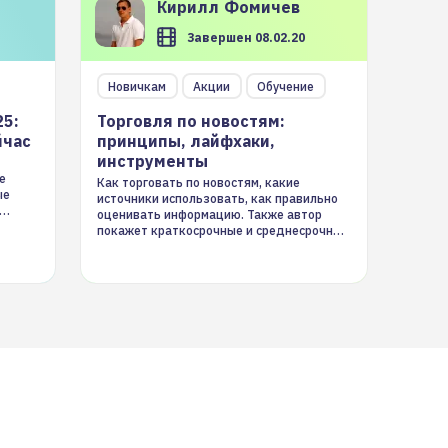
Кирилл
Фомичев
Завершен 08.02.20
Новичкам
Акции
Обучение
25:
Торговля по новостям:
йчас
принципы, лайфхаки,
инструменты
е
Как торговать по новостям, какие
ые
источники использовать, как правильно
оценивать информацию. Также автор
покажет краткосрочные и среднесрочные
торговые стратегии на новостном потоке