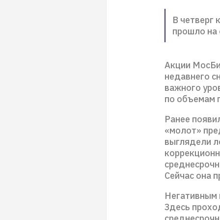
В четверг 
прошло на 
Акции МосБи
недавнего с
важного уров
по объемам 
Ранее появи
«молот» пре
выглядели л
коррекционн
среднесрочн
Сейчас она п
Негативным 
Здесь прохо
среднесрочн