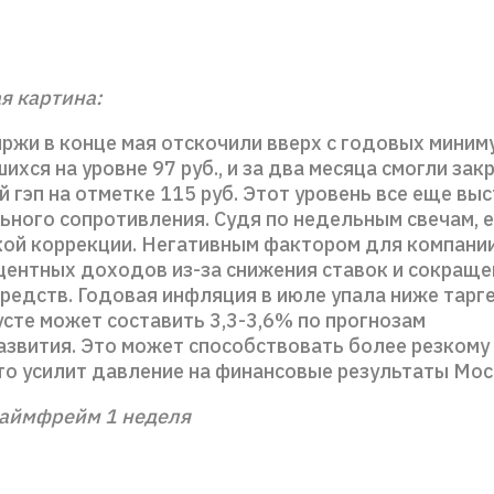
я картина:
ржи в конце мая отскочили вверх с годовых миним
хся на уровне 97 руб., и за два месяца смогли зак
гэп на отметке 115 руб. Этот уровень все еще выс
ьного сопротивления. Судя по недельным свечам, е
кой коррекции. Негативным фактором для компани
центных доходов из-за снижения ставок и сокраще
редств. Годовая инфляция в июле упала ниже тарге
густе может составить 3,3-3,6% по прогнозам
звития. Это может способствовать более резкому
что усилит давление на финансовые результаты Мо
аймфрейм 1 неделя