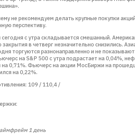
ршина».
ему не рекомендуем делать крупные покупки акц
чную перспективу.
 сегодня с утра складывается смешанный. Америка
 закрытия в четверг незначительно снизились. Ази
одня торгуются разнонаправленно и не показывают
ючерс на S&P 500 с утра подрастает на 0,04%, неф
 на 0,71%. Фьючерс на акции МосБиржи на прошед
ился на 0,22%.
тивления: 109 / 110,4 /
ержки:
аймфрейм 1 день