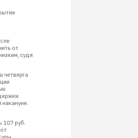
крытие
осле
чить от
низким, судя
а четверга
кции
ью
ддержки
 накануне.
 107 руб.
 от
гуры