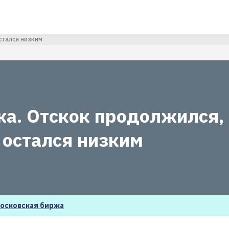
стался низким
а. Отскок продолжился,
 остался низким
осковская биржа