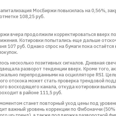
капитализация МосБиржи повысилась на 0,56%, за
отметке 108,25 руб.
ржи вчера продолжили корректироваться вверх п
нижения. Котировки попытались еще дальше отско
ня 107 руб. Однако спрос на бумаги пока остаётся 
покупок.
лось несколько позитивных сигналов. Дневная свеч
двещала разворот тенденции вверх. Кроме того, а
окально перепроданными на осцилляторе RSI. Цел
ого отскока может стать проверка трендовой по
ого восходящего канала, откуда котировки выпали
роходит в районе 111,5 руб.
моментом станет повторный уход цены под уровень
дит важный уровень коррекции по Фибоначчи (50%
ого up-тренд), а также поддержка разворотной фи