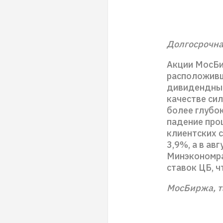
Долгосрочна
Акции МосБи
расположивши
дивидендный 
качестве сил
более глубо
падение про
клиентских с
3,9%, а в ав
Минэкономра
ставок ЦБ, 
МосБиржа, т