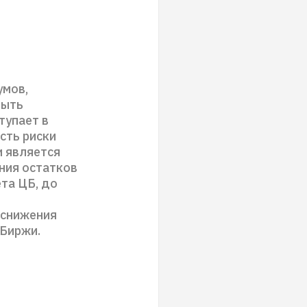
умов,
рыть
тупает в
сть риски
и является
ния остатков
та ЦБ, до
 снижения
сБиржи.