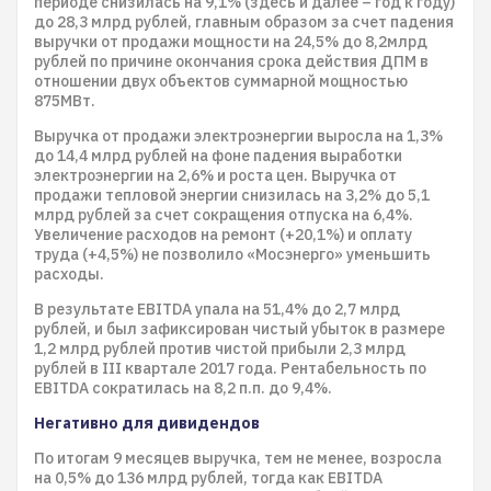
периоде снизилась на 9,1% (здесь и далее – год к году)
до 28,3 млрд рублей, главным образом за счет падения
выручки от продажи мощности на 24,5% до 8,2млрд
рублей по причине окончания срока действия ДПМ в
отношении двух объектов суммарной мощностью
875МВт.
Выручка от продажи электроэнергии выросла на 1,3%
до 14,4 млрд рублей на фоне падения выработки
электроэнергии на 2,6% и роста цен. Выручка от
продажи тепловой энергии снизилась на 3,2% до 5,1
млрд рублей за счет сокращения отпуска на 6,4%.
Увеличение расходов на ремонт (+20,1%) и оплату
труда (+4,5%) не позволило «Мосэнерго» уменьшить
расходы.
В результате EBITDA упала на 51,4% до 2,7 млрд
рублей, и был зафиксирован чистый убыток в размере
1,2 млрд рублей против чистой прибыли 2,3 млрд
рублей в III квартале 2017 года. Рентабельность по
EBITDA сократилась на 8,2 п.п. до 9,4%.
Негативно для дивидендов
По итогам 9 месяцев выручка, тем не менее, возросла
на 0,5% до 136 млрд рублей, тогда как EBITDA