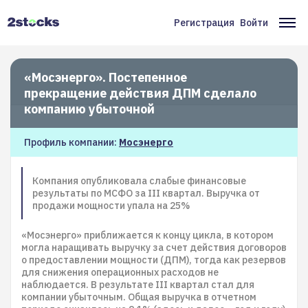
Перейти
к
Регистрация
Войти
Меню
Ос
основному
содержанию
учётной
на
записи
«Мосэнерго». Постепенное
прекращение действия ДПМ сделало
пользователя
компанию убыточной
Профиль компании:
Мосэнерго
Компания опубликовала слабые финансовые
результаты по МСФО за III квартал. Выручка от
продажи мощности упала на 25%
«Мосэнерго» приближается к концу цикла, в котором
могла наращивать выручку за счет действия договоров
о предоставлении мощности (ДПМ), тогда как резервов
для снижения операционных расходов не
наблюдается. В результате III квартал стал для
компании убыточным. Общая выручка в отчетном