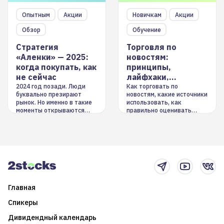
Опытным
Акции
Новичкам
Акции
Обзор
Обучение
Стратегия
Торговля по
«Аленки» — 2025:
новостям:
когда покупать, как
принципы,
не сейчас
лайфхаки,
инструменты
2024 год позади. Люди
Как торговать по
буквально презирают
новостям, какие источники
рынок. Но именно в такие
использовать, как
моменты открываются
правильно оценивать
долгосрочные
информацию. Также автор
возможности. Обсудим
покажет краткосрочные и
итоги года и стратегию на
среднесрочные
2025-й
торговые стратегии на
новостном потоке
Главная
Спикеры
Дивидендный календарь