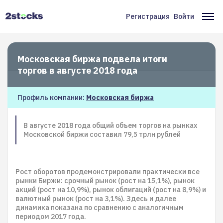
Перейти
к
Регистрация
Войти
Меню
Ос
основному
содержанию
учётной
на
записи
Московская биржа подвела итоги
пользователя
торгов в августе 2018 года
Профиль компании:
Московская биржа
В августе 2018 года общий объем торгов на рынках
Московской биржи составил 79,5 трлн рублей
Рост оборотов продемонстрировали практически все
рынки Биржи: срочный рынок (рост на 15,1%), рынок
акций (рост на 10,9%), рынок облигаций (рост на 8,9%) и
валютный рынок (рост на 3,1%). Здесь и далее
динамика показана по сравнению с аналогичным
периодом 2017 года.