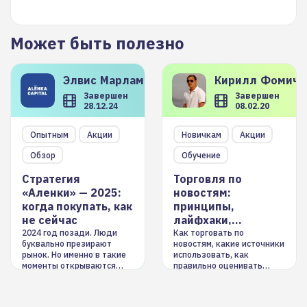
Может быть полезно
Элвис
Марламов
Кирилл
Фомиче
Завершен
Завершен
28.12.24
08.02.20
Опытным
Акции
Новичкам
Акции
Обзор
Обучение
Стратегия
Торговля по
«Аленки» — 2025:
новостям:
когда покупать, как
принципы,
не сейчас
лайфхаки,
инструменты
2024 год позади. Люди
Как торговать по
буквально презирают
новостям, какие источники
рынок. Но именно в такие
использовать, как
моменты открываются
правильно оценивать
долгосрочные
информацию. Также автор
возможности. Обсудим
покажет краткосрочные и
итоги года и стратегию на
среднесрочные