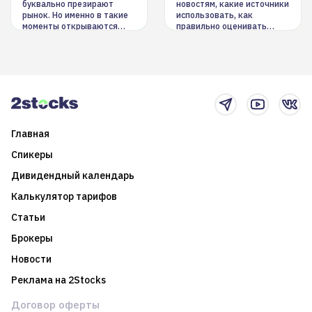
буквально презирают
новостям, какие источники
рынок. Но именно в такие
использовать, как
моменты открываются
правильно оценивать
долгосрочные
информацию. Также автор
возможности. Обсудим
покажет краткосрочные и
итоги года и стратегию на
среднесрочные
2025-й
торговые стратегии на
новостном потоке
Главная
Спикеры
Дивидендный календарь
Калькулятор тарифов
Статьи
Брокеры
Новости
Реклама на 2Stocks
Договор оферты