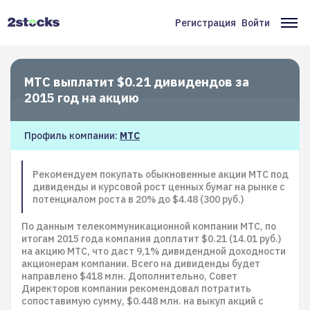
Перейти
к
Регистрация
Войти
Меню
Ос
основному
содержанию
учётной
на
записи
МТС выплатит $0.21 дивидендов за
пользователя
2015 год на акцию
Профиль компании:
МТС
Рекомендуем покупать обыкновенные акции МТС под
дивиденды и курсовой рост ценных бумаг на рынке с
потенциалом роста в 20% до $4.48 (300 руб.)
По данным телекоммуникационной компании МТС, по
итогам 2015 года компания доплатит $0.21 (14.01 руб.)
на акцию МТС, что даст 9,1% дивидендной доходности
акционерам компании. Всего на дивиденды будет
направлено $418 млн. Дополнительно, Совет
Директоров компании рекомендовал потратить
сопоставимую сумму, $0.448 млн. на выкуп акций с