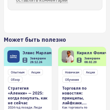
оставлять комментарии
Может быть полезно
Элвис
Марламов
Кирилл
Фомиче
Завершен
Завершен
28.12.24
08.02.20
Опытным
Акции
Новичкам
Акции
Обзор
Обучение
Стратегия
Торговля по
«Аленки» — 2025:
новостям:
когда покупать, как
принципы,
не сейчас
лайфхаки,
инструменты
2024 год позади. Люди
Как торговать по