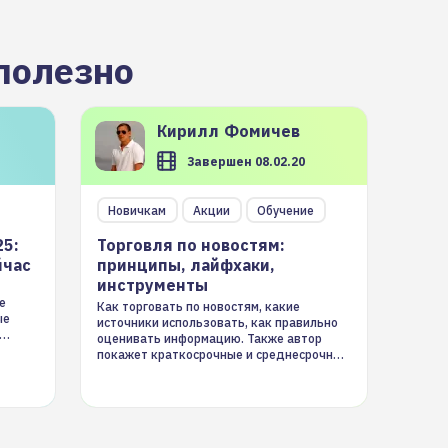
полезно
Кирилл
Фомичев
Завершен 08.02.20
Новичкам
Акции
Обучение
25:
Торговля по новостям:
йчас
принципы, лайфхаки,
инструменты
е
Как торговать по новостям, какие
ые
источники использовать, как правильно
оценивать информацию. Также автор
покажет краткосрочные и среднесрочные
торговые стратегии на новостном потоке