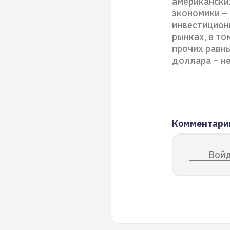
американски
экономики –
инвестицион
рынках, в то
прочих равны
доллара – н
Комментари
Войд