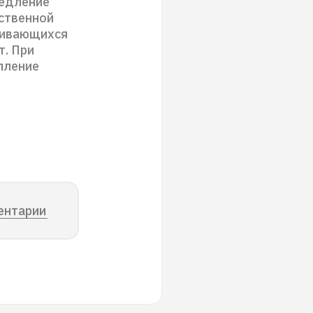
медление
нственной
звивающихся
т. При
епление
ентарии