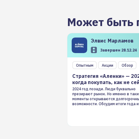
Может быть 
Элвис
Марламов
Завершен 28.12.24
Опытным
Акции
Обзор
Стратегия «Аленки» — 20
когда покупать, как не се
2024 год позади. Люди буквально
презирают рынок. Но именно в таки
моменты открываются долгосрочн
возможности. Обсудим итоги года и
стратегию на 2025-й