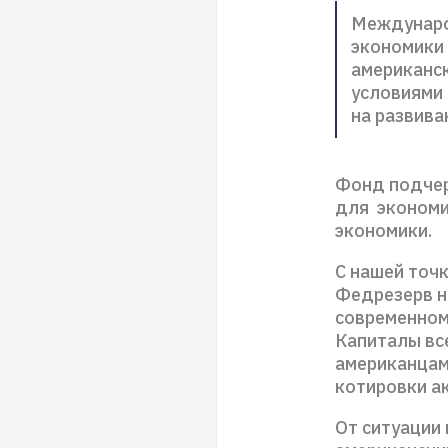
Междунаро
экономики 
американс
условиями 
на развив
Фонд подчерк
для экономи
экономики.
С нашей точк
Федрезерв н
современном
Капиталы вс
американцам
котировки а
От ситуации