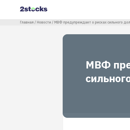
Перейти
к
основному
содержанию
Строка навигации
Главная
Новости
МВФ предупреждает о рисках сильного до
МВФ пре
сильног