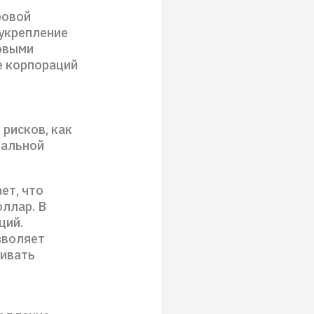
ровой
 укрепление
овыми
е корпораций
 рисков, как
бальной
ет, что
ллар. В
ций.
зволяет
ивать