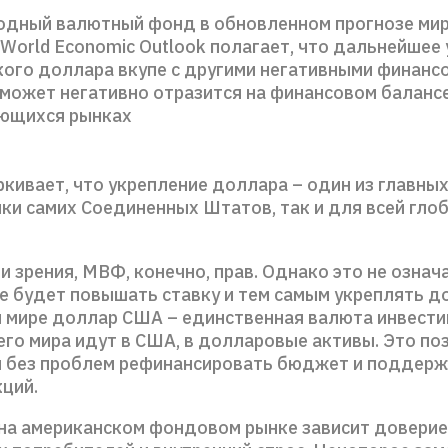
дный валютный фонд в обновленном прогнозе ми
World Economic Outlook полагает, что дальнейшее
кого доллара вкупе с другими негативными финанс
может негативно отразится на финансовом баланс
ающихся рынках
ивает, что укрепление доллара – один из главных
ки самих Соединенных Штатов, так и для всей гло
и зрения, МВФ, конечно, прав. Однако это не означа
е будет повышать ставку и тем самым укреплять до
 мире доллар США – единственная валюта инвести
его мира идут в США, в долларовые активы. Это по
 без проблем рефинансировать бюджет и поддерж
кций.
 на американском фондовом рынке зависит доверие