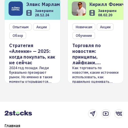
Элвис
Марламов
Кирилл
Фомиче
Завершен
Завершен
28.12.24
08.02.20
Опытным
Акции
Новичкам
Акции
Обзор
Обучение
Стратегия
Торговля по
«Аленки» — 2025:
новостям:
когда покупать, как
принципы,
не сейчас
лайфхаки,
инструменты
2024 год позади. Люди
Как торговать по
буквально презирают
новостям, какие источники
рынок. Но именно в такие
использовать, как
моменты открываются
правильно оценивать
долгосрочные
информацию. Также автор
возможности. Обсудим
покажет краткосрочные и
итоги года и стратегию на
среднесрочные
2025-й
торговые стратегии на
новостном потоке
Главная