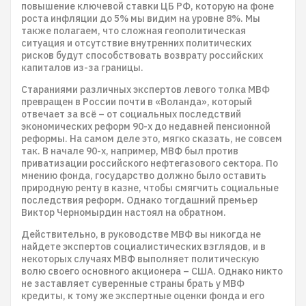
повышение ключевой ставки ЦБ РФ, которую на фоне
роста инфляции до 5% мы видим на уровне 8%. Мы
также полагаем, что сложная геополитическая
ситуация и отсутствие внутренних политических
рисков будут способствовать возврату российских
капиталов из-за границы.
Стараниями различных экспертов левого толка МВФ
превращен в России почти в «Воланда», который
отвечает за всё – от социальных последствий
экономических реформ 90-х до недавней пенсионной
реформы. На самом деле это, мягко сказать, не совсем
так. В начале 90-х, например, МВФ был против
приватизации российского нефтегазового сектора. По
мнению фонда, государство должно было оставить
природную ренту в казне, чтобы смягчить социальные
последствия реформ. Однако тогдашний премьер
Виктор Черномырдин настоял на обратном.
Действительно, в руководстве МВФ вы никогда не
найдете экспертов социалистических взглядов, и в
некоторых случаях МВФ выполняет политическую
волю своего основного акционера – США. Однако никто
не заставляет суверенные страны брать у МВФ
кредиты, к тому же экспертные оценки фонда и его