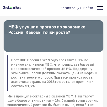
Перейти
к
Регистрация
Войти
Меню
Ос
основному
содержанию
учётной
на
записи
МВФ улучшил прогноз по экономике
России. Каковы точки роста?
пользователя
Рост ВВП России в 2019 году составит 1,8%, по
мнению аналитиков МВФ, что превышает базовый
макроэкономический прогноз ЦБ РФ. Поддержку
экономике России должны оказать цены на нефть и
рост внутреннего спроса. При этом прогноз роста
экономики страны на 2018 год остался прежним и
составил 1,7%
Мы в принципе согласны с оценкой МВФ. Наш таргет
даже более оптимистичен – 2%. С нашей точки зрения,
экономический рост мог бы быть и выше, если бы не