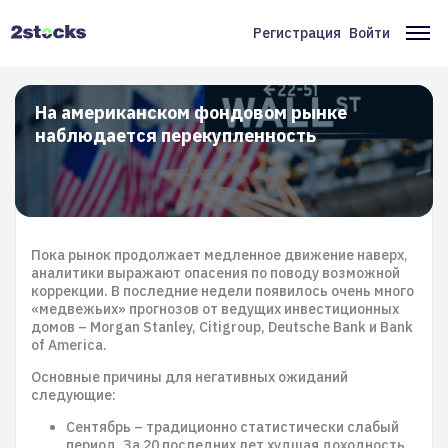
Перейти
к
Регистрация
Войти
Меню
Ос
основному
содержанию
учётной
на
записи
На американском фондовом рынке
наблюдается перекупленность
пользователя
Пока рынок продолжает медленное движение наверх,
аналитики выражают опасения по поводу возможной
коррекции. В последние недели появилось очень много
«медвежьих» прогнозов от ведущих инвестиционных
домов – Morgan Stanley, Citigroup, Deutsche Bank и Bank
of America.
Основные причины для негативных ожиданий
следующие:
Сентябрь – традиционно статистически слабый
период. За 20 последних лет худшая доходность