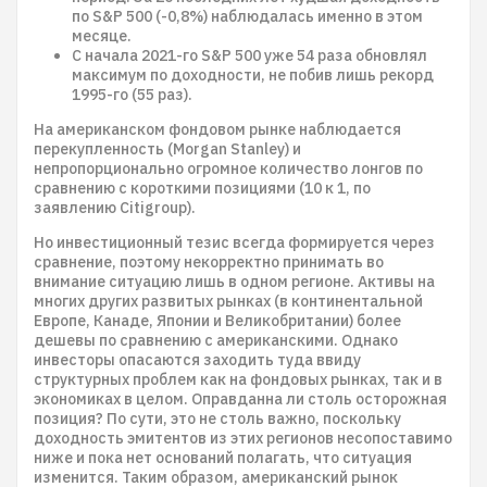
по S&P 500 (-0,8%) наблюдалась именно в этом
месяце.
С начала 2021-го S&P 500 уже 54 раза обновлял
максимум по доходности, не побив лишь рекорд
1995-го (55 раз).
На американском фондовом рынке наблюдается
перекупленность (Morgan Stanley) и
непропорционально огромное количество лонгов по
сравнению с короткими позициями (10 к 1, по
заявлению Citigroup).
Но инвестиционный тезис всегда формируется через
сравнение, поэтому некорректно принимать во
внимание ситуацию лишь в одном регионе. Активы на
многих других развитых рынках (в континентальной
Европе, Канаде, Японии и Великобритании) более
дешевы по сравнению с американскими. Однако
инвесторы опасаются заходить туда ввиду
структурных проблем как на фондовых рынках, так и в
экономиках в целом. Оправданна ли столь осторожная
позиция? По сути, это не столь важно, поскольку
доходность эмитентов из этих регионов несопоставимо
ниже и пока нет оснований полагать, что ситуация
изменится. Таким образом, американский рынок