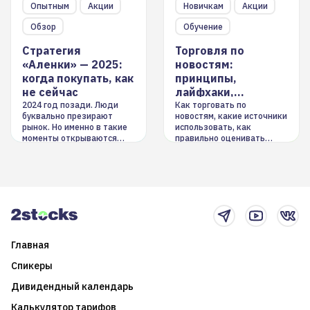
Опытным
Акции
Новичкам
Акции
Обзор
Обучение
Стратегия
Торговля по
«Аленки» — 2025:
новостям:
когда покупать, как
принципы,
не сейчас
лайфхаки,
инструменты
2024 год позади. Люди
Как торговать по
буквально презирают
новостям, какие источники
рынок. Но именно в такие
использовать, как
моменты открываются
правильно оценивать
долгосрочные
информацию. Также автор
возможности. Обсудим
покажет краткосрочные и
итоги года и стратегию на
среднесрочные
2025-й
торговые стратегии на
новостном потоке
Главная
Спикеры
Дивидендный календарь
Калькулятор тарифов