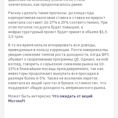
значительно, как предполагалось ранее.
Рискну сделать такие прогнозы: до конца года
корпоративная налоговая ставка и ставка на прирост
капитала составят 26-27% и 25% соответственно. При
этом потолок госдолга будет повышен, а
инфраструктурный проект будет принят в объеме $1,5-
2,5 трлн.
В то же время нельзя игнорировать все доводы,
приведенные в пользу коррекции. Почти наверняка мы
увидим снижение темпов роста доходности, когда ФРС
объявит о сворачивании программы QE. Однако, на мой
взгляд, говорить о серьезном снижении рынка на 10-
15% в ближайшие месяцы преждевременно, так как
инвесторы продолжают выкупать все просадки в
размере более 4-5%. Также не исключен переток
капитала из акций «роста» в бумаги «стоимости», что
поддержит общую доходность американского рынка.
Может быть интересно:
Что ожидать от акций
Microsoft