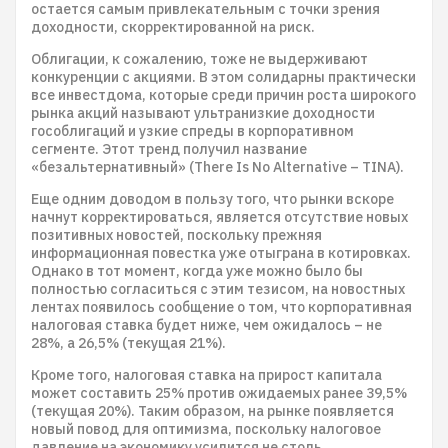
остается самым привлекательным с точки зрения
доходности, скорректированной на риск.
Облигации, к сожалению, тоже не выдерживают
конкуренции с акциями. В этом солидарны практически
все инвестдома, которые среди причин роста широкого
рынка акций называют ультранизкие доходности
гособлигаций и узкие спреды в корпоративном
сегменте. Этот тренд получил название
«безальтернативный» (There Is No Alternative – TINA).
Еще одним доводом в пользу того, что рынки вскоре
начнут корректироваться, является отсутствие новых
позитивных новостей, поскольку прежняя
информационная повестка уже отыграна в котировках.
Однако в тот момент, когда уже можно было бы
полностью согласиться с этим тезисом, на новостных
лентах появилось сообщение о том, что корпоративная
налоговая ставка будет ниже, чем ожидалось – не
28%, а 26,5% (текущая 21%).
Кроме того, налоговая ставка на прирост капитала
может составить 25% против ожидаемых ранее 39,5%
(текущая 20%). Таким образом, на рынке появляется
новый повод для оптимизма, поскольку налоговое
давление на экономику усилится не столь