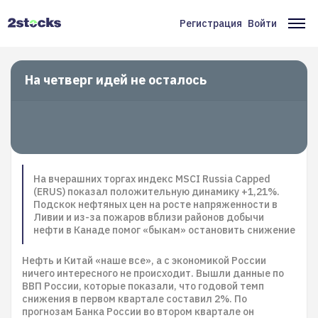
Перейти
к
Регистрация
Войти
Меню
Ос
основному
содержанию
учётной
на
записи
На четверг идей не осталось
пользователя
На вчерашних торгах индекс MSCI Russia Capped
(ERUS) показал положительную динамику +1,21%.
Подскок нефтяных цен на росте напряженности в
Ливии и из-за пожаров вблизи районов добычи
нефти в Канаде помог «быкам» остановить снижение
Нефть и Китай «наше все», а с экономикой России
ничего интересного не происходит. Вышли данные по
ВВП России, которые показали, что годовой темп
снижения в первом квартале составил 2%. По
прогнозам Банка России во втором квартале он