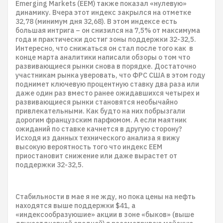
Emerging Markets (EEM) также показал «нулевую»
динамику. Вчера этот индекс закрылся на отметке
32,78 (минимум дня 32,68). В этом индексе есть
большая интрига – он снизился на 7,5% от максимума
года и практически достиг зоны поддержки 32-32,5.
Интересно, что снижаться он стал после того как в
конце марта аналитики написали обзоры о том что
развивающиеся рынки снова в порядке. Достаточно
участникам рынка уверовать, что ФРС США в этом году
поднимет ключевую процентную ставку два раза или
даже один раз вместо ранее ожидавшихся четырех и
развивающиеся рынки становятся необычайно
привлекательными. Как будто на них побрызгали
дорогим французским парфюмом. А если маятник
ожиданий по ставке качнется в другую сторону?
Исходя из данных технического анализа я вижу
высокую вероятность того что индекс EEM
приостановит снижение или даже вырастет от
поддержки 32-32,5.
Стабильности в мае я не жду, но пока цены на нефть
находятся выше поддержки $41, а
«индексообразуюшие» акции в зоне «быков» (выше