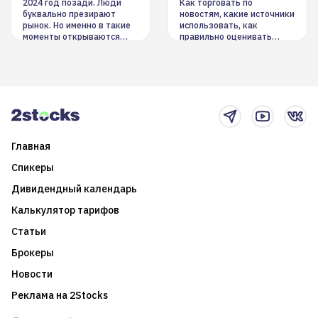
инструменты
2024 год позади. Люди
Как торговать по
буквально презирают
новостям, какие источники
рынок. Но именно в такие
использовать, как
моменты открываются
правильно оценивать
долгосрочные
информацию. Также автор
возможности. Обсудим
покажет краткосрочные и
итоги года и стратегию на
среднесрочные
2025-й
торговые стратегии на
новостном потоке
Главная
Спикеры
Дивидендный календарь
Калькулятор тарифов
Статьи
Брокеры
Новости
Реклама на 2Stocks