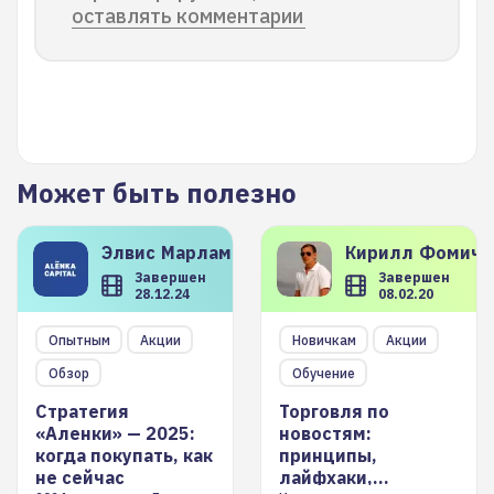
оставлять комментарии
Может быть полезно
Элвис
Марламов
Кирилл
Фомиче
Завершен
Завершен
28.12.24
08.02.20
Опытным
Акции
Новичкам
Акции
Обзор
Обучение
Стратегия
Торговля по
«Аленки» — 2025:
новостям:
когда покупать, как
принципы,
не сейчас
лайфхаки,