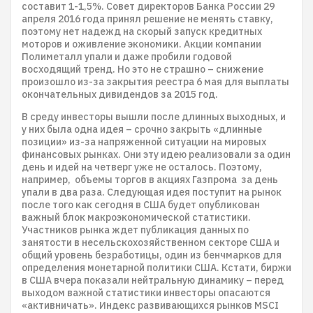
составит 1-1,5%. Совет директоров Банка России 29
апреля 2016 года принял решение не менять ставку,
поэтому нет надежд на скорый запуск кредитных
моторов и оживление экономики. Акции компании
Полиметалл упали и даже пробили годовой
восходящий тренд. Но это не страшно – снижение
произошло из-за закрытия реестра 6 мая для выплаты
окончательных дивидендов за 2015 год.
В среду инвесторы вышли после длинных выходных, и
у них была одна идея – срочно закрыть «длинные
позиции» из-за напряженной ситуации на мировых
финансовых рынках. Они эту идею реализовали за один
день и идей на четверг уже не осталось. Поэтому,
например, объемы торгов в акциях Газпрома за день
упали в два раза. Следующая идея поступит на рынок
после того как сегодня в США будет опубликован
важный блок макроэкономической статистики.
Участников рынка ждет публикация данных по
занятости в несельскохозяйственном секторе США и
общий уровень безработицы, один из бенчмарков для
определения монетарной политики США. Кстати, биржи
в США вчера показали нейтральную динамику – перед
выходом важной статистики инвесторы опасаются
«активничать». Индекс развивающихся рынков MSCI