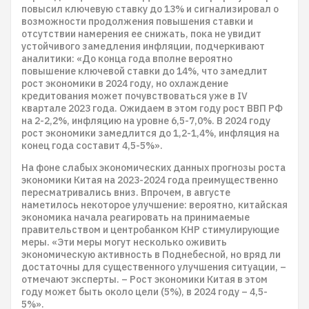
повысил ключевую ставку до 13% и сигнализировал о
возможности продолжения повышения ставки и
отсутствии намерения ее снижать, пока не увидит
устойчивого замедления инфляции, подчеркивают
аналитики: «До конца года вполне вероятно
повышение ключевой ставки до 14%, что замедлит
рост экономики в 2024 году, но охлаждение
кредитования может почувствоваться уже в IV
квартале 2023 года. Ожидаем в этом году рост ВВП РФ
на 2-2,2%, инфляцию на уровне 6,5-7,0%. В 2024 году
рост экономики замедлится до 1,2-1,4%, инфляция на
конец года составит 4,5-5%».
На фоне слабых экономических данных прогнозы роста
экономики Китая на 2023-2024 года преимущественно
пересматривались вниз. Впрочем, в августе
наметилось некоторое улучшение: вероятно, китайская
экономика начала реагировать на принимаемые
правительством и центробанком КНР стимулирующие
меры. «Эти меры могут несколько оживить
экономическую активность в Поднебесной, но вряд ли
достаточны для существенного улучшения ситуации, –
отмечают эксперты. – Рост экономики Китая в этом
году может быть около цели (5%), в 2024 году – 4,5-
5%».