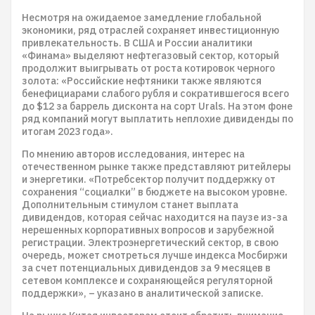
Несмотря на ожидаемое замедление глобальной
экономики, ряд отраслей сохраняет инвестиционную
привлекательность. В США и России аналитики
«Финама» выделяют нефтегазовый сектор, который
продолжит выигрывать от роста котировок черного
золота: «Российские нефтяники также являются
бенефициарами слабого рубля и сократившегося всего
до $12 за баррель дисконта на сорт Urals. На этом фоне
ряд компаний могут выплатить неплохие дивиденды по
итогам 2023 года».
По мнению авторов исследования, интерес на
отечественном рынке также представляют ритейлеры
и энергетики. «Потребсектор получит поддержку от
сохранения “социалки” в бюджете на высоком уровне.
Дополнительным стимулом станет выплата
дивидендов, которая сейчас находится на паузе из-за
нерешенных корпоративных вопросов и зарубежной
регистрации. Электроэнергетический сектор, в свою
очередь, может смотреться лучше индекса Мосбиржи
за счет потенциальных дивидендов за 9 месяцев в
сетевом комплексе и сохраняющейся регуляторной
поддержки», – указано в аналитической записке.