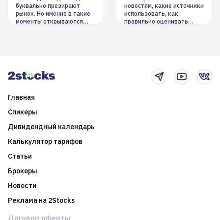
буквально презирают
новостям, какие источники
рынок. Но именно в такие
использовать, как
моменты открываются
правильно оценивать
долгосрочные
информацию. Также автор
возможности. Обсудим
покажет краткосрочные и
итоги года и стратегию на
среднесрочные
2025-й
торговые стратегии на
новостном потоке
Главная
Спикеры
Дивидендный календарь
Калькулятор тарифов
Статьи
Брокеры
Новости
Реклама на 2Stocks
Договор оферты