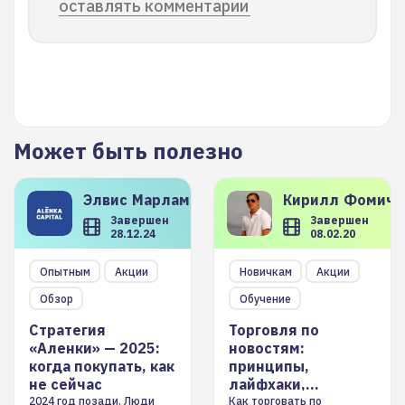
оставлять комментарии
Может быть полезно
Элвис
Марламов
Кирилл
Фомиче
Завершен
Завершен
28.12.24
08.02.20
Опытным
Акции
Новичкам
Акции
Обзор
Обучение
Стратегия
Торговля по
«Аленки» — 2025:
новостям:
когда покупать, как
принципы,
не сейчас
лайфхаки,
инструменты
2024 год позади. Люди
Как торговать по