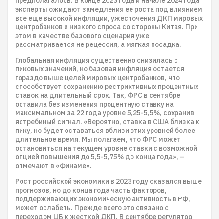
предполагалось. В конце 2023 года и начале 2024 года
эксперты ожидают замедления ее роста под влиянием
все еще высокой инфляции, ужесточения ДКП мировых
центробанков и низкого спроса со стороны Китая. При
этом в качестве базового сценария уже
рассматривается не рецессия, а мягкая посадка.
Глобальная инфляция существенно снизилась с
пиковых значений, но базовая инфляция остается
гораздо выше целей мировых центробанков, что
способствует сохранению рестриктивных процентных
ставок на длительный срок. Так, ФРС в сентябре
оставила без изменения процентную ставку на
максимальном за 22 года уровне 5,25-5,5%, сохранив
ястребиный сигнал. «Вероятно, ставка в США близка к
пику, но будет оставаться вблизи этих уровней более
длительное время. Мы полагаем, что ФРС может
остановиться на текущем уровне ставки с возможной
опцией повышения до 5,5-5,75% до конца года», –
отмечают в «Финаме».
Рост российской экономики в 2023 году оказался выше
прогнозов, но до конца года часть факторов,
поддерживающих экономическую активность в РФ,
может ослабеть. Прежде всего это связано с
переходом ЦБ к жесткой ДКП. В сентябре регулятор