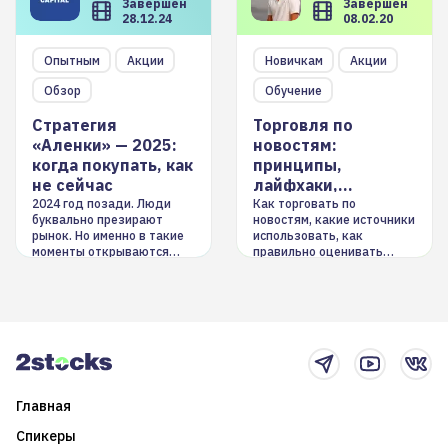
Завершен
Завершен
28.12.24
08.02.20
Опытным
Акции
Новичкам
Акции
Обзор
Обучение
Стратегия
Торговля по
«Аленки» — 2025:
новостям:
когда покупать, как
принципы,
не сейчас
лайфхаки,
инструменты
2024 год позади. Люди
Как торговать по
буквально презирают
новостям, какие источники
рынок. Но именно в такие
использовать, как
моменты открываются
правильно оценивать
долгосрочные
информацию. Также автор
возможности. Обсудим
покажет краткосрочные и
итоги года и стратегию на
среднесрочные
2025-й
торговые стратегии на
новостном потоке
Главная
Спикеры