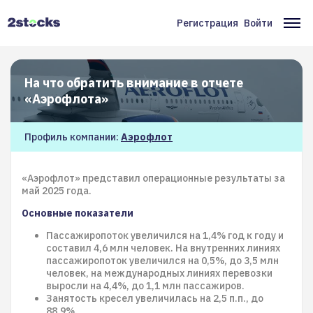
Перейти
к
Регистрация
Войти
Меню
Ос
основному
содержанию
учётной
на
записи
На что обратить внимание в отчете
пользователя
«Аэрофлота»
Профиль компании:
Аэрофлот
«Аэрофлот» представил операционные результаты за
май 2025 года.
Основные показатели
Пассажиропоток увеличился на 1,4% год к году и
составил 4,6 млн человек. На внутренних линиях
пассажиропоток увеличился на 0,5%, до 3,5 млн
человек, на международных линиях перевозки
выросли на 4,4%, до 1,1 млн пассажиров.
Занятость кресел увеличилась на 2,5 п.п., до
88,9%.