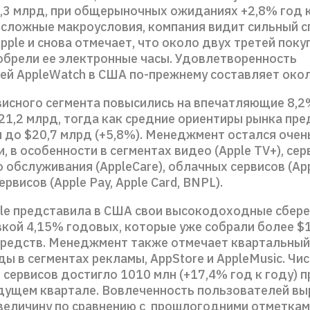
8,3 млрд, при общерыночных ожиданиях +2,8% год к
 сложные макроусловия, компания видит сильный с
pple и снова отмечает, что около двух третей пок
обрели ее электронные часы. Удовлетворенность
ей AppleWatch в США по-прежнему составляет ок
исного сегмента повысились на впечатляющие 8,2%
21,2 млрд, тогда как средние ориентиры рынка пр
и до $20,7 млрд (+5,8%). Менеджмент остался оче
, в особенности в сегментах видео (Apple TV+), сер
 обслуживания (AppleCare), облачных сервисов (App
рвисов (Apple Pay, Apple Card, BNPL).
ple представила в США свои высокодоходные сбер
авкой 4,15% годовых, которые уже собрали более $
средств. Менеджмент также отмечает квартальный 
ы в сегментах рекламы, AppStore и AppleMusic. Чи
сервисов достигло 1010 млн (+17,4% год к году) п
дущем квартале. Вовлеченность пользователей вы
величину по сравнению с прошлогодними отметкам