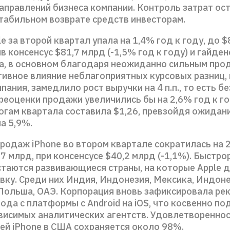
аправлений бизнеса компании. Контроль затрат ост
стабильном возврате средств инвесторам.
e за второй квартал упала на 1,4% год к году, до $
в консенсус $81,7 млрд (-1,5% год к году) и гайден
, в основном благодаря неожиданно сильным про
тивное влияние неблагоприятных курсовых разниц, 
ания, замедлило рост выручки на 4 п.п., то есть бе
реоценки продажи увеличились бы на 2,6% год к го
тогам квартала составила $1,26, превзойдя ожидан
на 5,9%.
родаж iPhone во втором квартале сократилась на 2
,7 млрд, при консенсусе $40,2 млрд (-1,1%). Быстр
стаются развивающиеся страны, на которые Apple 
вку. Среди них Индия, Индонезия, Мексика, Индоне
Польша, ОАЭ. Корпорация вновь зафиксировала ре
ода с платформы с Android на iOS, что косвенно 
висимых аналитических агентств. Удовлетворенно
ей iPhone в США сохраняется около 98%.