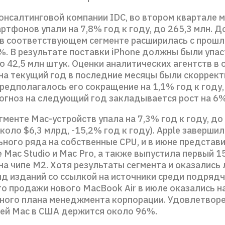
онсалтинговой компании IDC, во втором квартале 
ртфонов упали на 7,8% год к году, до 265,3 млн. Д
 в соответствующем сегменте расширилась с прош
%. В результате поставки iPhone должны были упас
до 42,5 млн штук. Оценки аналитических агентств в
 на текущий год в последние месяцы были скоррек
предполагалось его сокращение на 1,1% год к году,
рогноз на следующий год закладывается рост на 6%
гменте Mac-устройств упала на 7,3% год к году, до
около $6,3 млрд, -15,2% год к году). Apple заверши
ного ряда на собственные CPU, и в июне представ
 Mac Studio и Mac Pro, а также выпустила первый 
на чипе M2. Хотя результаты сегмента и оказались
яд изданий со ссылкой на источники среди подрядч
то продажи нового MacBook Air в июле оказались н
ного плана менеджмента корпорации. Удовлетвор
ей Mac в США держится около 96%.