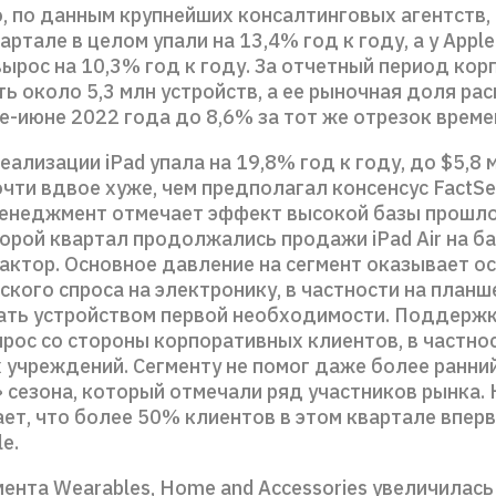
о, по данным крупнейших консалтинговых агентств,
артале в целом упали на 13,4% год к году, а у Apple
ырос на 10,3% год к году. За отчетный период кор
ь около 5,3 млн устройств, а ее рыночная доля ра
е-июне 2022 года до 8,6% за тот же отрезок време
еализации iPad упала на 19,8% год к году, до $5,8 
чти вдвое хуже, чем предполагал консенсус FactSet
Менеджмент отмечает эффект высокой базы прошло
орой квартал продолжались продажи iPad Air на ба
актор. Основное давление на сегмент оказывает о
кого спроса на электронику, в частности на планш
ать устройством первой необходимости. Поддержк
прос со стороны корпоративных клиентов, в частно
 учреждений. Сегменту не помог даже более ранний
 сезона, который отмечали ряд участников рынка.
ет, что более 50% клиентов в этом квартале впер
le.
ента Wearables, Home and Accessories увеличилась