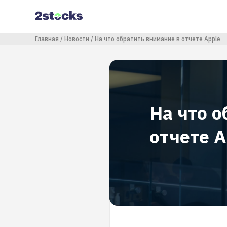
Перейти
к
основному
содержанию
Строка навигации
Главная
Новости
На что обратить внимание в отчете Apple
На что о
отчете A