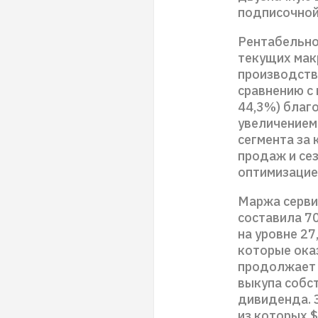
подписочной 
Рентабельно
текущих мак
производств
сравнению с 
44,3%) благ
увеличением
сегмента за 
продаж и се
оптимизацие
Маржа сервис
составила 7
на уровне 2
которые ока
продолжает 
выкупа собс
дивиденда. 
из которых $