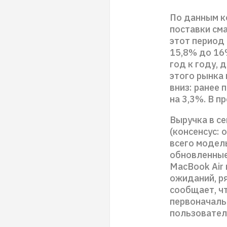
По данным к
поставки сма
этот период
15,8% до 16
год к году, 
этого рынка
вниз: ранее 
на 3,3%. В п
Выручка в се
(консенсус: 
всего модель
обновленные
MacBook Air 
ожиданий, р
сообщает, ч
первоначаль
пользовател