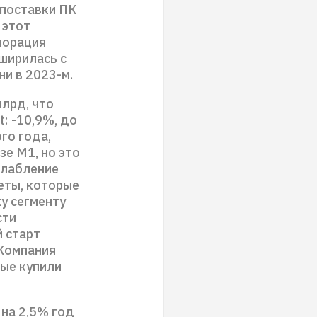
 поставки ПК
 этот
порация
сширилась с
ни в 2023-м.
млрд, что
: -10,9%, до
го года,
зе M1, но это
слабление
еты, которые
у сегменту
сти
 старт
 Компания
вые купили
 на 2,5% год