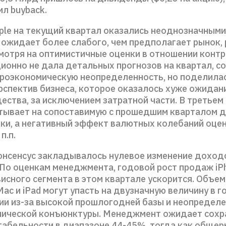
ил buyback.
ple на текущий квартал оказались неоднозначными,
ожидает более слабого, чем предполагает рынок, 
мотря на оптимистичные оценки в отношении контр
ионно не дала детальных прогнозов на квартал, с
роэкономическую неопределенность, но поделила
рспектив бизнеса, которое оказалось хуже ожидан
ества, за исключением затратной части. В третьем
итывает на сопоставимую с прошедшим кварталом 
ки, а негативный эффект валютных колебаний оце
п.п.
консенсус закладывалось нулевое изменение доход
 По оценкам менеджмента, годовой рост продаж iP
исного сегмента в этом квартале ускорится. Объе
ac и iPad могут упасть на двузначную величину в 
ии из-за высокой прошлогодней базы и неопредел
ической конъюнктуры. Менеджмент ожидает сохр
табельности в диапазоне 44-45%, тогда как обще