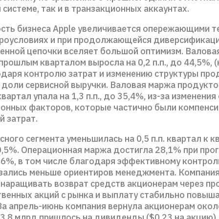
системе, так и в транзакционных аккаунтах.
сть бизнеса Apple увеличивается опережающими те
роусловиях и при продолжающейся диверсификац
енной цепочки вселяет большой оптимизм. Валова
прошлым кварталом выросла на 0,2 п.п., до 44,5%, (
одаря контролю затрат и изменению структуры про
 доли сервисной выручки. Валовая маржа продукт
квартал упала на 1,3 п.п., до 35,4%, из-за изменени
зонных факторов, которые частично были компенс
й затрат.
ного сегмента уменьшилась на 0,5 п.п. квартал к к
0,5%. Операционная маржа достигла 28,1% при про
7,6%, в том числе благодаря эффективному контрол
зались меньше ориентиров менеджмента. Компани
наращивать возврат средств акционерам через пр
твенных акций с рынка и выплату стабильно повыш
За апрель-июнь компания вернула акционерам окол
3,8 млрд пришлось на дивиденды ($0,23 на акцию),