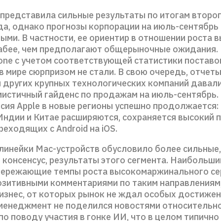
 представила сильные результаты по итогам второ
да, однако прогнозы корпорации на июль-сентябрь
ми. В частности, ее ориентир в отношении роста 
абее, чем предполагают общерыночные ожидания.
one с учетом соответствующей статистики поставо
 мире сюрпризом не стали. В свою очередь, отчеты
 других крупных технологических компаний давали
мистичный гайденс по продажам на июль-сентябрь. 
сия Apple в новые регионы успешно продолжается:
 Индии и Китае расширяются, сохраняется высокий 
реходящих с Android на iOS.
линейки Mac-устройств обусловило более сильные,
 консенсус, результаты этого сегмента. Наибольш
ережающие темпы роста высокомаржинального се
позитивными комментариями по таким направлениям,
изнес, от которых рынок не ждал особых достижен
менеджмент не поделился новостями относительно 
 по поводу участия в гонке ИИ, что в целом типичн