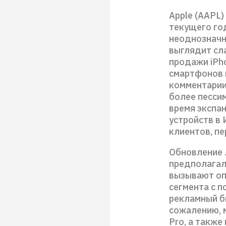
Apple (AAPL)
текущего го
неоднозначны
выглядит сл
продажи iPh
смартфонов в
комментарии
более песси
время экспан
устройств в
клиентов, пе
Обновление 
предполагал
вызывают оп
сегмента с 
рекламный б
сожалению, 
Pro, а также