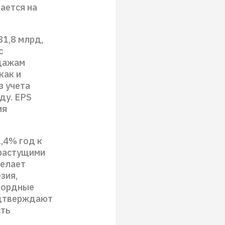
ается на
81,8 млрд,
с
дажам
как и
з учета
ду. EPS
ия
,4% год к
орастущими
делает
зия,
кордные
подтверждают
сть