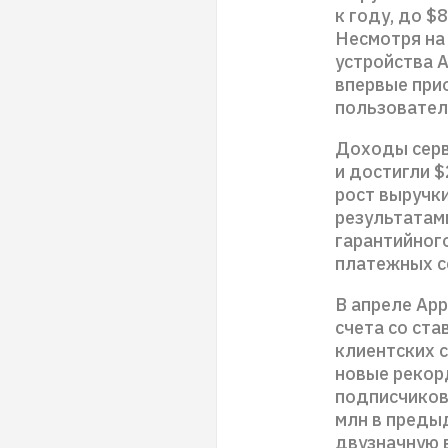
к году, до $
Несмотря на
устройства A
впервые при
пользовател
Доходы серв
и достигли $
рост выручк
результатами
гарантийного
платежных се
В апреле Ap
счета со ст
клиентских 
новые рекорд
подписчиков 
млн в преды
двузначную 