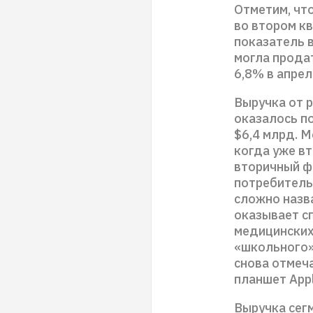
Отметим, чт
во втором кв
показатель в
могла продат
6,8% в апрел
Выручка от р
оказалось по
$6,4 млрд. 
когда уже вт
вторичный ф
потребительс
сложно назв
оказывает с
медицинских
«школьного»
снова отмеча
планшет App
Выручка сегм