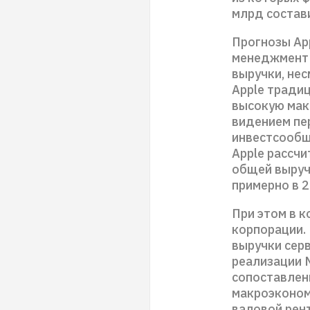
млрд состав
Прогнозы Ap
менеджмент 
выручки, нес
Apple традиц
высокую мак
видением пе
инвестсообщ
Apple рассч
общей выруч
примерно в 2 
При этом в 
корпорации.
выручки серв
реализации M
сопоставлен
макроэконом
валовой рен