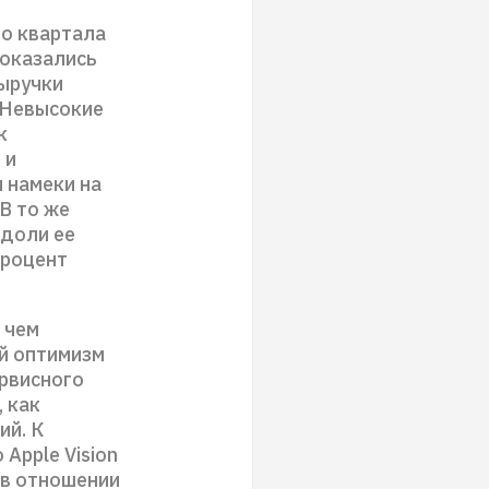
го квартала
 оказались
выручки
 Невысокие
к
 и
 намеки на
В то же
 доли ее
процент
 чем
ий оптимизм
рвисного
 как
ий. К
Apple Vision
о в отношении