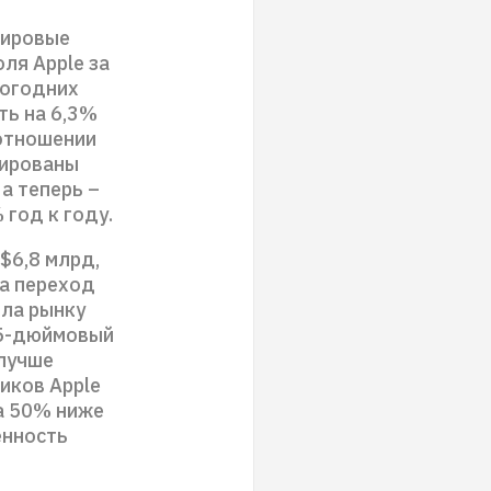
мировые
оля Apple за
логодних
ть на 6,3%
 отношении
тированы
 а теперь –
 год к году.
 $6,8 млрд,
ла переход
ила рынку
15-дюймовый
 лучше
иков Apple
а 50% ниже
енность