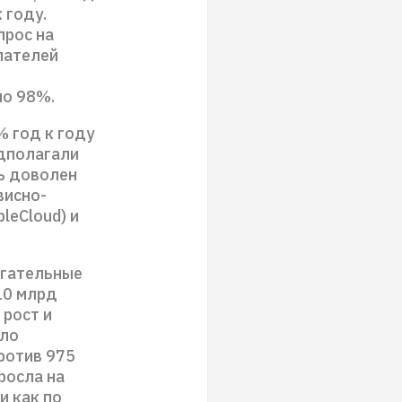
 году.
прос на
упателей
оло 98%.
 год к году
едполагали
нь доволен
висно-
leCloud) и
егательные
10 млрд
рост и
сло
ротив 975
росла на
и как по