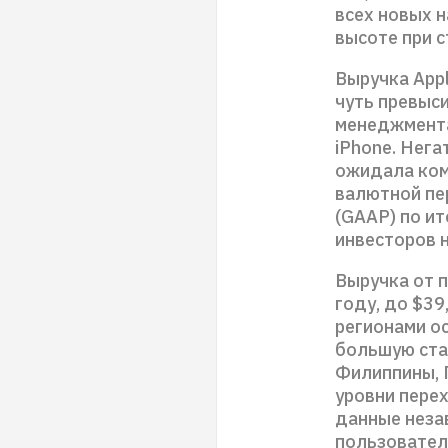
всех новых н
высоте при 
Выручка Appl
чуть превыси
менеджмента
iPhone. Нега
ожидала комп
валютной пе
(GAAP) по и
инвесторов 
Выручка от п
году, до $39
регионами о
большую ста
Филиппины, 
уровни перех
данные неза
пользовател