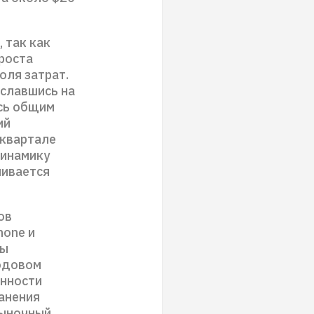
 так как
роста
оля затрат.
ославшись на
сь общим
ий
 квартале
динамику
нивается
ов
hone и
мы
годовом
енности
анения
рыночный