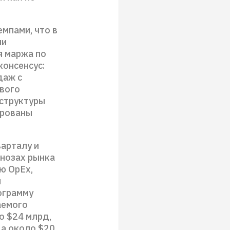
мпами, что в
ии
я маржа по
консенсус:
даж с
ового
я структуры
ированы
варталу и
гнозах рынка
ю OpEx,
я
ограмму
аемого
о $24 млрд,
 а около $20