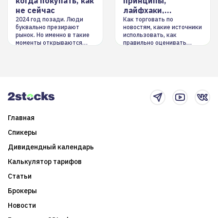
когда покупать, как
принципы,
не сейчас
лайфхаки,
инструменты
2024 год позади. Люди
Как торговать по
буквально презирают
новостям, какие источники
рынок. Но именно в такие
использовать, как
моменты открываются
правильно оценивать
долгосрочные
информацию. Также автор
возможности. Обсудим
покажет краткосрочные и
итоги года и стратегию на
среднесрочные
2025-й
торговые стратегии на
новостном потоке
Главная
Спикеры
Дивидендный календарь
Калькулятор тарифов
Статьи
Брокеры
Новости