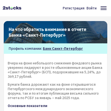
Перейти
к
Регистрация
Войти
Меню
Ос
основному
содержанию
учётной
на
записи
На что обратить внимание в отчете
пользователя
Банка «Санкт-Петербург»
Профиль компании:
Банк Санкт-Петербург
Вчера на фоне небольшого снижения фондового рынка
уверенно лидируют в росте обыкновенные акции Банка
«Санкт-Петербург» (БСП), подорожавшие на 5,24%, до
369,17 рублей.
Бумаги банка дорожают как на фоне открывшегося
Петербургского международного экономического
форума, так и по итогам публикации весьма сильного
отчета по РСБУ за январь – май 2025 года.
Основные показатели