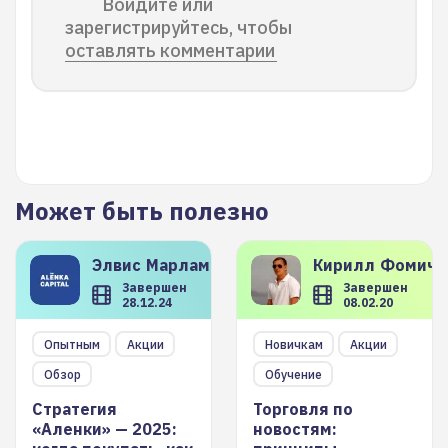
Войдите или
зарегистрируйтесь, чтобы
оставлять комментарии
Может быть полезно
Элвис
Марламов
Кирилл
Фомиче
Завершен
Завершен
28.12.24
08.02.20
Опытным
Акции
Новичкам
Акции
Обзор
Обучение
Стратегия
Торговля по
«Аленки» — 2025:
новостям: