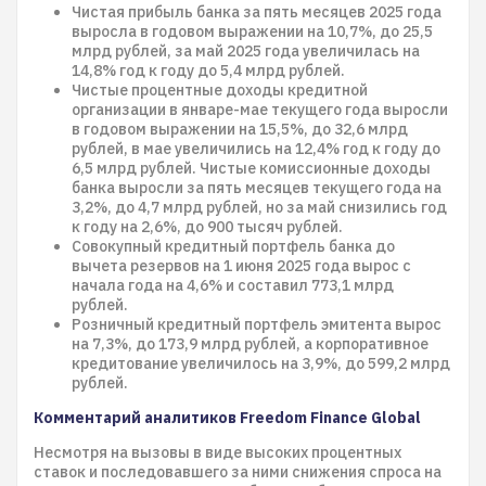
Чистая прибыль банка за пять месяцев 2025 года
выросла в годовом выражении на 10,7%, до 25,5
млрд рублей, за май 2025 года увеличилась на
14,8% год к году до 5,4 млрд рублей.
Чистые процентные доходы кредитной
организации в январе-мае текущего года выросли
в годовом выражении на 15,5%, до 32,6 млрд
рублей, в мае увеличились на 12,4% год к году до
6,5 млрд рублей. Чистые комиссионные доходы
банка выросли за пять месяцев текущего года на
3,2%, до 4,7 млрд рублей, но за май снизились год
к году на 2,6%, до 900 тысяч рублей.
Совокупный кредитный портфель банка до
вычета резервов на 1 июня 2025 года вырос с
начала года на 4,6% и составил 773,1 млрд
рублей.
Розничный кредитный портфель эмитента вырос
на 7,3%, до 173,9 млрд рублей, а корпоративное
кредитование увеличилось на 3,9%, до 599,2 млрд
рублей.
Комментарий аналитиков Freedom Finance Global
Несмотря на вызовы в виде высоких процентных
ставок и последовавшего за ними снижения спроса на