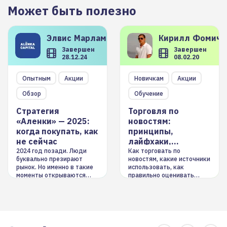
Может быть полезно
Элвис
Марламов
Кирилл
Фомиче
Завершен
Завершен
28.12.24
08.02.20
Опытным
Акции
Новичкам
Акции
Обзор
Обучение
Стратегия
Торговля по
«Аленки» — 2025:
новостям:
когда покупать, как
принципы,
не сейчас
лайфхаки,
инструменты
2024 год позади. Люди
Как торговать по
буквально презирают
новостям, какие источники
рынок. Но именно в такие
использовать, как
моменты открываются
правильно оценивать
долгосрочные
информацию. Также автор
возможности. Обсудим
покажет краткосрочные и
итоги года и стратегию на
среднесрочные
2025-й
торговые стратегии на
новостном потоке