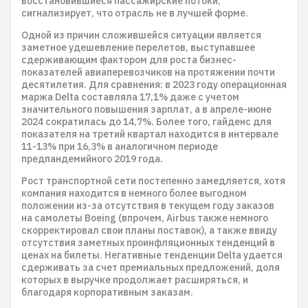
восстановившиеся пассажирские потоки,
сигнализирует, что отрасль не в лучшей форме.
Одной из причин сложившейся ситуации является
заметное удешевление перелетов, выступавшее
сдерживающим фактором для роста бизнес-
показателей авиаперевозчиков на протяжении почти
десятилетия. Для сравнения: в 2023 году операционная
маржа Delta составляла 17,1% даже с учетом
значительного повышения зарплат, а в апреле-июне
2024 сократилась до 14,7%. Более того, гайденс для
показателя на третий квартал находится в интервале
11-13% при 16,3% в аналогичном периоде
предпандемийного 2019 года.
Рост транспортной сети постепенно замедляется, хотя
компания находится в немного более выгодном
положении из-за отсутствия в текущем году заказов
на самолеты Boeing (впрочем, Airbus также немного
скорректировал свои планы поставок), а также ввиду
отсутствия заметных проинфляционных тенденций в
ценах на билеты. Негативные тенденции Delta удается
сдерживать за счет премиальных предложений, доля
которых в выручке продолжает расширяться, и
благодаря корпоративным заказам.