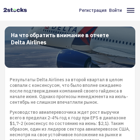
Перейти
к
Регистрация
Войти
Меню
Ос
основному
содержанию
учётной
на
записи
На что обратить внимание в отчете
Delta Airlines
пользователя
Результаты Delta Airlines за второй квартал в целом
совпали с консенсусом, что было вполне ожидаемо
после подтверждения компанией своего гайденса в
начале июня. Однако прогнозы менеджмента на июль-
сентябрь не слишком впечатлили рынок.
Руководство авиаперевозчика ждет рост выручки
всего в пределах 2-4% год к году при EPS в диапазоне
$1,7-2 (консенсус по состоянию на июнь: $2,1). Таким
образом, один из лидеров сектора авиаперевозок США,
несмотря на свое устойчивое положение на рынке и