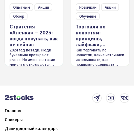
Опытным
Акции
Новичкам
Акции
Обзор
Обучение
Стратегия
Торговля по
«Аленки» — 2025:
новостям:
когда покупать, как
принципы,
не сейчас
лайфхаки,
инструменты
2024 год позади. Люди
Как торговать по
буквально презирают
новостям, какие источники
рынок. Но именно в такие
использовать, как
моменты открываются
правильно оценивать
долгосрочные
информацию. Также автор
возможности. Обсудим
покажет краткосрочные и
итоги года и стратегию на
среднесрочные
2025-й
торговые стратегии на
новостном потоке
Главная
Спикеры
Дивидендный календарь