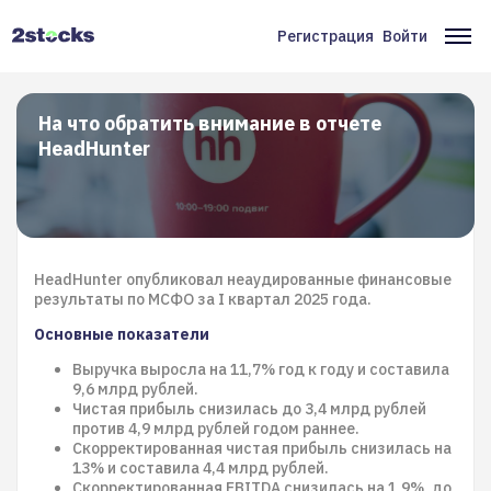
Перейти
к
Регистрация
Войти
Меню
Ос
основному
содержанию
учётной
на
записи
На что обратить внимание в отчете
HeadHunter
пользователя
HeadHunter опубликовал неаудированные финансовые
результаты по МСФО за I квартал 2025 года.
Основные показатели
Выручка выросла на 11,7% год к году и составила
9,6 млрд рублей.
Чистая прибыль снизилась до 3,4 млрд рублей
против 4,9 млрд рублей годом раннее.
Скорректированная чистая прибыль снизилась на
13% и составила 4,4 млрд рублей.
Скорректированная EBITDA снизилась на 1,9%, до