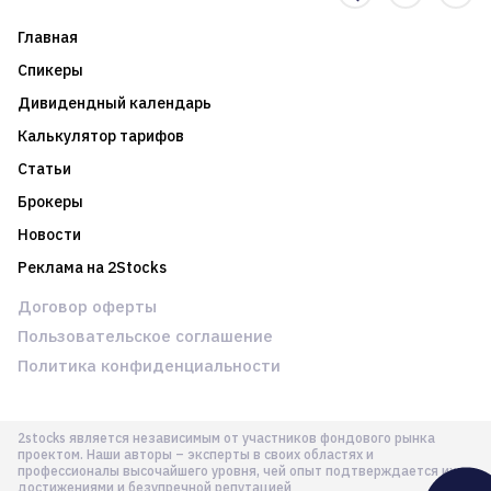
Главная
Спикеры
Дивидендный календарь
Калькулятор тарифов
Статьи
Брокеры
Новости
Реклама на 2Stocks
Договор оферты
Пользовательское соглашение
Политика конфиденциальности
2stocks является независимым от участников фондового рынка
проектом. Наши авторы – эксперты в своих областях и
профессионалы высочайшего уровня, чей опыт подтверждается их
достижениями и безупречной репутацией