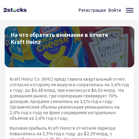
Перейти
к
Регистрация
Войти
Меню
Ос
основному
содержанию
учётной
на
записи
На что обратить внимание в отчете
Kraft Heinz
пользователя
Kraft Heinz Co. (KHC) представила квартальный отчет,
согласно которому ее выручка сократилась на 3,6% год
к году, до $6,48 млрд, при консенсусе $6,56 млрд. На
домашнем рынке, где корпорация генерирует 76%
доходов, продажи снизились на 3,1% год к году.
Органические объемы реализации уменьшились на
2,4% год к году на фоне сокращения натуральных
объемов на 3,4% год к году.
Валовая прибыль Kraft Heinz в отчетном периоде
повысилась на 1,5% год к году, до $2,29 млрд, с