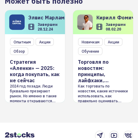
Может быть полезно
Элвис
Марламов
Кирилл
Фомиче
Завершен
Завершен
28.12.24
08.02.20
Опытным
Акции
Новичкам
Акции
Обзор
Обучение
Стратегия
Торговля по
«Аленки» — 2025:
новостям:
когда покупать, как
принципы,
не сейчас
лайфхаки,
инструменты
2024 год позади. Люди
Как торговать по
буквально презирают
новостям, какие источники
рынок. Но именно в такие
использовать, как
моменты открываются
правильно оценивать
долгосрочные
информацию. Также автор
возможности. Обсудим
покажет краткосрочные и
итоги года и стратегию на
среднесрочные
2025-й
торговые стратегии на
новостном потоке