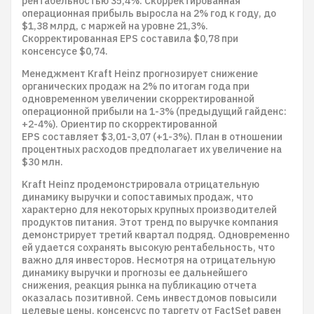
рентабельностью 35,4%. Скорректированная
операционная прибыль выросла на 2% год к году, до
$1,38 млрд, с маржей на уровне 21,3%.
Скорректированная EPS составила $0,78 при
консенсусе $0,74.
Менеджмент Kraft Heinz прогнозирует снижение
органических продаж на 2% по итогам года при
одновременном увеличении скорректированной
операционной прибыли на 1-3% (предыдущий гайденс:
+2-4%). Ориентир по скорректированной
EPS составляет $3,01-3,07 (+1-3%). План в отношении
процентных расходов предполагает их увеличение на
$30 млн.
Kraft Heinz продемонстрировала отрицательную
динамику выручки и сопоставимых продаж, что
характерно для некоторых крупных производителей
продуктов питания. Этот тренд по выручке компания
демонстрирует третий квартал подряд. Одновременно
ей удается сохранять высокую рентабельность, что
важно для инвесторов. Несмотря на отрицательную
динамику выручки и прогнозы ее дальнейшего
снижения, реакция рынка на публикацию отчета
оказалась позитивной. Семь инвестдомов повысили
целевые цены, консенсус по таргету от FactSet равен