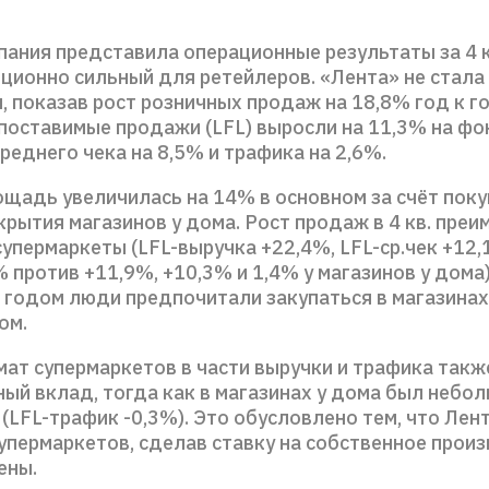
пания представила операционные результаты за 4 
иционно сильный для ретейлеров. «Лента» не стала
 показав рост розничных продаж на 18,8% год к го
опоставимые продажи (LFL) выросли на 11,3% на фо
реднего чека на 8,5% и трафика на 2,6%.
ощадь увеличилась на 14% в основном за счёт пок
крытия магазинов у дома. Рост продаж в 4 кв. пре
упермаркеты (LFL-выручка +22,4%, LFL-ср.чек +12,
 против +11,9%, +10,3% и 1,4% у магазинов у дома)
 годом люди предпочитали закупаться в магазинах
ом.
ат супермаркетов в части выручки и трафика такж
ый вклад, тогда как в магазинах у дома был небо
(LFL-трафик -0,3%). Это обусловлено тем, что Лен
упермаркетов, сделав ставку на собственное произ
ены.