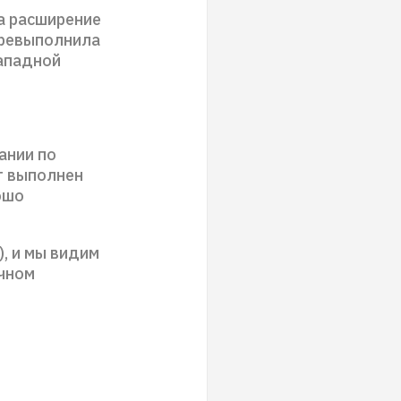
а расширение
еревыполнила
Западной
ании по
ет выполнен
ошо
, и мы видим
очном