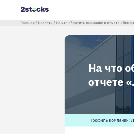
Перейти
к
основному
содержанию
Строка навигации
Главная
Новости
На что обратить внимание в отчете «Ленты
На что о
отчете 
Профиль компании:
Л