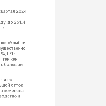
квартал 2024
ду, до 261,4
не
упки «Улыбки
имущественно
1%, LFL-
, так как
 с большим
е внес
льшой отток
та поменяла
водство и