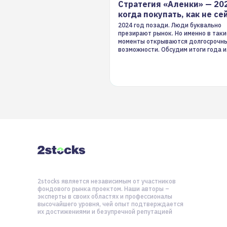
Стратегия «Аленки» — 20
когда покупать, как не се
2024 год позади. Люди буквально
презирают рынок. Но именно в таки
моменты открываются долгосрочн
возможности. Обсудим итоги года и
стратегию на 2025-й
2stocks является независимым от участников
фондового рынка проектом. Наши авторы –
эксперты в своих областях и профессионалы
высочайшего уровня, чей опыт подтверждается
их достижениями и безупречной репутацией