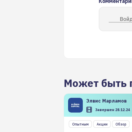
Комментари
Войд
Может быть 
Элвис
Марламов
Завершен 28.12.24
Опытным
Акции
Обзор