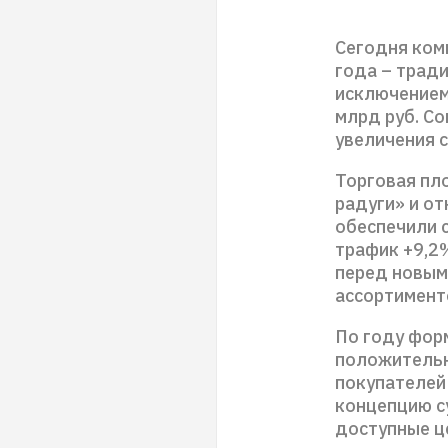
Сегодня ком
года – трад
исключением,
млрд руб. С
увеличения с
Торговая пл
радуги» и от
обеспечили с
трафик +9,2%
перед новым
ассортимент
По году форм
положительн
покупателей 
концепцию с
доступные ц