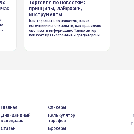
25:
Торговля по новостям:
йчас
принципы, лайфхаки,
инструменты
е
Как торговать по новостям, какие
ые
источники использовать, как правильно
оценивать информацию. Также автор
покажет краткосрочные и среднесрочные
торговые стратегии на новостном потоке
Главная
Спикеры
Дивидендный
Калькулятор
календарь
тарифов
П
Статьи
Брокеры