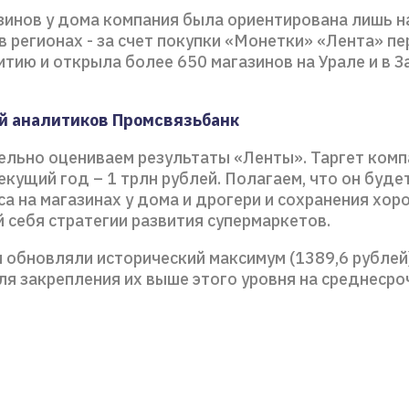
азинов у дома компания была ориентирована лишь н
в регионах - за счет покупки «Монетки» «Лента» п
итию и открыла более 650 магазинов на Урале и в 
й аналитиков Промсвязьбанк
льно оцениваем результаты «Ленты». Таргет комп
екущий год – 1 трлн рублей. Полагаем, что он буд
са на магазинах у дома и дрогери и сохранения хор
 себя стратегии развития супермаркетов.
 обновляли исторический максимум (1389,6 рублей)
ля закрепления их выше этого уровня на среднеср