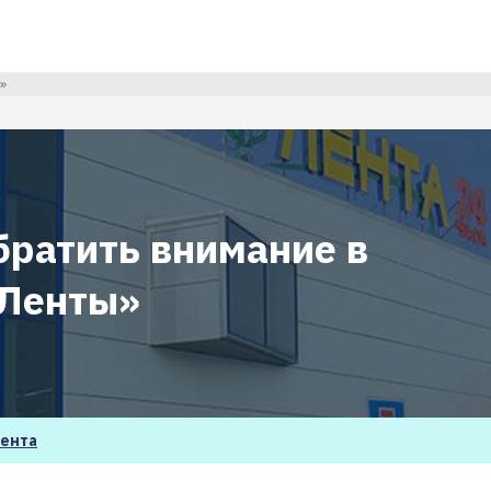
»
братить внимание в
«Ленты»
ента