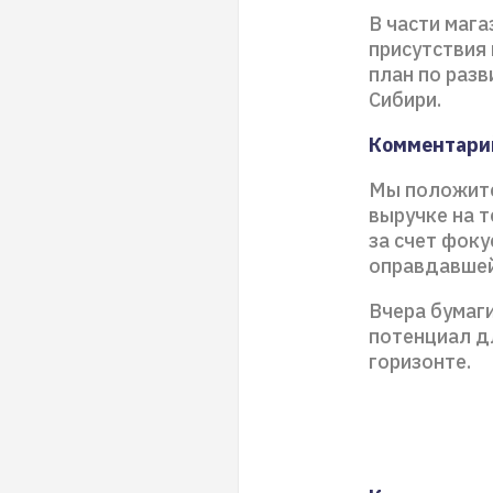
В части маг
присутствия 
план по разв
Сибири.
Комментари
Мы положите
выручке на т
за счет фоку
оправдавшей
Вчера бумаги
потенциал д
горизонте.