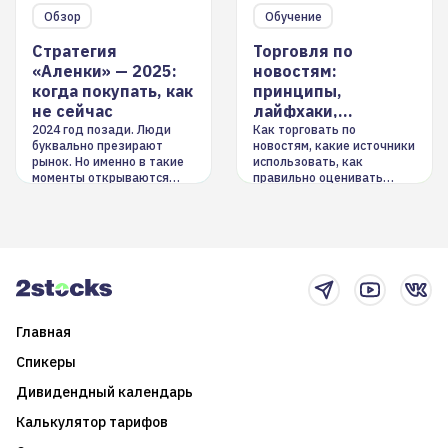
Обзор
Обучение
Стратегия
Торговля по
«Аленки» — 2025:
новостям:
когда покупать, как
принципы,
не сейчас
лайфхаки,
инструменты
2024 год позади. Люди
Как торговать по
буквально презирают
новостям, какие источники
рынок. Но именно в такие
использовать, как
моменты открываются
правильно оценивать
долгосрочные
информацию. Также автор
возможности. Обсудим
покажет краткосрочные и
итоги года и стратегию на
среднесрочные
2025-й
торговые стратегии на
новостном потоке
Главная
Спикеры
Дивидендный календарь
Калькулятор тарифов