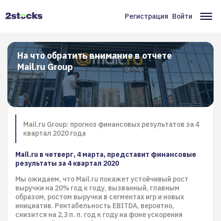
Перейти
к
Регистрация
Войти
Меню
Ос
основному
содержанию
учётной
на
записи
На что обратить внимание в отчете
Mail.ru Group
пользователя
Mail.ru Group: прогноз финансовых результатов за 4
квартал 2020 года
Mail.ru в четверг, 4 марта, представит финансовые
результаты за 4 квартал 2020
Мы ожидаем, что Mail.ru покажет устойчивый рост
выручки на 20% год к году, вызванный, главным
образом, ростом выручки в сегментах игр и новых
инициатив. Рентабельность EBITDA, вероятно,
снизится на 2,3 п. п. год к году на фоне ускорения