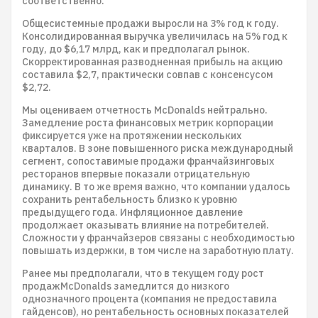
соответственно.
Общесистемные продажи выросли на 3% год к году.
Консолидированная выручка увеличилась на 5% год к
году, до $6,17 млрд, как и предполагал рынок.
Скорректированная разводненная прибыль на акцию
составила $2,7, практически совпав с консенсусом
$2,72.
Мы оцениваем отчетность McDonalds нейтрально.
Замедление роста финансовых метрик корпорации
фиксируется уже на протяжении нескольких
кварталов. В зоне повышенного риска международный
сегмент, сопоставимые продажи франчайзинговых
ресторанов впервые показали отрицательную
динамику. В то же время важно, что компании удалось
сохранить рентабельность близко к уровню
предыдущего года. Инфляционное давление
продолжает оказывать влияние на потребителей.
Сложности у франчайзеров связаны с необходимостью
повышать издержки, в том числе на заработную плату.
Ранее мы предполагали, что в текущем году рост
продажMcDonalds замедлится до низкого
однозначного процента (компания не предоставила
гайденсов), но рентабельность основных показателей