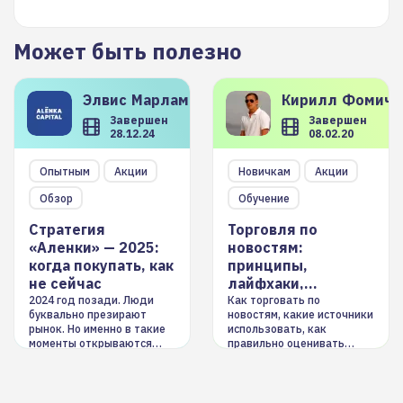
Может быть полезно
Элвис
Марламов
Кирилл
Фомиче
Завершен
Завершен
28.12.24
08.02.20
Опытным
Акции
Новичкам
Акции
Обзор
Обучение
Стратегия
Торговля по
«Аленки» — 2025:
новостям:
когда покупать, как
принципы,
не сейчас
лайфхаки,
инструменты
2024 год позади. Люди
Как торговать по
буквально презирают
новостям, какие источники
рынок. Но именно в такие
использовать, как
моменты открываются
правильно оценивать
долгосрочные
информацию. Также автор
возможности. Обсудим
покажет краткосрочные и
итоги года и стратегию на
среднесрочные
2025-й
торговые стратегии на