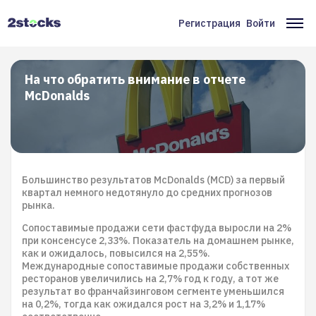
Перейти
к
Регистрация
Войти
Меню
Ос
основному
содержанию
учётной
на
записи
На что обратить внимание в отчете
McDonalds
пользователя
Большинство результатов McDonalds (MCD) за первый
квартал немного недотянуло до средних прогнозов
рынка.
Сопоставимые продажи сети фастфуда выросли на 2%
при консенсусе 2,33%. Показатель на домашнем рынке,
как и ожидалось, повысился на 2,55%.
Международные сопоставимые продажи собственных
ресторанов увеличились на 2,7% год к году, а тот же
результат во франчайзинговом сегменте уменьшился
на 0,2%, тогда как ожидался рост на 3,2% и 1,17%