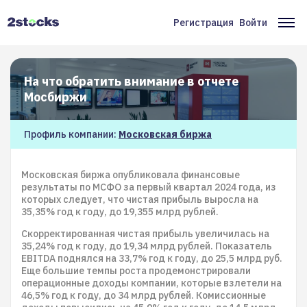
Перейти
к
Регистрация
Войти
Меню
Ос
основному
содержанию
учётной
на
записи
На что обратить внимание в отчете
пользователя
Мосбиржи
Профиль компании:
Московская биржа
Московская биржа опубликовала финансовые
результаты по МСФО за первый квартал 2024 года, из
которых следует, что чистая прибыль выросла на
35,35% год к году, до 19,355 млрд рублей.
Скорректированная чистая прибыль увеличилась на
35,24% год к году, до 19,34 млрд рублей. Показатель
EBITDA поднялся на 33,7% год к году, до 25,5 млрд руб.
Еще большие темпы роста продемонстрировали
операционные доходы компании, которые взлетели на
46,5% год к году, до 34 млрд рублей. Комиссионные