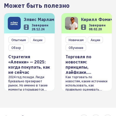
Может быть полезно
Элвис
Марламов
Кирилл
Фомиче
Завершен
Завершен
28.12.24
08.02.20
Опытным
Акции
Новичкам
Акции
Обзор
Обучение
Стратегия
Торговля по
«Аленки» — 2025:
новостям:
когда покупать, как
принципы,
не сейчас
лайфхаки,
инструменты
2024 год позади. Люди
Как торговать по
буквально презирают
новостям, какие источники
рынок. Но именно в такие
использовать, как
моменты открываются
правильно оценивать
долгосрочные
информацию. Также автор
возможности. Обсудим
покажет краткосрочные и
итоги года и стратегию на
среднесрочные
2025-й
торговые стратегии на
новостном потоке