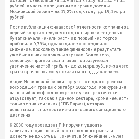
доходы повысились на 45,9% год к году, до 14,5 млрд
рублей, а чистые процентные и прочие доходы
Московской биржи – на 47,2% год к году, до 19,4 млрд
рублей.
После публикации финансовой отчетности компании за
первый квартал текущего года котировки ее ценных
бумаг сначала начали расти и в первый час торгов
прибавили 0,79%, однако далее последовало
снижение, поскольку такие финансовые результаты
уже были в них заложены заранее. Более того,
консенсус-прогноз аналитиков подразумевал
увеличение чистой прибыли до 20 млрд руб., из-за чего
краткосрочно они могут оказаться под давлением.
Акции Московской биржи торгуются в долгосрочном
восходящем тренде с октября 2022 года. Конкуренция
на российском фондовом рынке у них практически
отсутствует, так как в данном секторе, кроме нее, есть
только одна компания (СПБ Биржа), которая
испытывает сложности из-за внешнего санкционного
давления.
К 2030 году президент РФ поручил удвоить
капитализацию российского фондового рынка и
довести ее до 66% ВВП, значит, в ближайшие 5-6 лет