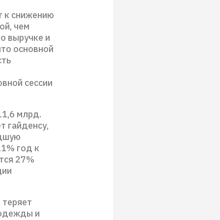
т к снижению
ой, чем
о выручке и
что основной
сть
овной сессии
11,6 млрд.
т гайденсу,
удшую
11% год к
ится 27%
ции
 теряет
 одежды и