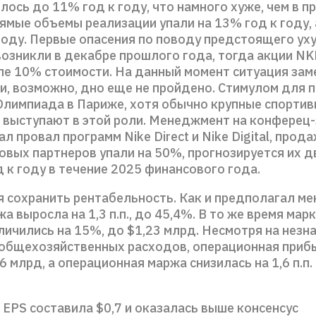
лось до 11% год к году, что намного хуже, чем в
ямые объемы реализации упали на 13% год к году, 
 году. Первые опасения по поводу предстоящего у
озникли в декабре прошлого года, тогда акции NK
ле 10% стоимости. На данный момент ситуация зам
 и, возможно, дно еще не пройдено. Стимулом для 
Олимпиада в Париже, хотя обычно крупные спорти
 выступают в этой роли. Менеджмент на конферец
л провал программ Nike Direct и Nike Digital, прода
овых партнеров упали на 50%, прогнозируется их д
 к году в течение 2025 финансового года.
я сохранить рентабельность. Как и предполагал м
а выросла на 1,3 п.п., до 45,4%. В то же время ма
личились на 15%, до $1,23 млрд. Несмотря на незн
общехозяйственных расходов, операционная прибы
6 млрд, а операционная маржа снизилась на 1,6 п.п. 
EPS составила $0,7 и оказалась выше консенсус