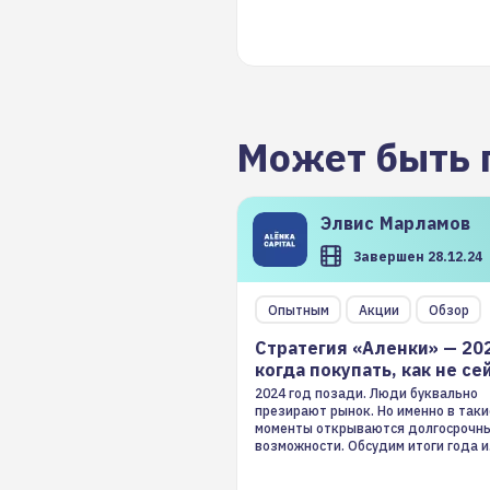
Может быть 
Элвис
Марламов
Завершен 28.12.24
Опытным
Акции
Обзор
Стратегия «Аленки» — 20
когда покупать, как не се
2024 год позади. Люди буквально
презирают рынок. Но именно в таки
моменты открываются долгосрочн
возможности. Обсудим итоги года и
стратегию на 2025-й