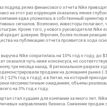
аз подряд релиз финансового отчета Nike приводи
нако на этот раз коррекция оказалась менее глубок
компания едва уложилась в собственный ориентир п
итивных сигналов. Возможно, инвесторы полагают, 
отыгран. Кроме того, у нового руководителя Nike е
й кредит доверия. Впрочем, более полная реакция
ества на публикацию отчета проявится в ходе осн
выручка Nike сократилась на 10% год к году, до $
ат оказался чуть ниже консенсуса, но соответствуе
ному три месяца назад. В региональном разрезе х
одемонстрировали продажи на домашнем рынке (-
ЕА (-12% год к году), а в Китае, на который приход
преки пессимистичным ожиданиям, объемы реализа
всего на 3% год к году.
ртал стал худшим для компании за много лет. Nike
ключевых направлениях бизнеса. Снижение продаж