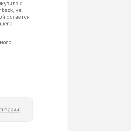
ыкупила с
 back, на
ой остается
йшего
ьного
ентарии