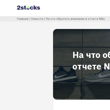
Перейти
к
основному
содержанию
Строка навигации
Главная
Новости
На что обратить внимание в отчете Nike
На что о
отчете N