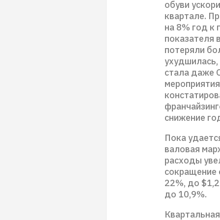
обуви ускори
квартале. Пр
на 8% год к
показателя в
потеряли бо
ухудшилась,
стала даже 
мероприятия
констатирова
франчайзинг
снижение год
Пока удаетс
валовая марж
расходы уве
сокращение 
22%, до $1,2
до 10,9%.
Квартальная 