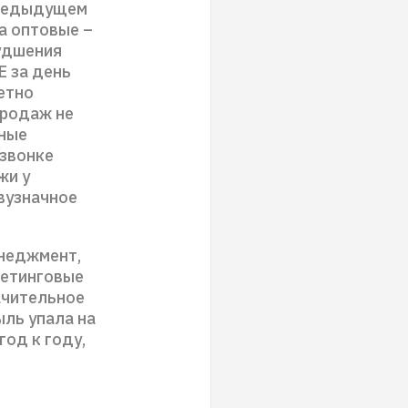
 предыдущем
а оптовые –
худшения
E за день
етно
продаж не
вные
-звонке
жи у
вузначное
енеджмент,
ркетинговые
ачительное
ль упала на
год к году,