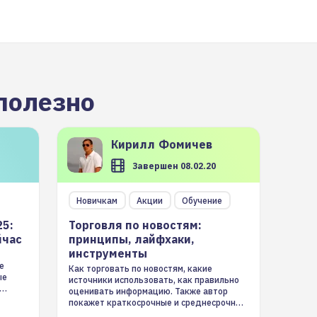
полезно
Кирилл
Фомичев
Завершен 08.02.20
Новичкам
Акции
Обучение
25:
Торговля по новостям:
йчас
принципы, лайфхаки,
инструменты
е
Как торговать по новостям, какие
ые
источники использовать, как правильно
оценивать информацию. Также автор
покажет краткосрочные и среднесрочные
торговые стратегии на новостном потоке