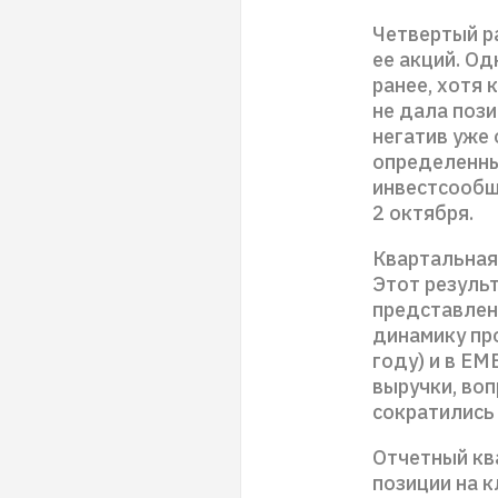
Четвертый р
ее акций. Од
ранее, хотя 
не дала поз
негатив уже 
определенны
инвестсообщ
2 октября.
Квартальная 
Этот результ
представлен
динамику пр
году) и в ЕМ
выручки, во
сократились 
Отчетный ква
позиции на 