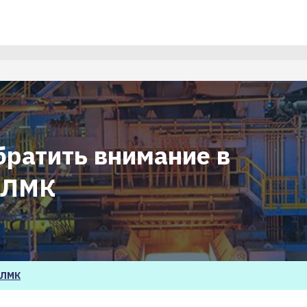
братить внимание в
НЛМК
ЛМК