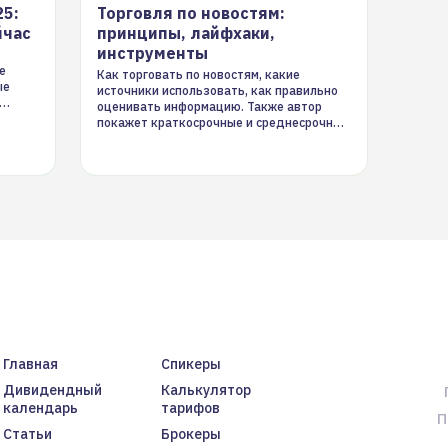
25:
Торговля по новостям:
йчас
принципы, лайфхаки,
инструменты
е
Как торговать по новостям, какие
ые
источники использовать, как правильно
оценивать информацию. Также автор
покажет краткосрочные и среднесрочные
торговые стратегии на новостном потоке
Главная
Спикеры
Дивидендный
Калькулятор
календарь
тарифов
П
Статьи
Брокеры