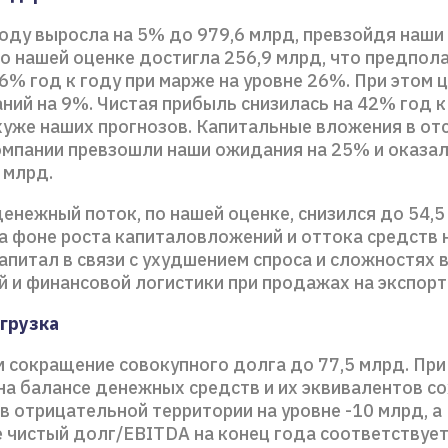
году выросла на 5% до 979,6 млрд, превзойдя наши
о нашей оценке достигла 256,9 млрд, что предпол
6% год к году при марже на уровне 26%. При этом
ний на 9%. Чистая прибыль снизилась на 42% год к
 хуже наших прогнозов. Капитальные вложения в от
омпании превзошли наши ожидания на 25% и оказал
 млрд.
енежный поток, по нашей оценке, снизился до 54,5
на фоне роста капиталовложений и оттока средств 
питал в связи с ухудшением спроса и сложностях 
 и финансовой логистики при продажах на экспорт
грузка
 сокращение совокупного долга до 77,5 млрд. При
на балансе денежных средств и их эквивалентов с
в отрицательной территории на уровне -10 млрд, а
 чистый долг/EBITDA на конец года соответствуе