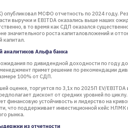
 опубликовал МСФО отчетность по 2024 году. Ре
части выручки и EBITDA оказались выше наших ожи
тственно, в то время как СДП оказался существенн
оне значительного роста капиталовложений и отто
й капитал.
й аналитиков Альфа банка
 ожидания по дивидендной доходности по году до
и менеджмент примет решение по рекомендации ди
размере 100% от СДП.
ей оценке, торгуется по 3,1х по 2025П EV/EBITDA и
редполагает дисконт от средних уровней по циклу
ет финансовую устойчивость и лидерство на криво
ти, что поддерживает инвестиционной кейс НЛМК 
ого рынка.
ыдержки из отчетности