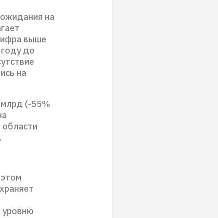
 ожидания на
агает
 цифра выше
 году до
сутствие
ись на
 млрд (-55%
на
в области
.
 этом
охраняет
т уровню