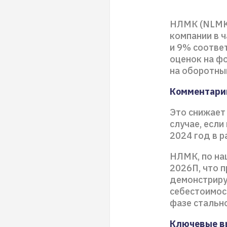
НЛМК (NLMK)
компании в 
и 9% соотве
оценок на ф
на оборотны
Комментари
Это снижает
случае, есл
2024 год в 
НЛМК, по наш
2026П, что п
демонстриру
себестоимос
фазе стальн
Ключевые в