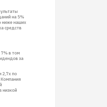
зультаты
даний на 5%
о ниже наших
ка средств
 7% в том
видендов за
 2,7х по
. Компания
й
в низкой