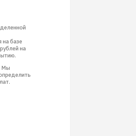
еделенной
 на базе
рублей на
рытию.
. Мы
 определить
лат.