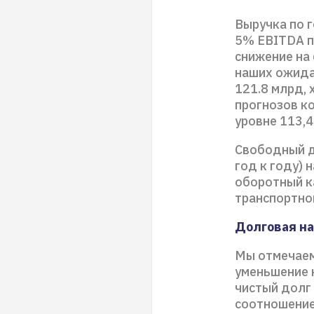
Выручка по 
5% EBITDA п
снижение на 
наших ожида
121.8 млрд,
прогнозов к
уровне 113,4
Свободный д
год к году) 
оборотный ка
транспортной
Долговая на
Мы отмечаем
уменьшение 
чистый долг 
соотношение