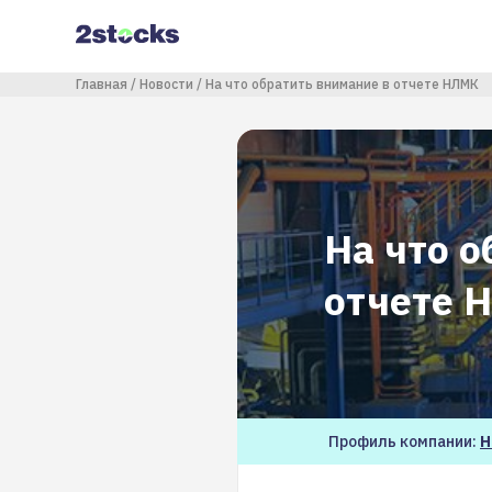
Перейти
к
основному
содержанию
Строка навигации
Главная
Новости
На что обратить внимание в отчете НЛМК
На что о
отчете 
Профиль компании:
Н