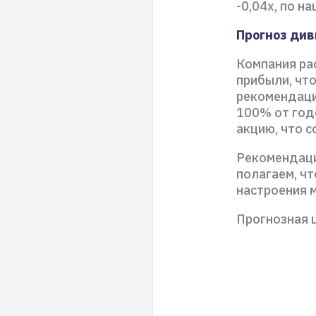
-0,04х, по н
Прогноз ди
Компания ра
прибыли, чт
рекомендаци
100% от год
акцию, что 
Рекомендаци
полагаем, ч
настроения 
Прогнозная ц