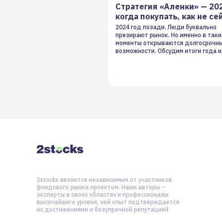
Стратегия «Аленки» — 20
когда покупать, как не се
2024 год позади. Люди буквально
презирают рынок. Но именно в таки
моменты открываются долгосрочн
возможности. Обсудим итоги года и
стратегию на 2025-й
2stocks является независимым от участников
фондового рынка проектом. Наши авторы –
эксперты в своих областях и профессионалы
высочайшего уровня, чей опыт подтверждается
их достижениями и безупречной репутацией