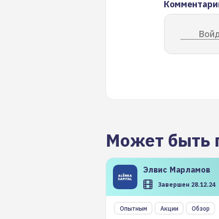
Комментари
Войд
Может быть 
Элвис
Марламов
Завершен 28.12.24
Опытным
Акции
Обзор