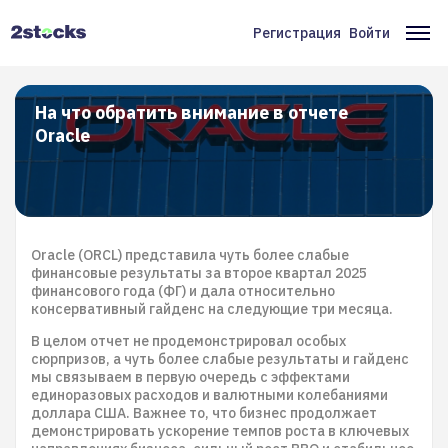
Перейти
к
Регистрация
Войти
Меню
Ос
основному
содержанию
учётной
на
записи
На что обратить внимание в отчете
Oracle
пользователя
Oracle (ORCL) представила чуть более слабые
финансовые результаты за второе квартал 2025
финансового года (ФГ) и дала относительно
консервативный гайденс на следующие три месяца.
В целом отчет не продемонстрировал особых
сюрпризов, а чуть более слабые результаты и гайденс
мы связываем в первую очередь с эффектами
единоразовых расходов и валютными колебаниями
доллара США. Важнее то, что бизнес продолжает
демонстрировать ускорение темпов роста в ключевых