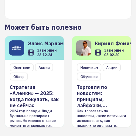
Может быть полезно
Элвис
Марламов
Кирилл
Фомиче
Завершен
Завершен
28.12.24
08.02.20
Опытным
Акции
Новичкам
Акции
Обзор
Обучение
Стратегия
Торговля по
«Аленки» — 2025:
новостям:
когда покупать, как
принципы,
не сейчас
лайфхаки,
инструменты
2024 год позади. Люди
Как торговать по
буквально презирают
новостям, какие источники
рынок. Но именно в такие
использовать, как
моменты открываются
правильно оценивать
долгосрочные
информацию. Также автор
возможности. Обсудим
покажет краткосрочные и