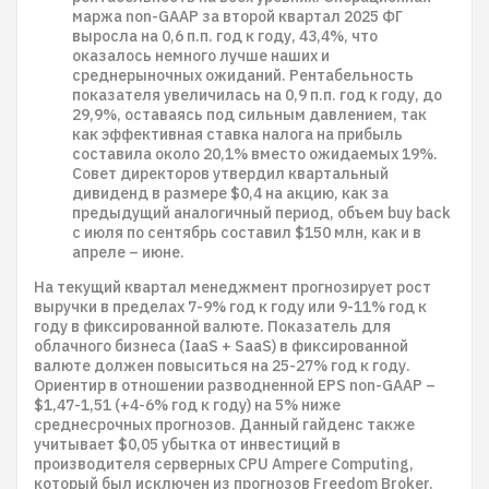
маржа non-GAAP за второй квартал 2025 ФГ
выросла на 0,6 п.п. год к году, 43,4%, что
оказалось немного лучше наших и
среднерыночных ожиданий. Рентабельность
показателя увеличилась на 0,9 п.п. год к году, до
29,9%, оставаясь под сильным давлением, так
как эффективная ставка налога на прибыль
составила около 20,1% вместо ожидаемых 19%.
Совет директоров утвердил квартальный
дивиденд в размере $0,4 на акцию, как за
предыдущий аналогичный период, объем buy back
с июля по сентябрь составил $150 млн, как и в
апреле – июне.
На текущий квартал менеджмент прогнозирует рост
выручки в пределах 7-9% год к году или 9-11% год к
году в фиксированной валюте. Показатель для
облачного бизнеса (IaaS + SaaS) в фиксированной
валюте должен повыситься на 25-27% год к году.
Ориентир в отношении разводненной EPS non-GAAP –
$1,47-1,51 (+4-6% год к году) на 5% ниже
среднесрочных прогнозов. Данный гайденс также
учитывает $0,05 убытка от инвестиций в
производителя серверных CPU Ampere Computing,
который был исключен из прогнозов Freedom Broker.