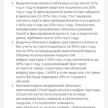
Выручка подсегмента облачных услуг после 22%
год к году в первом квартале поднялась на 24%
год к году (в фиксированной валюте) при гайденсе
в диапазоне 23-25% год к году. Рост выручки
сегмента IaaS в фиксированной валюте ускорился
с 46% год к году до 52% год к году. Показатель
направления программных облачных решений
(SaaS) в фиксированной валюте, как и кварталом
ранее, прибавил около 10% год к году.
Выручка облачного инфраструктурного сегмента
без учета хостинга поднялась на 55% год к году
после 49% за предыдущий аналогичный период.
Объемы использования мощностей
инфраструктуры с 56% год к году увеличились до
58% год к году. Сдерживающим фактором
остаются темпы строительства облачной
инфраструктуры. CAPEX в этом квартале составил
около $4 млрд (примерно 29% от годового
объема).
Валовая маржа направлений облачных
приложений (Cloud Applications) и инфраструктуры
(Cloud Infrastructure) улучшается по мере
расширения базы серверов и увеличения их
загрузки, что позволяет повышать
рентабельность на всех уровнях. Операционная