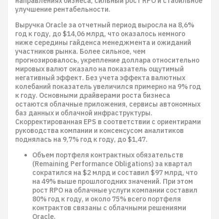
направлениях бизнеса, сильный рост RPO и стабильное
улучшение рентабельности.
Выручка Oracle за отчетный период выросла на 8,6%
год к году, до $14,06 млрд, что оказалось немного
ниже середины гайденса менеджмента и ожиданий
участников рынка. Более сильное, чем
прогнозировалось, укрепление доллара относительно
мировых валют оказало на показатель ощутимый
негативный эффект. Без учета эффекта валютных
колебаний показатель увеличился примерно на 9% год
к году. Основными драйверами роста бизнеса
остаются облачные приложения, сервисы автономных
баз данных и облачной инфраструктуры.
Скорректированная EPS в соответствии с ориентирами
руководства компании и консенсусом аналитиков
поднялась на 9,7% год к году, до $1,47.
Объем портфеля контрактных обязательств
(Remaining Performance Obligations) за квартал
сократился на $2 млрд и составил $97 млрд, что
на 49% выше прошлогодних значений. При этом
рост RPO на облачные услуги компании составил
80% год к году, и около 75% всего портфеля
контрактов связаны с облачными решениями
Oracle.