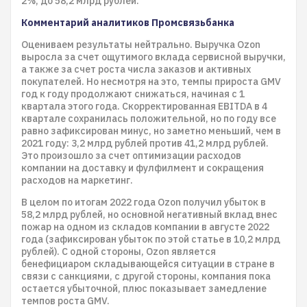
2%, до 58,2 млрд рублей.
Комментарий аналитиков Промсвязьбанка
Оцениваем результаты нейтрально. Выручка Ozon
выросла за счет ощутимого вклада сервисной выручки,
а также за счет роста числа заказов и активных
покупателей. Но несмотря на это, темпы прироста GMV
год к году продолжают снижаться, начиная с 1
квартала этого года. Скорректированная EBITDA в 4
квартале сохранилась положительной, но по году все
равно зафиксирован минус, но заметно меньший, чем в
2021 году: 3,2 млрд рублей против 41,2 млрд рублей.
Это произошло за счет оптимизации расходов
компании на доставку и фулфилмент и сокращения
расходов на маркетинг.
В целом по итогам 2022 года Ozon получил убыток в
58,2 млрд рублей, но основной негативный вклад внес
пожар на одном из складов компании в августе 2022
года (зафиксирован убыток по этой статье в 10,2 млрд
рублей). С одной стороны, Ozon является
бенефициаром складывающейся ситуации в стране в
связи с санкциями, с другой стороны, компания пока
остается убыточной, плюс показывает замедление
темпов роста GMV.