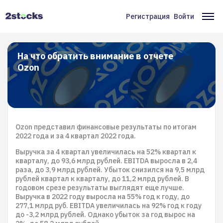
Перейти
к
Регистрация
Войти
Меню
Ос
основному
содержанию
учётной
на
записи
На что обратить внимание в отчете
Ozon
пользователя
Ozon представил финансовые результаты по итогам
2022 года и за 4 квартал 2022 года.
Выручка за 4 квартал увеличилась на 52% квартал к
кварталу, до 93,6 млрд рублей. EBITDA выросла в 2,4
раза, до 3,9 млрд рублей. Убыток снизился на 9,5 млрд
рублей квартал к кварталу, до 11,2 млрд рублей. В
годовом срезе результаты выглядят еще лучше.
Выручка в 2022 году выросла на 55% год к году, до
277,1 млрд руб. EBITDA увеличилась на 92% год к году
до -3,2 млрд рублей. Однако убыток за год вырос на