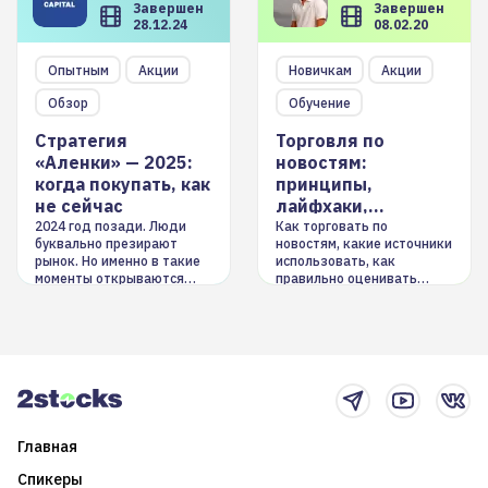
Завершен
Завершен
28.12.24
08.02.20
Опытным
Акции
Новичкам
Акции
Обзор
Обучение
Стратегия
Торговля по
«Аленки» — 2025:
новостям:
когда покупать, как
принципы,
не сейчас
лайфхаки,
инструменты
2024 год позади. Люди
Как торговать по
буквально презирают
новостям, какие источники
рынок. Но именно в такие
использовать, как
моменты открываются
правильно оценивать
долгосрочные
информацию. Также автор
возможности. Обсудим
покажет краткосрочные и
итоги года и стратегию на
среднесрочные
2025-й
торговые стратегии на
новостном потоке
Главная
Спикеры