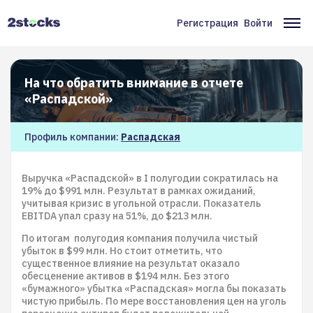
Перейти
к
Регистрация
Войти
Меню
Ос
основному
содержанию
учётной
на
записи
На что обратить внимание в отчете
пользователя
«Распадской»
Профиль компании:
Распадская
Выручка «Распадской» в I полугодии сократилась на
19% до $991 млн. Результат в рамках ожиданий,
учитывая кризис в угольной отрасли. Показатель
EBITDA упал сразу на 51%, до $213 млн.
По итогам полугодия компания получила чистый
убыток в $99 млн. Но стоит отметить, что
существенное влияние на результат оказало
обесценение активов в $194 млн. Без этого
«бумажного» убытка «Распадская» могла бы показать
чистую прибыль. По мере восстановления цен на уголь