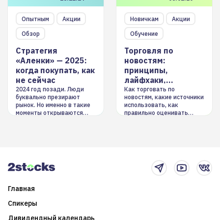
Опытным
Акции
Новичкам
Акции
Обзор
Обучение
Стратегия
Торговля по
«Аленки» — 2025:
новостям:
когда покупать, как
принципы,
не сейчас
лайфхаки,
инструменты
2024 год позади. Люди
Как торговать по
буквально презирают
новостям, какие источники
рынок. Но именно в такие
использовать, как
моменты открываются
правильно оценивать
долгосрочные
информацию. Также автор
возможности. Обсудим
покажет краткосрочные и
итоги года и стратегию на
среднесрочные
2025-й
торговые стратегии на
новостном потоке
Главная
Спикеры
Дивидендный календарь