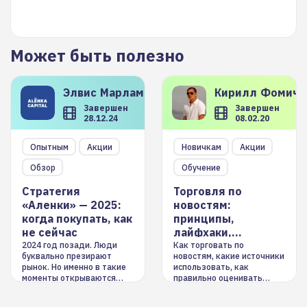
Может быть полезно
Элвис
Марламов
Кирилл
Фомиче
Завершен
Завершен
28.12.24
08.02.20
Опытным
Акции
Новичкам
Акции
Обзор
Обучение
Стратегия
Торговля по
«Аленки» — 2025:
новостям:
когда покупать, как
принципы,
не сейчас
лайфхаки,
инструменты
2024 год позади. Люди
Как торговать по
буквально презирают
новостям, какие источники
рынок. Но именно в такие
использовать, как
моменты открываются
правильно оценивать
долгосрочные
информацию. Также автор
возможности. Обсудим
покажет краткосрочные и