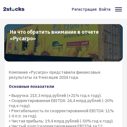
Перейти
к
Регистрация
Войти
Меню
Ос
основному
содержанию
учётной
на
записи
На что обратить внимание в отчете
«Русагро»
пользователя
Компания «Русагро» представила финансовые
результаты за 9 месяцев 2024 года.
Основные показатели
• Выручка: 215,3 млрд рублей (+21% год к году).
• Скорректированная EBITDA: 24,4 млрд рублей (-20%
год к году).
• Рентабельность по скорректированной EBITDA: 11%
(-6 п.п. за год).
• Чистая прибыль: 19,4 млрд рублей (-50% год к году).
• Чистый долг/скорректированная EBITDA за 12