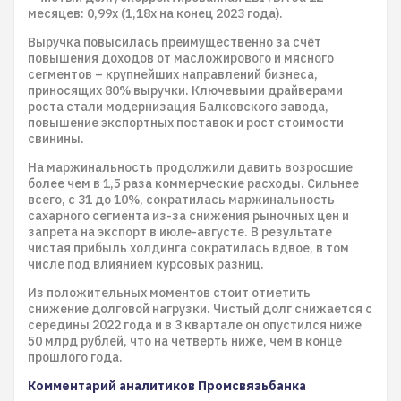
месяцев: 0,99х (1,18х на конец 2023 года).
Выручка повысилась преимущественно за счёт
повышения доходов от масложирового и мясного
сегментов – крупнейших направлений бизнеса,
приносящих 80% выручки. Ключевыми драйверами
роста стали модернизация Балковского завода,
повышение экспортных поставок и рост стоимости
свинины.
На маржинальность продолжили давить возросшие
более чем в 1,5 раза коммерческие расходы. Сильнее
всего, с 31 до 10%, сократилась маржинальность
сахарного сегмента из-за снижения рыночных цен и
запрета на экспорт в июле-августе. В результате
чистая прибыль холдинга сократилась вдвое, в том
числе под влиянием курсовых разниц.
Из положительных моментов стоит отметить
снижение долговой нагрузки. Чистый долг снижается с
середины 2022 года и в 3 квартале он опустился ниже
50 млрд рублей, что на четверть ниже, чем в конце
прошлого года.
Комментарий аналитиков Промсвязьбанка