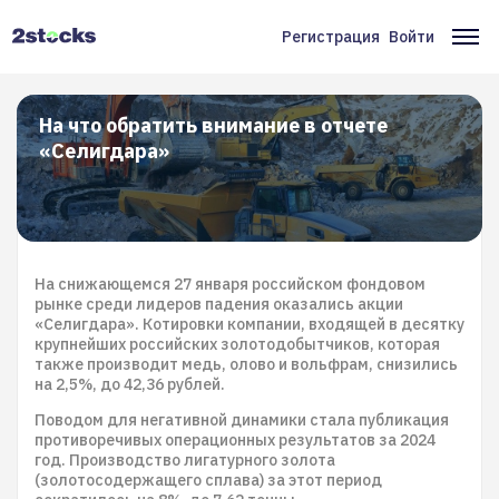
Перейти
к
Регистрация
Войти
Меню
Ос
основному
содержанию
учётной
на
записи
На что обратить внимание в отчете
«Селигдара»
пользователя
На снижающемся 27 января российском фондовом
рынке среди лидеров падения оказались акции
«Селигдара». Котировки компании, входящей в десятку
крупнейших российских золотодобытчиков, которая
также производит медь, олово и вольфрам, снизились
на 2,5%, до 42,36 рублей.
Поводом для негативной динамики стала публикация
противоречивых операционных результатов за 2024
год. Производство лигатурного золота
(золотосодержащего сплава) за этот период