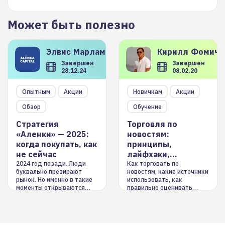
Может быть полезно
Элвис
Марламов
Кирилл
Фомиче
Завершен
Завершен
28.12.24
08.02.20
Опытным
Акции
Новичкам
Акции
Обзор
Обучение
Стратегия
Торговля по
«Аленки» — 2025:
новостям:
когда покупать, как
принципы,
не сейчас
лайфхаки,
инструменты
2024 год позади. Люди
Как торговать по
буквально презирают
новостям, какие источники
рынок. Но именно в такие
использовать, как
моменты открываются
правильно оценивать
долгосрочные
информацию. Также автор
возможности. Обсудим
покажет краткосрочные и
итоги года и стратегию на
среднесрочные
2025-й
торговые стратегии на