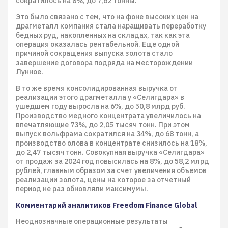
сократилось на 8%, до 7,62 тонны.
Это было связано с тем, что на фоне высоких цен на
драгметалл компания стала наращивать переработку
бедных руд, накопленных на складах, так как эта
операция оказалась рентабельной. Еще одной
причиной сокращения выпуска золота стало
завершение договора подряда на месторождении
Лунное.
В то же время консолидированная выручка от
реализации этого драгметалла у «Селигдара» в
ушедшем году выросла на 6%, до 50,8 млрд руб.
Производство медного концентрата увеличилось на
впечатляющие 73%, до 2,05 тысяч тонн. При этом
выпуск вольфрама сократился на 34%, до 68 тонн, а
производство олова в концентрате снизилось на 18%,
до 2,47 тысяч тонн. Совокупная выручка «Селигдара»
от продаж за 2024 год повысилась на 8%, до 58,2 млрд
рублей, главным образом за счет увеличения объемов
реализации золота, цены на которое за отчетный
период не раз обновляли максимумы.
Комментарий аналитиков Freedom Finance Global
Неоднозначные операционные результаты