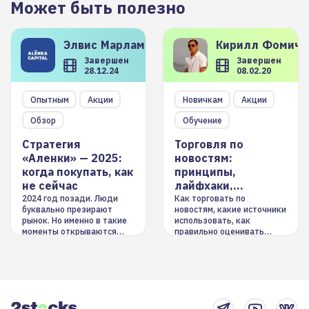
Может быть полезно
Элвис
Марламов
Кирилл
Фомиче
Завершен
Завершен
28.12.24
08.02.20
Опытным
Акции
Новичкам
Акции
Обзор
Обучение
Стратегия
Торговля по
«Аленки» — 2025:
новостям:
когда покупать, как
принципы,
не сейчас
лайфхаки,
инструменты
2024 год позади. Люди
Как торговать по
буквально презирают
новостям, какие источники
рынок. Но именно в такие
использовать, как
моменты открываются
правильно оценивать
долгосрочные
информацию. Также автор
возможности. Обсудим
покажет краткосрочные и
итоги года и стратегию на
среднесрочные
2025-й
торговые стратегии на
новостном потоке