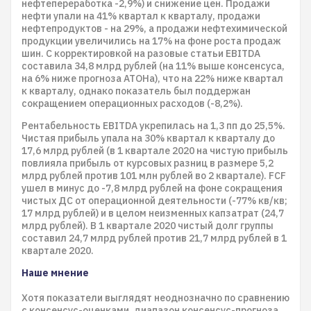
нефтепереработка -2,9%) и снижение цен. Продажи
нефти упали на 41% квартал к кварталу, продажи
нефтепродуктов - на 29%, а продажи нефтехимической
продукции увеличились на 17% на фоне роста продаж
шин. С корректировкой на разовые статьи EBITDA
составила 34,8 млрд рублей (на 11% выше консенсуса,
на 6% ниже прогноза АТОНа), что на 22% ниже квартал
к кварталу, однако показатель был поддержан
сокращением операционных расходов (-8,2%).
Рентабельность EBITDA укрепилась на 1,3 пп до 25,5%.
Чистая прибыль упала на 30% квартал к кварталу до
17,6 млрд рублей (в 1 квартале 2020 на чистую прибыль
повлияла прибыль от курсовых разниц в размере 5,2
млрд рублей против 101 млн рублей во 2 квартале). FCF
ушел в минус до -7,8 млрд рублей на фоне сокращения
чистых ДС от операционной деятельности (-77% кв/кв;
17 млрд рублей) и в целом неизменных капзатрат (24,7
млрд рублей). В 1 квартале 2020 чистый долг группы
составил 24,7 млрд рублей против 21,7 млрд рублей в 1
квартале 2020.
Наше мнение
Хотя показатели выглядят неоднозначно по сравнению
с консенсус-оценками, диапазон консенсус-прогноза