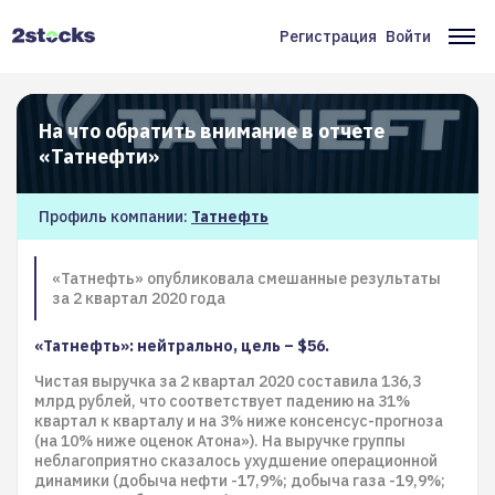
Перейти
к
Регистрация
Войти
Меню
Ос
основному
содержанию
учётной
на
записи
На что обратить внимание в отчете
пользователя
«Татнефти»
Профиль компании:
Татнефть
«Татнефть» опубликовала смешанные результаты
за 2 квартал 2020 года
«Татнефть»: нейтрально, цель – $56.
Чистая выручка за 2 квартал 2020 составила 136,3
млрд рублей, что соответствует падению на 31%
квартал к кварталу и на 3% ниже консенсус-прогноза
(на 10% ниже оценок Атона»). На выручке группы
неблагоприятно сказалось ухудшение операционной
динамики (добыча нефти -17,9%; добыча газа -19,9%;