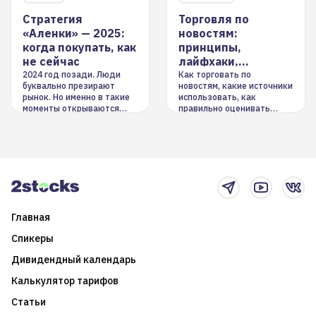
Стратегия
Торговля по
«Аленки» — 2025:
новостям:
когда покупать, как
принципы,
не сейчас
лайфхаки,
инструменты
2024 год позади. Люди
Как торговать по
буквально презирают
новостям, какие источники
рынок. Но именно в такие
использовать, как
моменты открываются
правильно оценивать
долгосрочные
информацию. Также автор
возможности. Обсудим
покажет краткосрочные и
итоги года и стратегию на
среднесрочные
2025-й
торговые стратегии на
новостном потоке
Главная
Спикеры
Дивидендный календарь
Калькулятор тарифов
Статьи