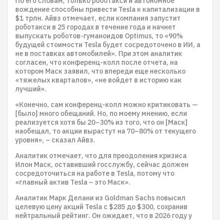
По его словам, только роботакси и автономное
вождение способны привести Tesla к капитализации в
$1 трлн. Айвз отмечает, если компания запустит
роботакси в 25 городах в течение года и начнет
выпускать роботов-гуманоидов Optimus, то «90%
будущей стоимости Tesla будет сосредоточено в ИИ, а
не в поставках автомобилей». При этом аналитик
согласен, что конференц-колл после отчета, на
котором Маск заявил, что впереди еще несколько
«тяжелых кварталов», «не войдет в историю как
лучший».
«Конечно, сам конференц-колл можно критиковать —
[было] много обещаний. Но, по моему мнению, если
реализуется хотя бы 20–30% из того, что он [Маск]
наобещал, то акции вырастут на 70–80% от текущего
уровня», – сказал Айвз.
Аналитик отмечает, что для преодоления кризиса
Илон Маск, оставивший госслужбу, сейчас должен
сосредоточиться на работе в Tesla, потому что
«главный актив Tesla – это Маск».
Аналитик Марк Делани из Goldman Sachs повысил
целевую цену акций Tesla с $285 до $300, сохранив
нейтральный рейтинг. Он ожидает, что в 2026 году у