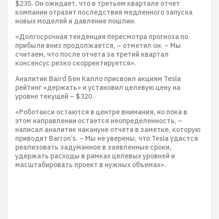
$235. Он ожидает, что в третьем квартале отчет
компании отразит последствия медленного запуска
новых моделей и давление пошлин.
«Долгосрочная тенденция пересмотра прогноза по
прибыли вниз продолжается, – отметил он. – Мы
считаем, что после отчета за третий квартал
консенсус резко скорректируется».
Аналитик Baird Бен Калло присвоил акциям Tesla
рейтинг «держать» и установил целевую цену на
уровне текущей – $320.
«Роботакси остаются в центре внимания, но пока в
этом направлении остается неопределенность, –
написал аналитик накануне отчета в заметке, которую
приводит Barron’s. – Мы не уверены, что Tesla удастся
реализовать задуманное в заявленные сроки,
удержать расходы в рамках целевых уровней и
масштабировать проект в нужных объемах».