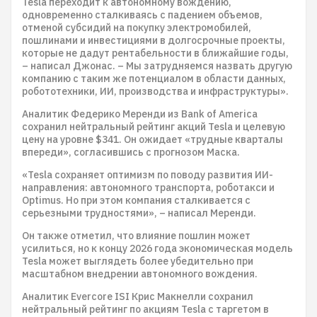
Tesla переходит к автономному вождению,
одновременно сталкиваясь с падением объемов,
отменой субсидий на покупку электромобилей,
пошлинами и инвестициями в долгосрочные проекты,
которые не дадут рентабельности в ближайшие годы,
– написал Джонас. – Мы затрудняемся назвать другую
компанию с таким же потенциалом в области данных,
робототехники, ИИ, производства и инфраструктуры».
Аналитик Федерико Меренди из Bank of America
сохранил нейтральный рейтинг акций Tesla и целевую
цену на уровне $341. Он ожидает «трудные кварталы
впереди», согласившись с прогнозом Маска.
«Tesla сохраняет оптимизм по поводу развития ИИ-
направления: автономного транспорта, роботакси и
Optimus. Но при этом компания сталкивается с
серьезными трудностями», – написал Меренди.
Он также отметил, что влияние пошлин может
усилиться, но к концу 2026 года экономическая модель
Tesla может выглядеть более убедительно при
масштабном внедрении автономного вождения.
Аналитик Evercore ISI Крис Макнелли сохранил
нейтральный рейтинг по акциям Tesla с таргетом в