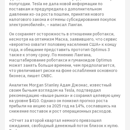
полугодии. Tesla не дала новой информации по
поставкам и предупредила о дополнительном
давлении из-за роста пошлин, принятия нового
налогового закона и отмены субсидирования покупок
электромобилей», – написал Ланган.
Он сохраняет осторожность в отношении роботакси,
несмотря на оптимизм Маска, заявившего, что сервис
«вероятно охватит половину населения США» к концу
года, и обещание представить прототип Optimus 3
также к этому сроку. По мнению Лангана,
масштабирование роботакси и гуманоидов Optimus
может занять больше времени, чем предполагается,
что увеличивает риски на фоне ослабления основного
бизнеса, пишет CNBC.
Аналитик Morgan Stanley Адам Джонас, известный
своим бычьим взглядом на Tesla, подтвердил
рекомендацию «выше рынка» и сохранил целевую цену
на уровне $410. Однако он понизил прогноз роста
прибыли на акцию за 2025 год на 14%, сославшись на
снижение поставок и рост операционных расходов.
«Отчет за второй квартал немного превзошел
ожидания, свободный денежный поток близок к нулю.