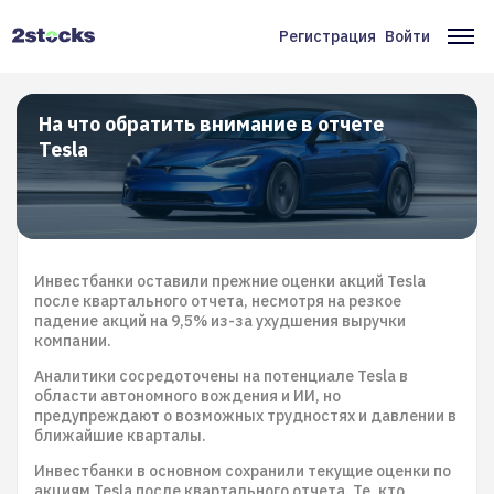
Перейти
к
Регистрация
Войти
Меню
Ос
основному
содержанию
учётной
на
записи
На что обратить внимание в отчете
Tesla
пользователя
Инвестбанки оставили прежние оценки акций Tesla
после квартального отчета, несмотря на резкое
падение акций на 9,5% из-за ухудшения выручки
компании.
Аналитики сосредоточены на потенциале Tesla в
области автономного вождения и ИИ, но
предупреждают о возможных трудностях и давлении в
ближайшие кварталы.
Инвестбанки в основном сохранили текущие оценки по
акциям Tesla после квартального отчета. Те, кто