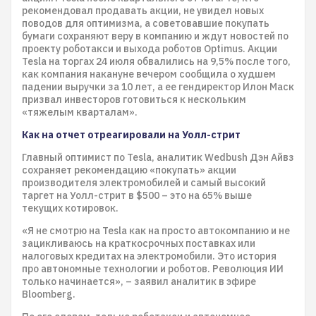
рекомендовал продавать акции, не увидел новых
поводов для оптимизма, а советовавшие покупать
бумаги сохраняют веру в компанию и ждут новостей по
проекту роботакси и выхода роботов Optimus. Акции
Tesla на торгах 24 июля обвалились на 9,5% после того,
как компания накануне вечером сообщила о худшем
падении выручки за 10 лет, а ее гендиректор Илон Маск
призвал инвесторов готовиться к нескольким
«тяжелым кварталам».
Как на отчет отреагировали на Уолл-стрит
Главный оптимист по Tesla, аналитик Wedbush Дэн Айвз
сохраняет рекомендацию «покупать» акции
производителя электромобилей и самый высокий
таргет на Уолл-стрит в $500 – это на 65% выше
текущих котировок.
«Я не смотрю на Tesla как на просто автокомпанию и не
зацикливаюсь на краткосрочных поставках или
налоговых кредитах на электромобили. Это история
про автономные технологии и роботов. Революция ИИ
только начинается», – заявил аналитик в эфире
Bloomberg.