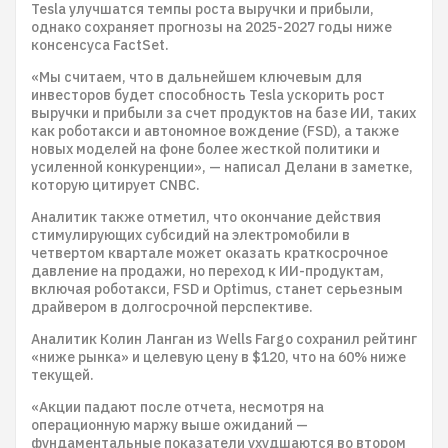
Tesla улучшатся темпы роста выручки и прибыли,
однако сохраняет прогнозы на 2025-2027 годы ниже
консенсуса FactSet.
«Мы считаем, что в дальнейшем ключевым для
инвесторов будет способность Tesla ускорить рост
выручки и прибыли за счет продуктов на базе ИИ, таких
как роботакси и автономное вождение (FSD), а также
новых моделей на фоне более жесткой политики и
усиленной конкуренции», — написал Делани в заметке,
которую цитирует CNBC.
Аналитик также отметил, что окончание действия
стимулирующих субсидий на электромобили в
четвертом квартале может оказать краткосрочное
давление на продажи, но переход к ИИ-продуктам,
включая роботакси, FSD и Optimus, станет серьезным
драйвером в долгосрочной перспективе.
Аналитик Колин Ланган из Wells Fargo сохранил рейтинг
«ниже рынка» и целевую цену в $120, что на 60% ниже
текущей.
«Акции падают после отчета, несмотря на
операционную маржу выше ожиданий —
фундаментальные показатели ухудшаются во втором