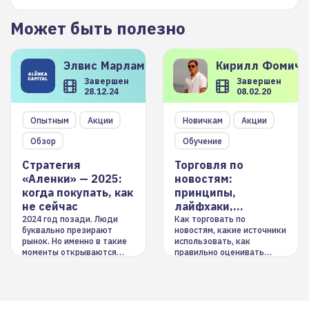
Может быть полезно
Элвис
Марламов
Кирилл
Фомиче
Завершен
Завершен
28.12.24
08.02.20
Опытным
Акции
Новичкам
Акции
Обзор
Обучение
Стратегия
Торговля по
«Аленки» — 2025:
новостям:
когда покупать, как
принципы,
не сейчас
лайфхаки,
инструменты
2024 год позади. Люди
Как торговать по
буквально презирают
новостям, какие источники
рынок. Но именно в такие
использовать, как
моменты открываются
правильно оценивать
долгосрочные
информацию. Также автор
возможности. Обсудим
покажет краткосрочные и
итоги года и стратегию на
среднесрочные
2025-й
торговые стратегии на
новостном потоке