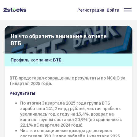
Перейти
к
Регистрация
Войти
Меню
Ос
основному
содержанию
учётной
на
записи
На что обратить внимание в отчете
пользователя
ВТБ
Профиль компании:
ВТБ
ВТБ представил сокращенные результаты по МСФО за
I квартал 2025 года.
Результаты
По итогам I квартала 2025 года группа ВТБ
заработала 141,2 млрд рублей, чистая прибыль
увеличилась год к году на 15,4%, возврат на
капитал группы составил 20,9% (по сравнению с
22,1% в I квартале 2024 года).
Чистые операционные доходы до резервов
составили 358,3 млрд рублей в I квартале 2025