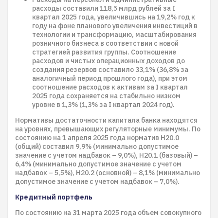
расходы составили 118,5 млрд рублей за I
квартал 2025 года, увеличившись на 19,2% год к
году на фоне планового увеличения инвестиций в
технологии и трансформацию, масштабирования
розничного бизнеса в соответствии с новой
стратегией развития группы. Соотношение
расходов и чистых операционных доходов до
создания резервов составило 33,1% (36,8% за
аналогичный период прошлого года), при этом
соотношение расходов к активам за I квартал
2025 года сохраняется на стабильно низком
уровне в 1,3% (1,3% за I квартал 2024 год).
Нормативы достаточности капитала банка находятся
на уровнях, превышающих регуляторные минимумы. По
состоянию на 1 апреля 2025 года норматив Н20.0
(общий) составил 9,9% (минимально допустимое
значение с учетом надбавок – 9,0%), Н20.1 (базовый) –
6,4% (минимально допустимое значение с учетом
надбавок – 5,5%), Н20.2 (основной) – 8,1% (минимально
допустимое значение с учетом надбавок – 7,0%).
Кредитный портфель
По состоянию на 31 марта 2025 года объем совокупного