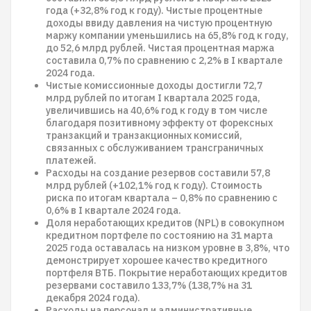
года (+32,8% год к году). Чистые процентные
доходы ввиду давления на чистую процентную
маржу компании уменьшились на 65,8% год к году,
до 52,6 млрд рублей. Чистая процентная маржа
составила 0,7% по сравнению с 2,2% в I квартале
2024 года.
Чистые комиссионные доходы достигли 72,7
млрд рублей по итогам I квартала 2025 года,
увеличившись на 40,6% год к году в том числе
благодаря позитивному эффекту от форексных
транзакций и транзакционных комиссий,
связанных с обслуживанием трансграничных
платежей.
Расходы на создание резервов составили 57,8
млрд рублей (+102,1% год к году). Стоимость
риска по итогам квартала – 0,8% по сравнению с
0,6% в I квартале 2024 года.
Доля неработающих кредитов (NPL) в совокупном
кредитном портфеле по состоянию на 31 марта
2025 года оставалась на низком уровне в 3,8%, что
демонстрирует хорошее качество кредитного
портфеля ВТБ. Покрытие неработающих кредитов
резервами составило 133,7% (138,7% на 31
декабря 2024 года).
Расходы на персонал и административные