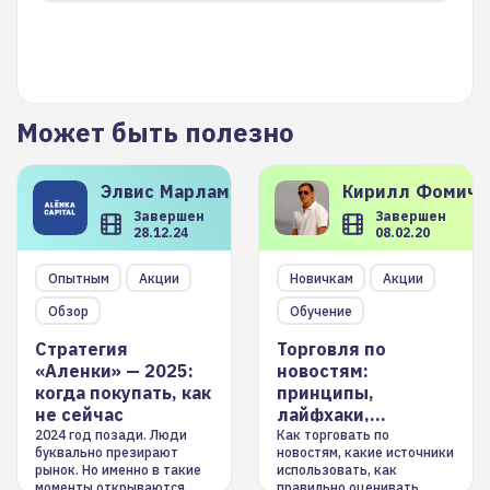
Может быть полезно
Элвис
Марламов
Кирилл
Фомиче
Завершен
Завершен
28.12.24
08.02.20
Опытным
Акции
Новичкам
Акции
Обзор
Обучение
Стратегия
Торговля по
«Аленки» — 2025:
новостям:
когда покупать, как
принципы,
не сейчас
лайфхаки,
инструменты
2024 год позади. Люди
Как торговать по
буквально презирают
новостям, какие источники
рынок. Но именно в такие
использовать, как
моменты открываются
правильно оценивать