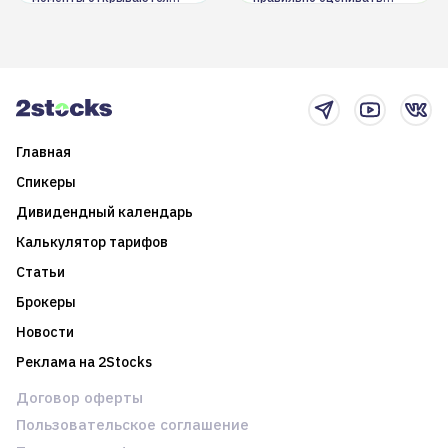
долгосрочные
информацию. Также автор
возможности. Обсудим
покажет краткосрочные и
итоги года и стратегию на
среднесрочные
2025-й
торговые стратегии на
новостном потоке
Главная
Спикеры
Дивидендный календарь
Калькулятор тарифов
Статьи
Брокеры
Новости
Реклама на 2Stocks
Договор оферты
Пользовательское соглашение