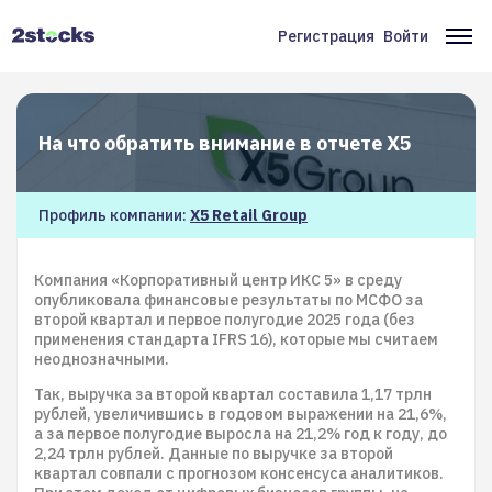
Перейти
к
Регистрация
Войти
Меню
Ос
основному
содержанию
учётной
на
записи
На что обратить внимание в отчете X5
пользователя
Профиль компании:
X5 Retail Group
Компания «Корпоративный центр ИКС 5» в среду
опубликовала финансовые результаты по МСФО за
второй квартал и первое полугодие 2025 года (без
применения стандарта IFRS 16), которые мы считаем
неоднозначными.
Так, выручка за второй квартал составила 1,17 трлн
рублей, увеличившись в годовом выражении на 21,6%,
а за первое полугодие выросла на 21,2% год к году, до
2,24 трлн рублей. Данные по выручке за второй
квартал совпали с прогнозом консенсуса аналитиков.