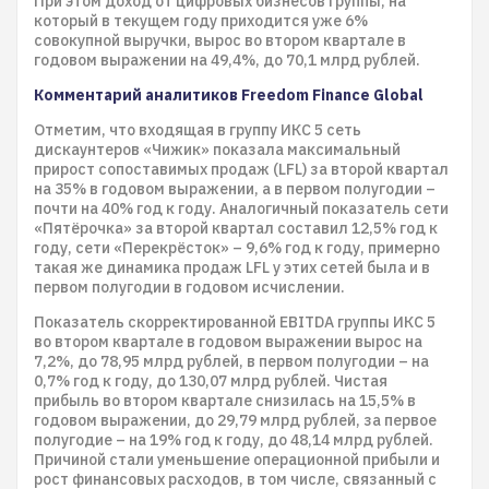
При этом доход от цифровых бизнесов группы, на
который в текущем году приходится уже 6%
совокупной выручки, вырос во втором квартале в
годовом выражении на 49,4%, до 70,1 млрд рублей.
Комментарий аналитиков Freedom Finance Global
Отметим, что входящая в группу ИКС 5 сеть
дискаунтеров «Чижик» показала максимальный
прирост сопоставимых продаж (LFL) за второй квартал
на 35% в годовом выражении, а в первом полугодии –
почти на 40% год к году. Аналогичный показатель сети
«Пятёрочка» за второй квартал составил 12,5% год к
году, сети «Перекрёсток» – 9,6% год к году, примерно
такая же динамика продаж LFL у этих сетей была и в
первом полугодии в годовом исчислении.
Показатель скорректированной EBITDA группы ИКС 5
во втором квартале в годовом выражении вырос на
7,2%, до 78,95 млрд рублей, в первом полугодии – на
0,7% год к году, до 130,07 млрд рублей. Чистая
прибыль во втором квартале снизилась на 15,5% в
годовом выражении, до 29,79 млрд рублей, за первое
полугодие – на 19% год к году, до 48,14 млрд рублей.
Причиной стали уменьшение операционной прибыли и
рост финансовых расходов, в том числе, связанный с