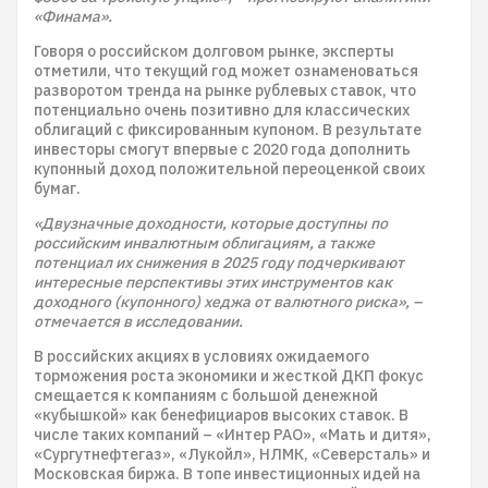
«Финама».
Говоря о российском долговом рынке, эксперты
отметили, что текущий год может ознаменоваться
разворотом тренда на рынке рублевых ставок, что
потенциально очень позитивно для классических
облигаций с фиксированным купоном. В результате
инвесторы смогут впервые с 2020 года дополнить
купонный доход положительной переоценкой своих
бумаг.
«Двузначные доходности, которые доступны по
российским инвалютным облигациям, а также
потенциал их снижения в 2025 году подчеркивают
интересные перспективы этих инструментов как
доходного (купонного) хеджа от валютного риска», –
отмечается в исследовании.
В российских акциях в условиях ожидаемого
торможения роста экономики и жесткой ДКП фокус
смещается к компаниям с большой денежной
«кубышкой» как бенефициаров высоких ставок. В
числе таких компаний – «Интер РАО», «Мать и дитя»,
«Сургутнефтегаз», «Лукойл», НЛМК, «Северсталь» и
Московская биржа. В топе инвестиционных идей на