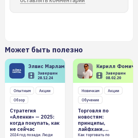
оставлять комментарии
Может быть полезно
Элвис
Марламов
Кирилл
Фомиче
Завершен
Завершен
28.12.24
08.02.20
Опытным
Акции
Новичкам
Акции
Обзор
Обучение
Стратегия
Торговля по
«Аленки» — 2025:
новостям:
когда покупать, как
принципы,
не сейчас
лайфхаки,
инструменты
2024 год позади. Люди
Как торговать по