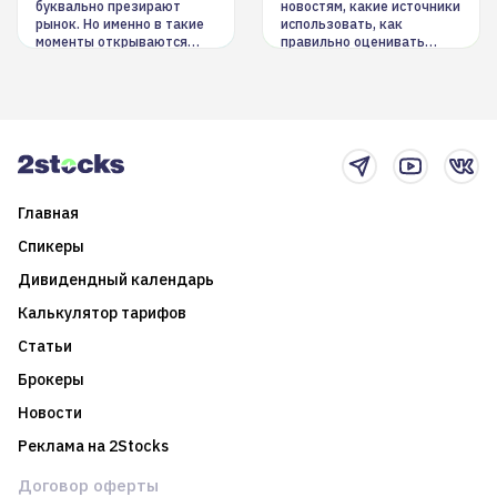
буквально презирают
новостям, какие источники
рынок. Но именно в такие
использовать, как
моменты открываются
правильно оценивать
долгосрочные
информацию. Также автор
возможности. Обсудим
покажет краткосрочные и
итоги года и стратегию на
среднесрочные
2025-й
торговые стратегии на
новостном потоке
Главная
Спикеры
Дивидендный календарь
Калькулятор тарифов
Статьи
Брокеры
Новости
Реклама на 2Stocks
Договор оферты