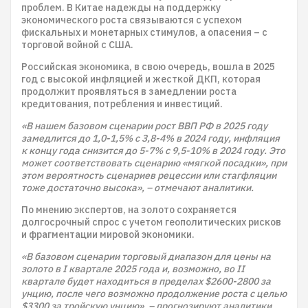
проблем. В Китае надежды на поддержку
экономического роста связываются с успехом
фискальных и монетарных стимулов, а опасения – с
торговой войной с США.
Российская экономика, в свою очередь, вошла в 2025
год с высокой инфляцией и жесткой ДКП, которая
продолжит проявляться в замедлении роста
кредитования, потребления и инвестиций.
«В нашем базовом сценарии рост ВВП РФ в 2025 году
замедлится до 1,0-1,5% с 3,8-4% в 2024 году, инфляция
к концу года снизится до 5-7% с 9,5-10% в 2024 году. Это
может соответствовать сценарию «мягкой посадки», при
этом вероятность сценариев рецессии или стагфляции
тоже достаточно высока», – отмечают аналитики.
По мнению экспертов, на золото сохраняется
долгосрочный спрос с учетом геополитических рисков
и фрагментации мировой экономики.
«В базовом сценарии торговый диапазон для цены на
золото в I квартале 2025 года и, возможно, во II
квартале будет находиться в пределах $2600-2800 за
унцию, после чего возможно продолжение роста с целью
$3300 за тройскую унцию», – прогнозируют аналитики