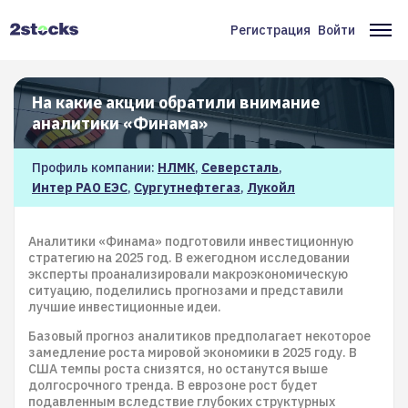
Перейти
к
Регистрация
Войти
Меню
Ос
основному
содержанию
учётной
на
записи
На какие акции обратили внимание
аналитики «Финама»
пользователя
Профиль компании:
НЛМК
,
Северсталь
,
Интер РАО ЕЭС
,
Сургутнефтегаз
,
Лукойл
Аналитики «Финама» подготовили инвестиционную
стратегию на 2025 год. В ежегодном исследовании
эксперты проанализировали макроэкономическую
ситуацию, поделились прогнозами и представили
лучшие инвестиционные идеи.
Базовый прогноз аналитиков предполагает некоторое
замедление роста мировой экономики в 2025 году. В
США темпы роста снизятся, но останутся выше
долгосрочного тренда. В еврозоне рост будет
подавленным вследствие глубоких структурных