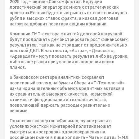
2025 год – акции «Совкомфлота». Ведущий
логистический оператор во многих стратегических
проектах России будет выигрывать от снижения курса
рубля и высоких ставок фрахта, а низкая долговая
нагрузка добавит позитива акциям компании.
Компании ТМТ-сектора с низкой долговой нагрузкой
будут продолжать демонстрировать рост финансовых
результатов, так как не страдают от продолжительно
жесткой ДКП. В частности, «Астра», «Диасофт»,
«Аренадата» могут показать результат либо на уровне,
либо выше рынка при условии выполнения своих
планов.
В банковском секторе аналитики сохраняют
позитивный взгляд на бумаги Сбера и «Т-Технологий»
из-за их значительных объемов кредитных активов и
их сравнительно высокого качества, невысокой
стоимости фондирования и технологичности,
позволяющей держать расходы сравнительно
низкими.
По мнению экспертов «Финама», лучше рынка в
условиях жесткой монетарной политики может
смотреться «островок» здравоохранения на
российском рынке в лице холдинга «Мать и дитя» («МД