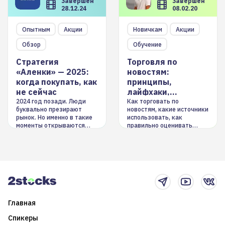
Завершен
Завершен
28.12.24
08.02.20
Опытным
Акции
Новичкам
Акции
Обзор
Обучение
Стратегия
Торговля по
«Аленки» — 2025:
новостям:
когда покупать, как
принципы,
не сейчас
лайфхаки,
инструменты
2024 год позади. Люди
Как торговать по
буквально презирают
новостям, какие источники
рынок. Но именно в такие
использовать, как
моменты открываются
правильно оценивать
долгосрочные
информацию. Также автор
возможности. Обсудим
покажет краткосрочные и
итоги года и стратегию на
среднесрочные
2025-й
торговые стратегии на
новостном потоке
Главная
Спикеры