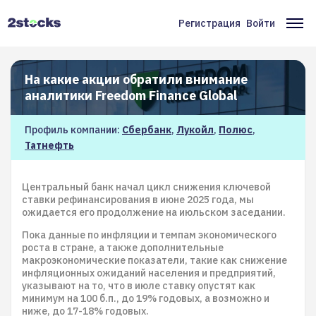
Перейти
к
Регистрация
Войти
Меню
Ос
основному
содержанию
учётной
на
записи
На какие акции обратили внимание
аналитики Freedom Finance Global
пользователя
Профиль компании:
Сбербанк
,
Лукойл
,
Полюс
,
Татнефть
Центральный банк начал цикл снижения ключевой
ставки рефинансирования в июне 2025 года, мы
ожидается его продолжение на июльском заседании.
Пока данные по инфляции и темпам экономического
роста в стране, а также дополнительные
макроэкономические показатели, такие как снижение
инфляционных ожиданий населения и предприятий,
указывают на то, что в июле ставку опустят как
минимум на 100 б.п., до 19% годовых, а возможно и
ниже, до 17-18% годовых.