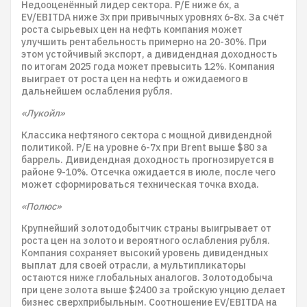
Недооценённый лидер сектора. P/E ниже 6x, а
EV/EBITDA ниже 3x при привычных уровнях 6-8x. За счёт
роста сырьевых цен на нефть компания может
улучшить рентабельность примерно на 20-30%. При
этом устойчивый экспорт, а дивидендная доходность
по итогам 2025 года может превысить 12%. Компания
выиграет от роста цен на нефть и ожидаемого в
дальнейшем ослабления рубля.
«Лукойл»
Классика нефтяного сектора с мощной дивидендной
политикой. P/E на уровне 6-7x при Brent выше $80 за
баррель. Дивидендная доходность прогнозируется в
районе 9-10%. Отсечка ожидается в июле, после чего
может сформироваться техническая точка входа.
«Полюс»
Крупнейший золотодобытчик страны выигрывает от
роста цен на золото и вероятного ослабления рубля.
Компания сохраняет высокий уровень дивидендных
выплат для своей отрасли, а мультипликаторы
остаются ниже глобальных аналогов. Золотодобыча
при цене золота выше $2400 за тройскую унцию делает
бизнес сверхприбыльным. Соотношение EV/EBITDA на