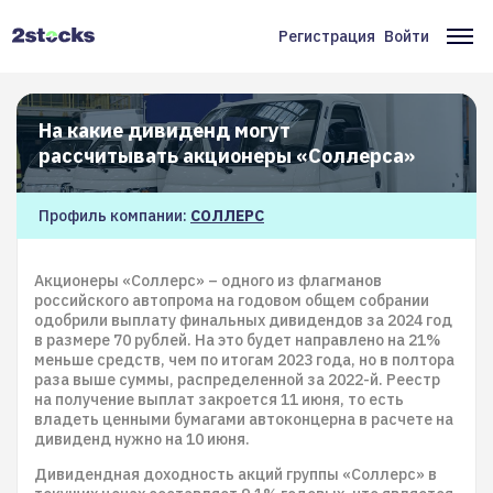
Перейти
к
Регистрация
Войти
Меню
Ос
основному
содержанию
учётной
на
записи
На какие дивиденд могут
пользователя
рассчитывать акционеры «Соллерса»
Профиль компании:
СОЛЛЕРС
Акционеры «Соллерс» – одного из флагманов
российского автопрома на годовом общем собрании
одобрили выплату финальных дивидендов за 2024 год
в размере 70 рублей. На это будет направлено на 21%
меньше средств, чем по итогам 2023 года, но в полтора
раза выше суммы, распределенной за 2022-й. Реестр
на получение выплат закроется 11 июня, то есть
владеть ценными бумагами автоконцерна в расчете на
дивиденд нужно на 10 июня.
Дивидендная доходность акций группы «Соллерс» в