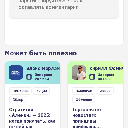
зарегистрируйтесь, чтобы
оставлять комментарии
Может быть полезно
Элвис
Марламов
Кирилл
Фомиче
Завершен
Завершен
28.12.24
08.02.20
Опытным
Акции
Новичкам
Акции
Обзор
Обучение
Стратегия
Торговля по
«Аленки» — 2025:
новостям:
когда покупать, как
принципы,
не сейчас
лайфхаки,