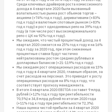
Среди ключевых драйверов роста комиссионного
дохода в 4 квартале 2020 были вызванный
волатильностью рынка рост объемов торгов –
акциями (+74% год к году), деривативами (+83%
год к году) и валютным спотовым рынком (+83%
год к году) и рост однодневных репо на 39% год к
году (в том числе рост высокомаржинального
репо с ЦК на 92% год к году).
Мы ожидаем, что чистый процентный доход за 4
квартал 2020 снизится на 25% год к году и на 16%
год к году за 2020 год, при этом сниженные
процентные ставки будут частично
нейтрализованы ростом средних рублевых и
долларовых балансов (+21-119% год к году).
Мы ожидаем рост операционных расходов на 15%
год к году в 4 квартале 2020, главным образом, за
счет расходов на персонал. Это приведет к росту
операционных расходов на 8% год к году, что
соответствует прогнозу менеджмента.
В итоге 4 квартала 2020 EBITDA составит 9 млрд
рублей (+12% год к году при рентабельности
70,5%) и 34,8 млрд рублей по итогам 2020 года
(+11% год к году при рентабельности 72,3%).
Наша оценка чистой прибыли за 4 квартал 2020