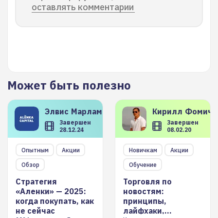
оставлять комментарии
Может быть полезно
Элвис
Марламов
Кирилл
Фомиче
Завершен
Завершен
28.12.24
08.02.20
Опытным
Акции
Новичкам
Акции
Обзор
Обучение
Стратегия
Торговля по
«Аленки» — 2025:
новостям:
когда покупать, как
принципы,
не сейчас
лайфхаки,