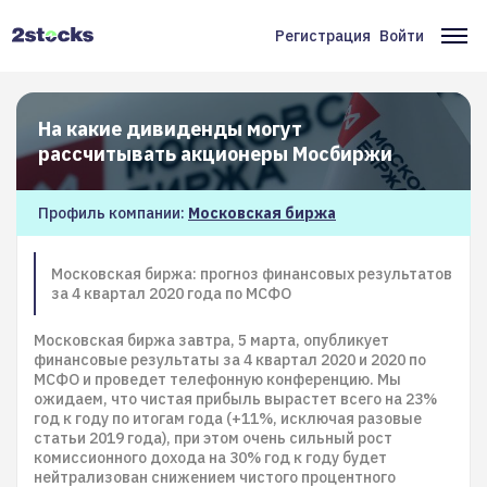
Перейти
к
Регистрация
Войти
Меню
Ос
основному
содержанию
учётной
на
записи
На какие дивиденды могут
пользователя
рассчитывать акционеры Мосбиржи
Профиль компании:
Московская биржа
Московская биржа: прогноз финансовых результатов
за 4 квартал 2020 года по МСФО
Московская биржа завтра, 5 марта, опубликует
финансовые результаты за 4 квартал 2020 и 2020 по
МСФО и проведет телефонную конференцию. Мы
ожидаем, что чистая прибыль вырастет всего на 23%
год к году по итогам года (+11%, исключая разовые
статьи 2019 года), при этом очень сильный рост
комиссионного дохода на 30% год к году будет
нейтрализован снижением чистого процентного