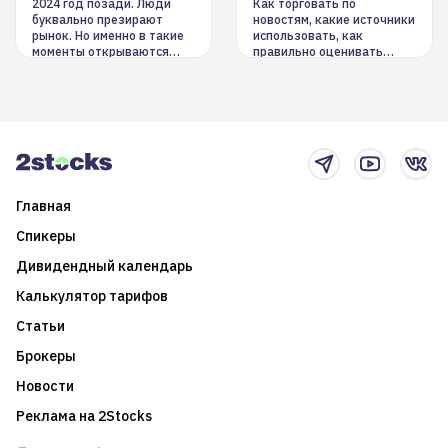
инструменты
2024 год позади. Люди
Как торговать по
буквально презирают
новостям, какие источники
рынок. Но именно в такие
использовать, как
моменты открываются
правильно оценивать
долгосрочные
информацию. Также автор
возможности. Обсудим
покажет краткосрочные и
итоги года и стратегию на
среднесрочные
2025-й
торговые стратегии на
новостном потоке
Главная
Спикеры
Дивидендный календарь
Калькулятор тарифов
Статьи
Брокеры
Новости
Реклама на 2Stocks