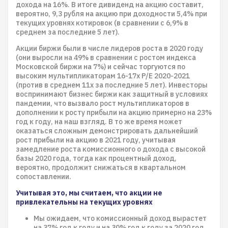
дохода на 16%. В итоге дивиденд на акцию составит,
вероятно, 9,3 рубля на акцию при доходности 5,4% при
текущих уровнях котировок (в сравнении с 6,9% в
среднем за последние 5 лет).
Акции биржи были в числе лидеров роста в 2020 году
(они выросли на 49% в сравнении с ростом индекса
Московской биржи на 7%) и сейчас торгуются по
высоким мультипликаторам 16-17x P/E 2020-2021
(против в среднем 11x за последние 5 лет). Инвесторы
воспринимают бизнес биржи как защитный в условиях
пандемии, что вызвало рост мультипликаторов в
дополнении к росту прибыли на акцию примерно на 23%
год к году, на наш взгляд. В то же время может
оказаться сложным демонстрировать дальнейший
рост прибыли на акцию в 2021 году, учитывая
замедление роста комиссионного о дохода с высокой
базы 2020 года, тогда как процентный доход,
вероятно, продолжит снижаться в квартальном
сопоставлении.
Учитывая это, мы считаем, что акции не
привлекательны на текущих уровнях
Мы ожидаем, что комиссионный доход вырастет
на 37% год к году и на 30% год к году за 2020 год.