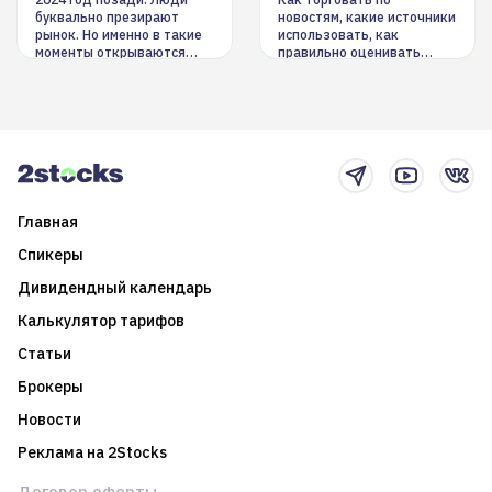
инструменты
буквально презирают
новостям, какие источники
рынок. Но именно в такие
использовать, как
моменты открываются
правильно оценивать
долгосрочные
информацию. Также автор
возможности. Обсудим
покажет краткосрочные и
итоги года и стратегию на
среднесрочные
2025-й
торговые стратегии на
новостном потоке
Главная
Спикеры
Дивидендный календарь
Калькулятор тарифов
Статьи
Брокеры
Новости
Реклама на 2Stocks
Договор оферты