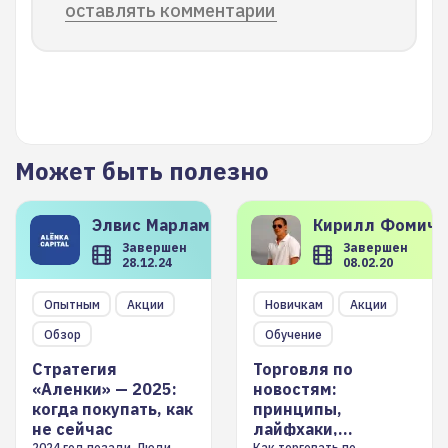
оставлять комментарии
Может быть полезно
Элвис
Марламов
Кирилл
Фомиче
Завершен
Завершен
28.12.24
08.02.20
Опытным
Акции
Новичкам
Акции
Обзор
Обучение
Стратегия
Торговля по
«Аленки» — 2025:
новостям:
когда покупать, как
принципы,
не сейчас
лайфхаки,
2024 год позади. Люди
Как торговать по