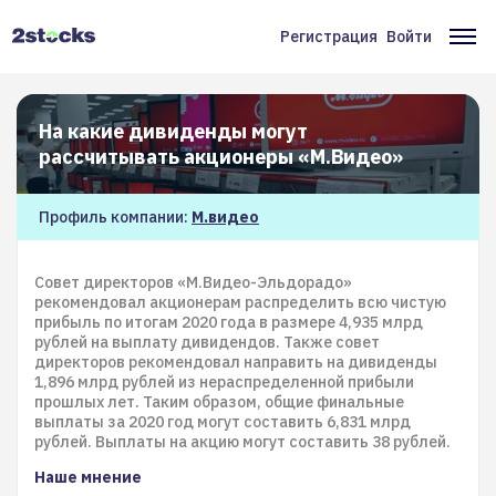
Перейти
к
Регистрация
Войти
Меню
Ос
основному
содержанию
учётной
на
записи
На какие дивиденды могут
пользователя
рассчитывать акционеры «М.Видео»
Профиль компании:
М.видео
Совет директоров «М.Видео-Эльдорадо»
рекомендовал акционерам распределить всю чистую
прибыль по итогам 2020 года в размере 4,935 млрд
рублей на выплату дивидендов. Также совет
директоров рекомендовал направить на дивиденды
1,896 млрд рублей из нераспределенной прибыли
прошлых лет. Таким образом, общие финальные
выплаты за 2020 год могут составить 6,831 млрд
рублей. Выплаты на акцию могут составить 38 рублей.
Наше мнение