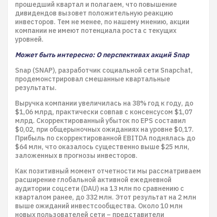
прошедший квартал и полагаем, что повышение
дивидендов вызовет положительную реакцию
инвесторов. Тем не менее, по нашему мнению, акции
компании не имеют потенциала роста с текущих
уровней.
Может быть интересно: О перспективах акций Snap
Snap (SNAP), разработчик социальной сети Snapchat,
продемонстрировал смешанные квартальные
результаты.
Выручка компании увеличилась на 38% год к году, до
$1,06 млрд, практически совпав с консенсусом $1,07
млрд. Скорректированный убыток по EPS составил
$0,02, при общерыночных ожиданиях на уровне $0,17.
Прибыль по скорректированной EBITDA поднялась до
$64 млн, что оказалось существенно выше $25 млн,
заложенных в прогнозы инвесторов.
Как позитивный момент отчетности мы рассматриваем
расширение глобальной активной ежедневной
аудитории соцсети (DAU) на 13 млн по сравнению с
кварталом ранее, до 332 млн. Этот результат на 2 млн
выше ожиданий инвестсообщества. Около 10 млн
новых пользователей сети – представители