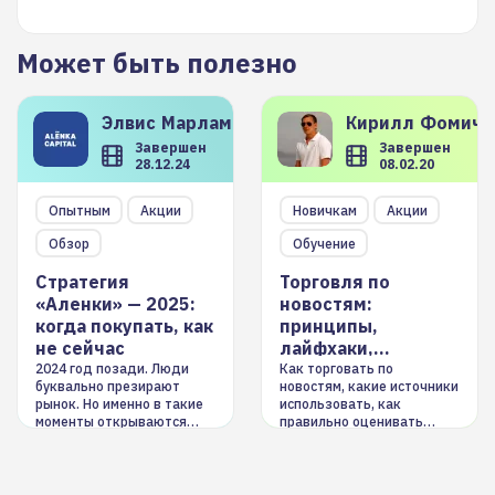
Может быть полезно
Элвис
Марламов
Кирилл
Фомиче
Завершен
Завершен
28.12.24
08.02.20
Опытным
Акции
Новичкам
Акции
Обзор
Обучение
Стратегия
Торговля по
«Аленки» — 2025:
новостям:
когда покупать, как
принципы,
не сейчас
лайфхаки,
инструменты
2024 год позади. Люди
Как торговать по
буквально презирают
новостям, какие источники
рынок. Но именно в такие
использовать, как
моменты открываются
правильно оценивать
долгосрочные
информацию. Также автор
возможности. Обсудим
покажет краткосрочные и
итоги года и стратегию на
среднесрочные
2025-й
торговые стратегии на