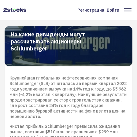
Перейти
к
Регистрация
Войти
Меню
Ос
основному
содержанию
учётной
на
записи
На какие дивиденды могут
рассчитывать акционеры
пользователя
Schlumberger
Крупнейшая глобальная нефтесервисная компания
Schlumberger (SLB) отчиталась за первый квартал 2022
года увеличением выручки на 14% год к году, до $5 962
млн (-4,2% квартал к кварталу). Наилучшие результаты
продемонстрировал сектор строительства скважин,
где рост составил 24% год к году благодаря
повышению буровой активности на фоне взлета цен на
черное золото.
Чистая прибыль Schlumberger превысила ожидания
рынка, составив $510 млн по сравнению с $299 млн