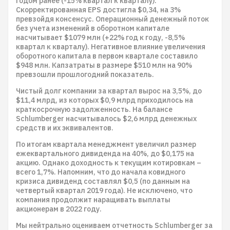
годом ранее (-15% квартал к кварталу).
Скорректированная EPS достигла $0,34, на 3%
превзойдя консенсус. Операционный денежный поток
без учета изменений в оборотном капитале
насчитывает $1079 млн (+22% год к году, -8,5%
квартал к кварталу). Негативное влияние увеличения
оборотного капитала в первом квартале составило
$948 млн. Капзатраты в размере $510 млн на 90%
превзошли прошлогодний показатель.
Чистый долг компании за квартал вырос на 3,5%, до
$11,4 млрд, из которых $0,9 млрд приходилось на
краткосрочную задолженность. На балансе
Schlumberger насчитывалось $2,6 млрд денежных
средств и их эквивалентов.
По итогам квартала менеджмент увеличил размер
ежеквартального дивиденда на 40%, до $0,175 на
акцию. Однако доходность к текущим котировкам –
всего 1,7%. Напомним, что до начала ковидного
кризиса дивиденд составлял $0,5 (по данным на
четвертый квартал 2019 года). Не исключено, что
компания продолжит наращивать выплаты
акционерам в 2022 году.
Мы нейтрально оцениваем отчетность Schlumberger за