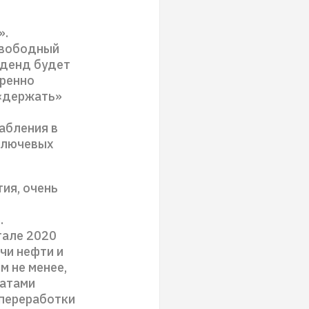
».
 Свободный
иденд будет
еренно
 «держать»
абления в
ключевых
тия, очень
.
тале 2020
чи нефти и
м не менее,
татами
 переработки