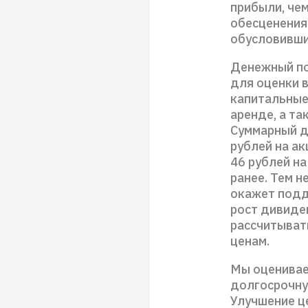
прибыли, чем
обесценения
обусловивши
Денежный по
для оценки 
капитальные
аренде, а та
Суммарный д
рублей на а
46 рублей на
ранее. Тем н
окажет подд
рост дивиде
рассчитыват
ценам.
Мы оценивае
долгосрочну
Улучшение ц