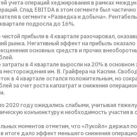
тей учета операций хеджирования в рамках между
ераций. Спад EBITDA в этом сегменте был частично
зателя в сегменте «Разведка и добыча». Рентабель
4 квартале подросла до 16%.
 чистой прибыли в 4 квартале разочаровал, оказавш
ий рынка. Негативный эффект на прибыль оказало
бесценения основных средств и прочих внеоборотн
блей.
затраты в 4 квартале выросли на 20% в основном 
а месторождения им. В. Грайфера на Каспии. Свобо
ток в 4 квартале остался положительным, но сокр
блей за счет роста капзатрат и снижения операцио
и.
по 2020 году ожидались слабыми, учитывая тяжел
ическую конъюнктуру и необходимость участия в 
льных моментов отметим, что «Лукойл» держал п
о в итоге дало эффект меньшего снижения операци