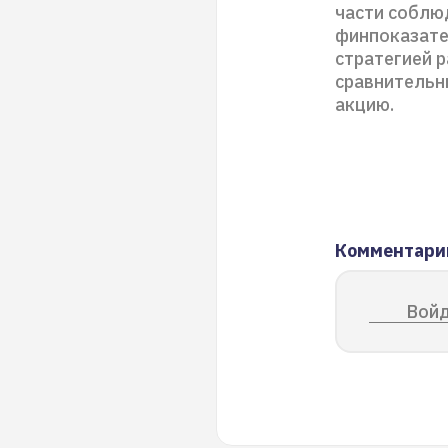
части соблю
финпоказате
стратегией р
сравнительн
акцию.
Комментари
Войд