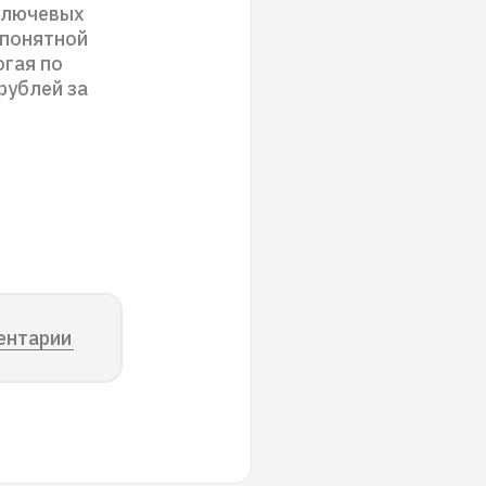
ключевых
 понятной
огая по
рублей за
ентарии