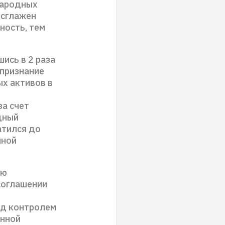
народных
 сглажен
ность, тем
ись в 2 раза
 признание
ых активов в
за счет
дный
атился до
нной
ую
соглашении
од контролем
онной