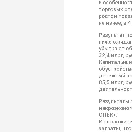
и особеннос
торговых оп
ростом пока
не менее, в 
Результат по
ниже ожидан
убытка от о
32,4 млрд ру
Капитальные 
обустройств
денежный по
85,5 млрд ру
деятельност
Результаты 
макроэконом
ОПЕК+.
Из положите
затраты, чт