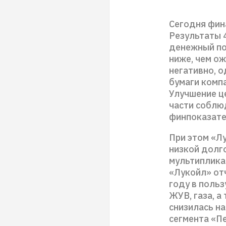
Сегодня фин
Результаты 
денежный по
ниже, чем о
негативно, 
бумаги комп
Улучшение ц
части соблю
финпоказате
При этом «Лу
низкой долг
мультиплика
«Лукойл» отч
году в поль
ЖУВ, газа, а
снизилась н
сегмента «П