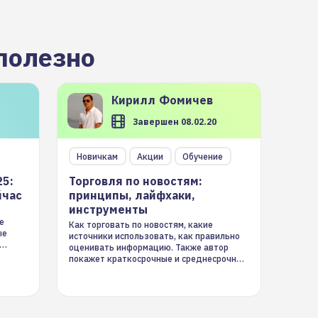
полезно
Кирилл
Фомичев
Завершен 08.02.20
Новичкам
Акции
Обучение
25:
Торговля по новостям:
йчас
принципы, лайфхаки,
инструменты
е
Как торговать по новостям, какие
ые
источники использовать, как правильно
оценивать информацию. Также автор
покажет краткосрочные и среднесрочные
торговые стратегии на новостном потоке