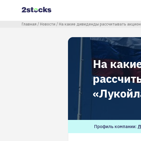
Перейти
к
основному
содержанию
Строка навигации
Главная
Новости
На какие дивиденды рассчитывать акцион
На каки
рассчит
«Лукойл
Профиль компании:
Л