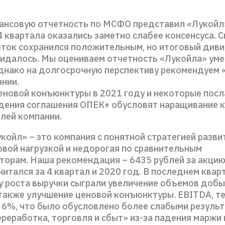
ансовую отчетность по МСФО представил «Лукойл
4 квартала оказались заметно слабее консенсуса.
ток сохранился положительным, но итоговый див
жидалось. Мы оцениваем отчетность «Лукойла» ум
однако на долгосрочную перспективу рекомендуем
ании.
еновой конъюнктуры в 2021 году и некоторые посл
дения соглашения ОПЕК+ обусловят наращивание 
лей компании.
койл» – это компания с понятной стратегией разви
овой нагрузкой и недорогая по сравнительным
торам. Наша рекомендация – 6435 рублей за акцию
итался за 4 квартал и 2020 год. В последнем квар
зу роста выручки сыграли увеличение объемов добы
 также улучшение ценовой конъюнктуры. EBITDA, те
а 6%, что было обусловлено более слабыми резуль
ереработка, торговля и сбыт» из-за падения маржи