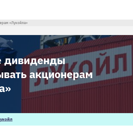
ерам «Лукойла»
е дивиденды
ывать акционерам
а»
укойл