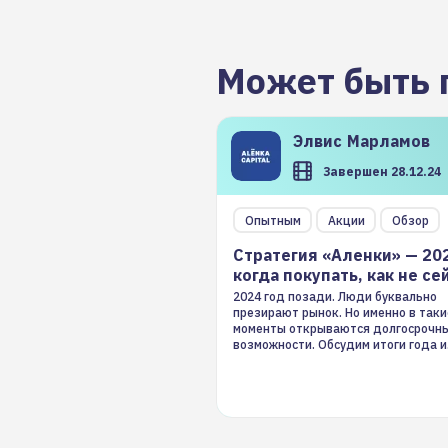
Может быть 
Элвис
Марламов
Завершен 28.12.24
Опытным
Акции
Обзор
Стратегия «Аленки» — 20
когда покупать, как не се
2024 год позади. Люди буквально
презирают рынок. Но именно в таки
моменты открываются долгосрочн
возможности. Обсудим итоги года и
стратегию на 2025-й