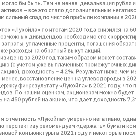
 могло бы быть. Тем не менее, девальвация рубля 
 активов – все это стало дополнительным негативо
м сильный спад по чистой прибыли компании в 202
ток «Лукойла» по итогам 2020 года снизился на 60
возможных дивидендов необходимо его скорректи
 затраты, уплаченные проценты, погашения обязат
кже расходы на обратный выкуп акций.
ивиденд за 2020 год таким образом может состав
кцию (с учетом уже выплаченных промежуточных д
 акцию), доходность – 4,2%. Результат ниже, чем 
е менее, восстановление цен на углеводороды в 20
ержку финрезультату «Лукойла» в 2021 году, что 
ндов. По нашим оценкам, акционерам можно будет
ь на 450 рублей на акцию, что дает доходность 7,
м отчетность «Лукойла» умеренно негативно, одна
ю перспективу рекомендуем «держать» бумаги ком
еновой конъюнктуры в 2021 году и некоторые посл