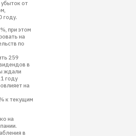
и убыток от
м,
0 году.
%, при этом
ровать на
ельств по
ить 259
ивидендов в
мы ждали
21 году
повлияет на
3% к текущим
ко на
пании.
абления в