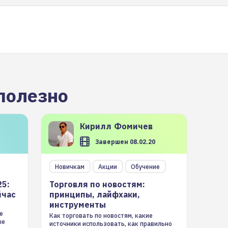
полезно
Кирилл
Фомичев
Завершен 08.02.20
Новичкам
Акции
Обучение
25:
Торговля по новостям:
йчас
принципы, лайфхаки,
инструменты
е
Как торговать по новостям, какие
ые
источники использовать, как правильно