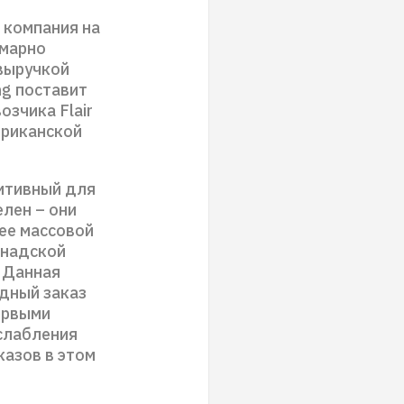
 компания на
ммарно
 выручкой
ng поставит
озчика Flair
ериканской
зитивный для
елен – они
ее массовой
анадской
. Данная
рдный заказ
ервыми
слабления
казов в этом