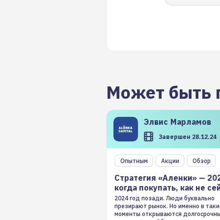
Может быть 
Элвис
Марламов
Завершен 28.12.24
Опытным
Акции
Обзор
Стратегия «Аленки» — 20
когда покупать, как не се
2024 год позади. Люди буквально
презирают рынок. Но именно в таки
моменты открываются долгосрочн