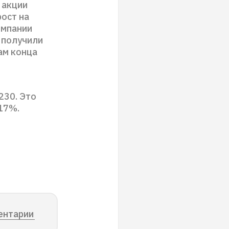
 акции
рост на
омпании
 получили
ам конца
230. Это
17%.
ентарии