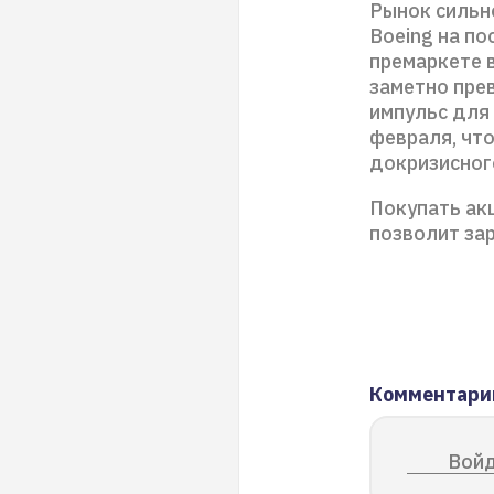
Рынок сильн
Boeing на по
премаркете 
заметно пре
импульс для
февраля, чт
докризисного
Покупать акц
позволит за
Комментари
Войд