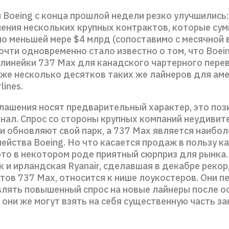
 Boeing с конца прошлой недели резко улучшились:
чения нескольких крупных контрактов, которые су
по меньшей мере $4 млрд (сопоставимо с месячной
очти одновременно стало известно о том, что Boei
линейки 737 Max для канадского чартерного перев
также несколько десятков таких же лайнеров для ам
lines.
глашения носят предварительный характер, это по
нал. Спрос со стороны крупных компаний неудивит
и обновляют свой парк, а 737 Max является наибол
ейства Boeing. Но что касается продаж в пользу к
es это в некотором роде приятный сюрприз для рынка
к и ирландская Ryanair, сделавшая в декабре реко
тов 737 Max, относится к нише лоукостеров. Они п
влять повышенный спрос на новые лайнеры после о
 они же могут взять на себя существенную часть за