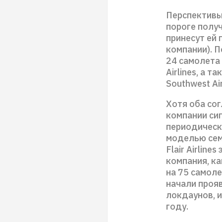
Перспективы
пороге полу
принесут ей 
компании). П
24 самолета 
Airlines, а 
Southwest Air
Хотя оба со
компании сиг
периодическ
моделью сем
Flair Airlin
компания, ка
на 75 самоле
начали проя
локдаунов, и
году.