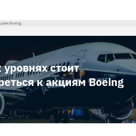
кциям Boeing
 уровнях стоит
реться к акциям Boeing