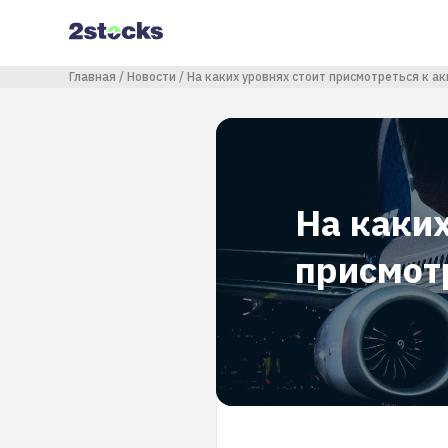
Перейти
к
основному
содержанию
Строка навигации
Главная
Новости
На каких уровнях стоит присмотреться к а
На каких
присмот