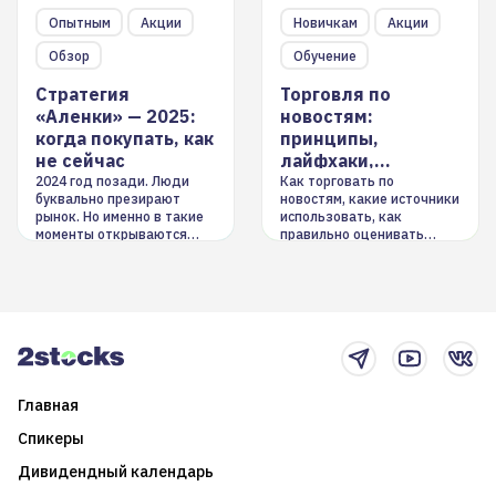
Опытным
Акции
Новичкам
Акции
Обзор
Обучение
Стратегия
Торговля по
«Аленки» — 2025:
новостям:
когда покупать, как
принципы,
не сейчас
лайфхаки,
инструменты
2024 год позади. Люди
Как торговать по
буквально презирают
новостям, какие источники
рынок. Но именно в такие
использовать, как
моменты открываются
правильно оценивать
долгосрочные
информацию. Также автор
возможности. Обсудим
покажет краткосрочные и
итоги года и стратегию на
среднесрочные
2025-й
торговые стратегии на
новостном потоке
Главная
Спикеры
Дивидендный календарь