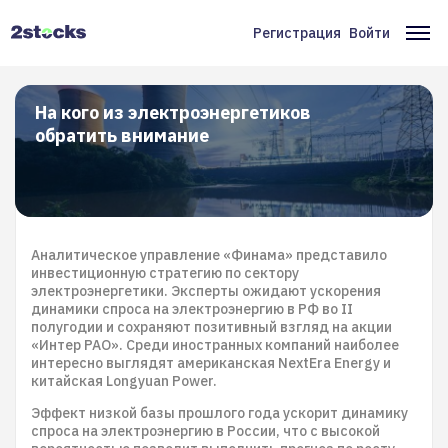
Перейти
к
Регистрация
Войти
Меню
Ос
основному
содержанию
учётной
на
записи
На кого из электроэнергетиков
обратить внимание
пользователя
Аналитическое управление «Финама» представило
инвестиционную стратегию по сектору
электроэнергетики. Эксперты ожидают ускорения
динамики спроса на электроэнергию в РФ во II
полугодии и сохраняют позитивный взгляд на акции
«Интер РАО». Среди иностранных компаний наиболее
интересно выглядят американская NextEra Energy и
китайская Longyuan Power.
Эффект низкой базы прошлого года ускорит динамику
спроса на электроэнергию в России, что с высокой