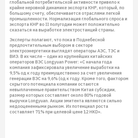
глобальной потребительской активности привело к
крайне неровной динамике экспорта КНР, который, по
большому счету, обеспечивается отраслями легкой
промышленности. Нормализация глобального спроса и
экспорта КНР во II полугодии может положительно
сказаться на выработке электростанций страны.
Эксперты полагают, что пока в Поднебесной
предпочтительным выбором в секторе
электроэнергетики выглядят операторы АЭС, ТЭС и
ВИЭ. В их числе – один из крупнейших китайских
операторов ВЭС Longyuan Power: «С начала года
компания зафиксировала увеличение выработки на
9,5% од к году преимущественно за счет увеличения
генерации ВЭС на 9,6% (од к году. Кроме того, фактором
скрытого потенциала компании остаются
невыплаченные правительством Китая субсидии,
размер которых составляет около 80% годовой
выручки Longyuan. Акции эмитента являются сильно
недооцененными рынком. Их потенциал роста
составляет 71% при целевой цене 12 HKD».