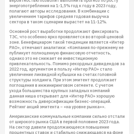
вероятностью позволит выполнить прогноз по росту
энергопотребления на 1-1,5% год к году в 2023 году,
полагают авторы исследования. В комбинации с
увеличением тарифов средняя годовая выручка
сектора в таком сценарии вырастет на 11-12%.
Основной рост выработки продолжают фиксировать
ТЭС, что особенно ярко проявляется во второй ценовой
зоне. Бенефициаром такой тенденции является «Интер
РАО», отмечают аналитики: «Компания по-прежнему не
публикует полноценную финансовую отчетность,
однако это не снижает ее инвестиционную
привлекательность. Помимо рекордных дивидендов за
2022 год, аргументом в пользу «Интер РАО» стало
увеличение ликвидной кубышки на счетах головной
структуры холдинга. При этом эмитент продолжает
поглощения в инжиниринговом сегменте. С учетом
ухода большинства крупных западных компаний
данная ниша открывает для «Интер РАО» хорошую
возможность диверсификации бизнес-операций.
Рейтинг акций эмитента – «на уровне рынка»».
Американские коммунальные компании сильно отстали
от широкого рынка США в первой половине 2023 года.
На сектор давили продолжающееся повышение
процентных ставок и стабильно снижающаяся на фоне