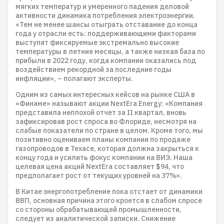
мягких температур и умеренного падения деловой
активности динамика потребления электроэнергии.
«Тем не менее шансы отыграть отставание до конца
года у отрасли есть: поддерживающими факторами
выступят фиксируемые экстремально высокие
температуры в летние месяцы, а также низкая база по
прибыли в 2022 году, когда компании оказались под
воздействием рекордной за последние годы
инфляции», – полагают эксперты.
Одним из самых интересных кейсов на рынке США в
«Финаме» называют акции NextEra Energy: «Компания
представила неплохой отчет за II квартал, вновь
зафиксировав рост спроса во Флориде, несмотря на
слабые показатели по стране в целом. Кроме того, мы
позитивно оцениваем планы компании по продаже
газопроводов в Техасе, которая должна закрыться к
концу года и усилить фокус компании на ВИЭ. Наша
целевая цена акций NextEra составляет $94, что
предполагает рост от текущих уровней на 37%».
В Китае энергопотребление пока отстает от динамики
ВВП, основная причина этого кроется в слабом спросе
со стороны обрабатывающей промышленности,
следует из аналитической записки. Снижение