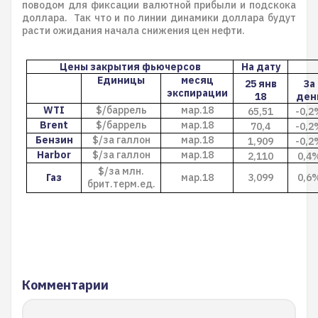
поводом для фиксации валютной прибыли и подскока
доллара. Так что и по линии динамики доллара будут
расти ожидания начала снижения цен нефти.
Цены закрытия фьючерсов
На дату
Единицы
месяц
25 янв
За
экспирации
18
ден
WTI
$/баррель
мар.18
65,51
-0,2
Brent
$/баррель
мар.18
70,4
-0,2
Бензин
$/за галлон
мар.18
1,909
-0,2
Harbor
$/за галлон
мар.18
2,110
0,4
$/за млн.
Газ
мар.18
3,099
0,6
брит.терм.ед.
Комментарии