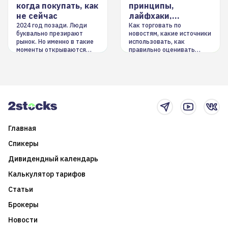
когда покупать, как
принципы,
не сейчас
лайфхаки,
инструменты
2024 год позади. Люди
Как торговать по
буквально презирают
новостям, какие источники
рынок. Но именно в такие
использовать, как
моменты открываются
правильно оценивать
долгосрочные
информацию. Также автор
возможности. Обсудим
покажет краткосрочные и
итоги года и стратегию на
среднесрочные
2025-й
торговые стратегии на
новостном потоке
Главная
Спикеры
Дивидендный календарь
Калькулятор тарифов
Статьи
Брокеры
Новости