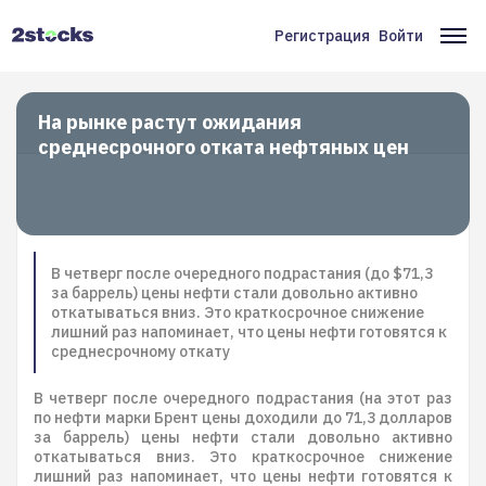
Перейти
к
Регистрация
Войти
Меню
Ос
основному
содержанию
учётной
на
записи
На рынке растут ожидания
среднесрочного отката нефтяных цен
пользователя
В четверг после очередного подрастания (до $71,3
за баррель) цены нефти стали довольно активно
откатываться вниз. Это краткосрочное снижение
лишний раз напоминает, что цены нефти готовятся к
среднесрочному откату
В четверг после очередного подрастания (на этот раз
по нефти марки Брент цены доходили до 71,3 долларов
за баррель) цены нефти стали довольно активно
откатываться вниз. Это краткосрочное снижение
лишний раз напоминает, что цены нефти готовятся к