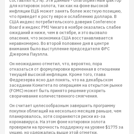
составлял 4,5%). Эти данные - благоприятный фактор
для котировок золота, так как на фоне высокой
инфляции ЕЦБ может занять более жесткую позицию,
что приведет к росту евро и ослаблению доллара. В
США индекс потребительского доверия Conference
Board и индекс PMI Чикаго в ноябре оказались слабее
ожиданий и ниже, чем в октябре, и это вызвало
опасения, что экономика США восстанавливается
неравномерно. Во второй половине дня в центре
внимания было выступление председателя ФРС
Джерома Пауэлла.
Он неожиданно отметил, что, вероятно, пора
отказаться от формулировки временная в отношении
текущей высокой инфляции. Кроме того, глава
Федрезерва ясно дал понять, что на декабрьском
заседании Комитета по операциям на открытом рынке
(FOMC) может быть принято решение ускорить
сворачивание количественного смягчения.
Он считает целесообразным завершить программу
покупки облигаций на несколько месяцев раньше, чем
планировалось, хотя сохраняются риски из-за
коронавируса. На этом фоне котировки золота
проверили на прочность поддержку на уровне $1775 за
унцию, но удержались выше этой отметки.