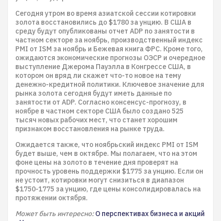
Сегодня утром во время азиатской сессии котировки
золота восстановились до $1780 за унцию. В США в
среду будут опубликованы отчет ADP по занятости в
частном секторе за ноябрь, производственный индекс
PMI от ISM за ноябрь и Бежевая книга ФРС. Кроме того,
ожидаются экономические прогнозы ОЭСР и очередное
выступление Джерома Пауэлла в Конгрессе США, в
котором он вряд ли скажет что-то новое на тему
денежно-кредитной политики. Ключевое значение для
рынка золота сегодня будут иметь данные по
занятости от ADP. Согласно консенсус-прогнозу, в
ноябре в частном секторе США было создано 525
тысяч новых рабочих мест, что станет хорошим
признаком восстановления на рынке труда.
Ожидается также, что ноябрьский индекс PMI от ISM
будет выше, чем в октябре. Мы полагаем, что на этом
фоне цены на золото в течение дня проверят на
прочность уровень поддержки $1775 за унцию. Если он
не устоит, котировки могут снизиться в диапазон
$1750-1775 за унцию, где цены консолидировалась на
протяжении октября.
Может быть интересно:
О перспективах бизнеса и акций