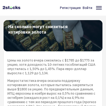
Перейти
к
Регистрация
Войти
Меню
Ос
основному
содержанию
учётной
на
записи
На сколько могут снизиться
котировки золота
пользователя
Цены на золото вчера снизились с $1785 до $1775 за
унцию, хотя доходность 10-летних гособлигаций США
опустилась с 1,50% до 1,45%. Пара евро-доллар
выросла с 1,129 до 1,134.
Макростатистика вчера оказала поддержку
котировкам золота, которые пытались закрепиться
выше $1800 за унцию. По предварительным данным,
ИПЦ еврозоны в ноябре вырос на 0,5% по сравнению с
октябрем (ожидался рост на 0,1%) и на 4,9% по
сравнению с тем же периодом прошлого года (прогноз