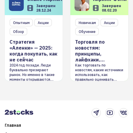
Завершен
Завершен
28.12.24
08.02.20
Опытным
Акции
Новичкам
Акции
Обзор
Обучение
Стратегия
Торговля по
«Аленки» — 2025:
новостям:
когда покупать, как
принципы,
не сейчас
лайфхаки,
инструменты
2024 год позади. Люди
Как торговать по
буквально презирают
новостям, какие источники
рынок. Но именно в такие
использовать, как
моменты открываются
правильно оценивать
долгосрочные
информацию. Также автор
возможности. Обсудим
покажет краткосрочные и
итоги года и стратегию на
среднесрочные
2025-й
торговые стратегии на
новостном потоке
Главная