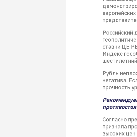
демонстриро
европейских 
представите
Российский 
геополитиче
ставки ЦБ РБ
Индекс госо
шестилетний
Рубль непло
негатива. Ес
прочность ур
Рекомендуем
противостоя
Согласно пр
признала пр
высоких цен 