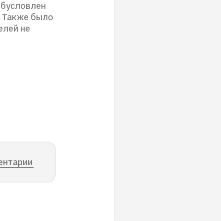
 обусловлен
. Также было
елей не
ентарии