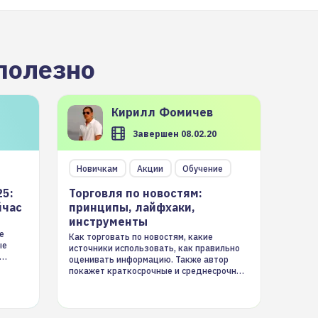
полезно
Кирилл
Фомичев
Завершен 08.02.20
Новичкам
Акции
Обучение
25:
Торговля по новостям:
йчас
принципы, лайфхаки,
инструменты
е
Как торговать по новостям, какие
ые
источники использовать, как правильно
оценивать информацию. Также автор
покажет краткосрочные и среднесрочные
торговые стратегии на новостном потоке