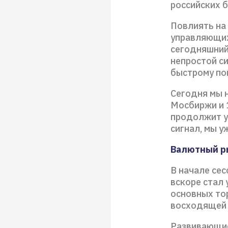
российских б
Повлиять на
управляющих
сегодняшний
непростой си
быстрому по
Сегодня мы 
Мосбиржи и 1
продолжит у
сигнал, мы у
Валютный р
В начале сес
вскоре стал 
основных тор
восходящей 
Развивающие