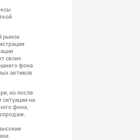
ексы
ткой
й рынок
нистрации
лации
ют своих
нешнего фона
вых активов
и, но после
 ситуации на
ного фона,
аспродаж.
 высокие
вки