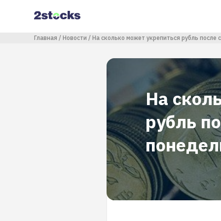
Перейти
к
основному
содержанию
Строка навигации
Главная
Новости
На сколько может укрепиться рубль после 
На скол
рубль п
понедел