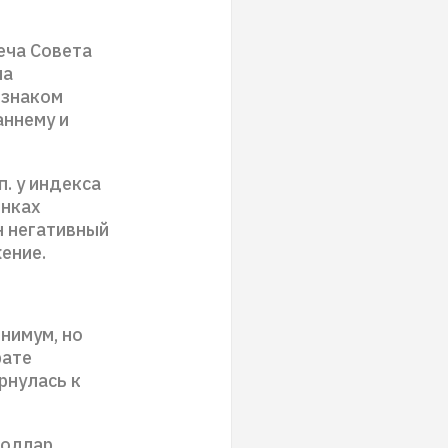
еча Совета
на
изнаком
аннему и
. у индекса
ынках
н негативный
жение.
нимум, но
рате
рнулась к
доллар