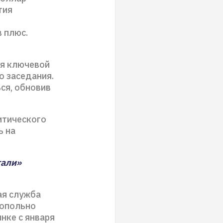
тия
 плюс.
ия ключевой
о заседания.
ся, обновив
итического
ь на
тали»
ая служба
нопольно
нке с января