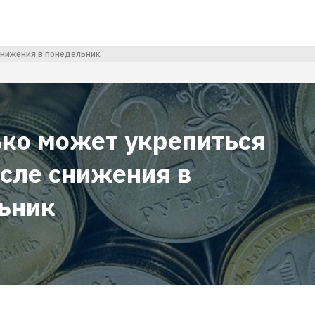
снижения в понедельник
ько может укрепиться
осле снижения в
ьник