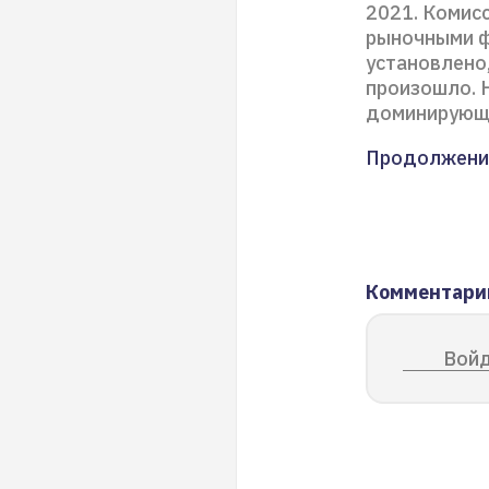
2021. Комисс
рыночными ф
установлено,
произошло. 
доминирующи
Продолжени
Комментари
Войд