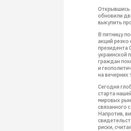
Открывшись 
обновили дв
выкупить пр
В пятницу по
акций резко 
президента 
украинской 
граждан пок
и геополити
на вечерних 
Сегодня гло
старта нашей
мировых рын
связанного с
Напротив, в
свидетельств
риски, счита