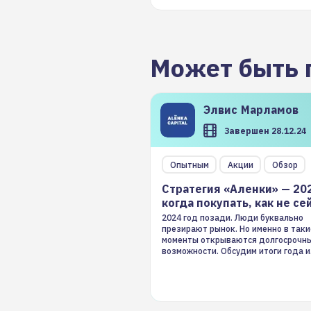
Может быть 
Элвис
Марламов
Завершен 28.12.24
Опытным
Акции
Обзор
Стратегия «Аленки» — 20
когда покупать, как не се
2024 год позади. Люди буквально
презирают рынок. Но именно в таки
моменты открываются долгосрочн
возможности. Обсудим итоги года и
стратегию на 2025-й