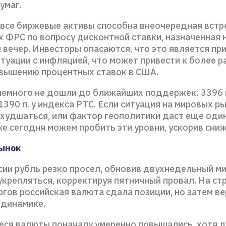
умаг.
 все биржевые активы способна внеочередная встр
 ФРС по вопросу дисконтной ставки, назначенная 
 вечер. Инвесторы опасаются, что это является пр
туации с инфляцией, что может привести к более р
вышению процентных ставок в США.
немного не дошли до ближайших поддержек: 3396 п
390 п. у индекса РТС. Если ситуация на мировых р
худшаться, или фактор геополитики даст еще оди
же сегодня можем пробить эти уровни, ускорив сни
ынок
сии рубль резко просел, обновив двухнедельный ми
укрепляться, корректируя пятничный провал. На ст
гов российская валюта сдала позиции, но затем ве
динамике.
ся валюты поначалу умеренно повышались, хотя 