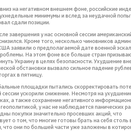
вниз на негативном внешнем фоне, российские инд
ухнедельные минимумы и вслед за неудачной попы
овал сдали позиции.
сле завершения у нас основной сессии американски
снизился. Кроме того, несколько чиновников адми
США заявили о предполагаемой дате военной эска
проблемы. На этом фоне все больше стран призыва
инуть Украину в целях безопасности. Ухудшение в
ческой обстановки вызвало сильное падение рубле
торгах в пятницу.
бальные площадки пытались скорректировать потер
 сессии ускорили снижение. Несмотря на ухудшение
ках, а также сохранение негативного информацион
 геополитикой, у нас не наблюдается панических р
идны покупки значительно просевших акций, что
ует о том, что многие готовы брать на себя столь
я, что они по большей части уже заложены в котиро