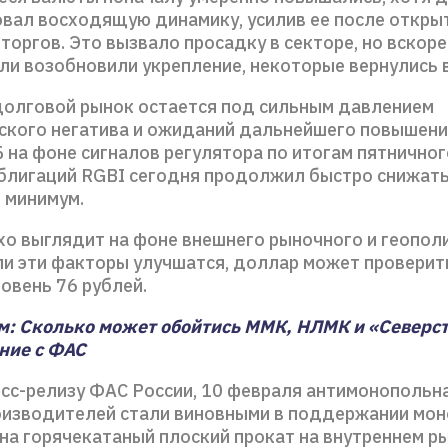
вал восходящую динамику, усилив ее после откры
торгов. Это вызвало просадку в секторе, но вскоре
ли возобновили укрепление, некоторые вернулись в
долговой рынок остается под сильным давлением
ского негатива и ожиданий дальнейшего повышен
 на фоне сигналов регулятора по итогам пятничног
блигаций RGBI сегодня продолжил быстро снижать
 минимум.
хо выглядит на фоне внешнего рыночного и геопол
ли эти факторы улучшатся, доллар может проверит
овень 76 рублей.
: Сколько может обойтись ММК, НЛМК и «Северс
ние с ФАС
есс-релизу ФАС России, 10 февраля антимонопольн
оизводителей стали виновными в поддержании мо
на горячекатаный плоский прокат на внутреннем ры