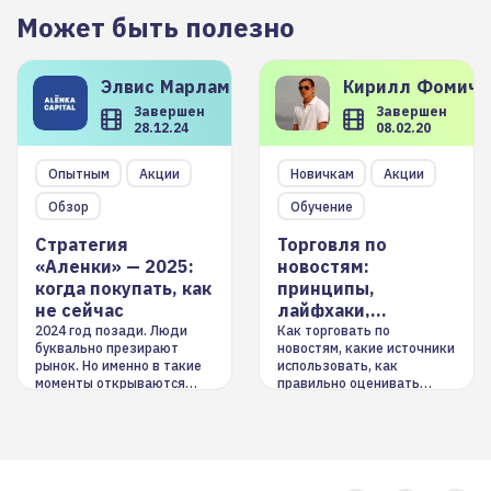
Может быть полезно
Элвис
Марламов
Кирилл
Фомиче
Завершен
Завершен
28.12.24
08.02.20
Опытным
Акции
Новичкам
Акции
Обзор
Обучение
Стратегия
Торговля по
«Аленки» — 2025:
новостям:
когда покупать, как
принципы,
не сейчас
лайфхаки,
инструменты
2024 год позади. Люди
Как торговать по
буквально презирают
новостям, какие источники
рынок. Но именно в такие
использовать, как
моменты открываются
правильно оценивать
долгосрочные
информацию. Также автор
возможности. Обсудим
покажет краткосрочные и
итоги года и стратегию на
среднесрочные
2025-й
торговые стратегии на
новостном потоке