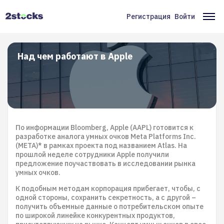
Перейти
к
Регистрация
Войти
Меню
Ос
основному
содержанию
учётной
на
записи
Над чем работают в Apple
пользователя
По информации Bloomberg, Apple (AAPL) готовится к
разработке аналога умных очков Meta Platforms Inc.
(META)* в рамках проекта под названием Atlas. На
прошлой неделе сотрудники Apple получили
предложение поучаствовать в исследовании рынка
умных очков.
К подобным методам корпорация прибегает, чтобы, с
одной стороны, сохранить секретность, а с другой –
получить объемные данные о потребительском опыте
по широкой линейке конкурентных продуктов,