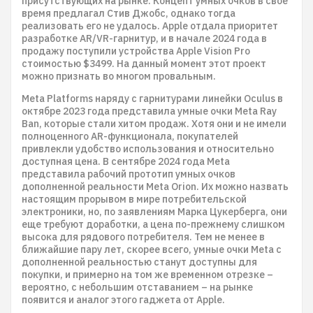
присутствующих на рынке. Концепт умных очков в свое
время предлагал Стив Джобс, однако тогда
реализовать его не удалось. Apple отдала приоритет
разработке AR/VR-гарнитур, и в начале 2024 года в
продажу поступили устройства Apple Vision Pro
стоимостью $3499. На данный момент этот проект
можно признать во многом провальным.
Meta Platforms наряду с гарнитурами линейки Oculus в
октябре 2023 года представила умные очки Meta Ray
Ban, которые стали хитом продаж. Хотя они и не имели
полноценного AR-функционала, покупателей
привлекли удобство использования и относительно
доступная цена. В сентябре 2024 года Meta
представила рабочий прототип умных очков
дополненной реальности Meta Orion. Их можно назвать
настоящим прорывом в мире потребительской
электроники, но, по заявлениям Марка Цукерберга, они
еще требуют доработки, а цена по-прежнему слишком
высока для рядового потребителя. Тем не менее в
ближайшие пару лет, скорее всего, умные очки Meta с
дополненной реальностью станут доступны для
покупки, и примерно на том же временном отрезке –
вероятно, с небольшим отставанием – на рынке
появится и аналог этого гаджета от Apple.