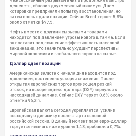
межсессионным разрывом вниз и продолжила быстро
дешеветь, обновив двухмесячный минимум. Днем
котировки предприняли попытку восстановления, но
затем вновь сдали позиции. Сейчас Brent теряет 5,8%
около отметки $77,5.
Нефть вместе с другими сырьевыми товарами
находится под давлением угрозы нового штамма. Если
он поставит под сомнение эффективность массовой
вакцинации, это значительно ухудшит перспективы
мировой экономики и глобального спроса на сырье.
Доллар сдает позиции
Американская валюта с начала дня находится под
давлением, постепенно ускоряя снижение. После
открытия европейских торгов произошел резкий
отскок, но вскоре индекс доллара (DXY) вернулся к
нисходящей динамике. Сейчас DXY теряет 0,6% около
отметки 96,3 п.
Европейская валюта сегодня укрепляется, усилив
восходящую динамику после старта основной
российской сессии. В данный момент пара евро-доллар
торгуется немного ниже уровня 1,13, прибавляя 0,7%.