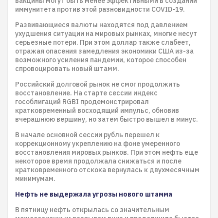
вакцины могут быть менее эффективными в создании
иммунитета против этой разновидности COVID-19.
Развивающиеся валюты находятся под давлением
ухудшения ситуации на мировых рынках, многие несут
серьезные потери. При этом доллар также слабеет,
отражая опасения замедления экономики США из-за
возможного усиления пандемии, которое способен
спровоцировать новый штамм.
Российский долговой рынок не смог продолжить
восстановление. На старте сессии индекс
гособлигаций RGBI продемонстрировал
кратковременный восходящий импульс, обновив
вчерашнюю вершину, но затем быстро вышел в минус.
В начале основной сессии рубль перешел к
коррекционному укреплению на фоне умеренного
восстановления мировых рынков. При этом нефть еще
некоторое время продолжала снижаться и после
кратковременного отскока вернулась к двухмесячным
минимумам.
Нефть не выдержала угрозы нового штамма
В пятницу нефть открылась со значительным