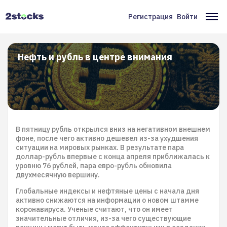
Перейти
к
Регистрация
Войти
Меню
Ос
основному
содержанию
учётной
на
записи
Нефть и рубль в центре внимания
пользователя
В пятницу рубль открылся вниз на негативном внешнем
фоне, после чего активно дешевел из-за ухудшения
ситуации на мировых рынках. В результате пара
доллар-рубль впервые с конца апреля приближалась к
уровню 76 рублей, пара евро-рубль обновила
двухмесячную вершину.
Глобальные индексы и нефтяные цены с начала дня
активно снижаются на информации о новом штамме
коронавируса. Ученые считают, что он имеет
значительные отличия, из-за чего существующие