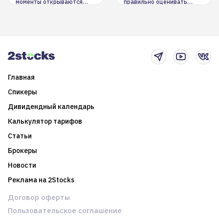
моменты открываются
правильно оценивать
долгосрочные
информацию. Также автор
возможности. Обсудим
покажет краткосрочные и
итоги года и стратегию на
среднесрочные
2025-й
торговые стратегии на
новостном потоке
Главная
Спикеры
Дивидендный календарь
Калькулятор тарифов
Статьи
Брокеры
Новости
Реклама на 2Stocks
Договор оферты
Пользовательское соглашение