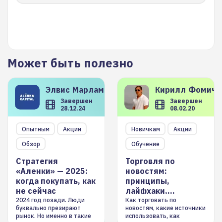
Может быть полезно
Элвис
Марламов
Кирилл
Фомиче
Завершен
Завершен
28.12.24
08.02.20
Опытным
Акции
Новичкам
Акции
Обзор
Обучение
Стратегия
Торговля по
«Аленки» — 2025:
новостям:
когда покупать, как
принципы,
не сейчас
лайфхаки,
инструменты
2024 год позади. Люди
Как торговать по
буквально презирают
новостям, какие источники
рынок. Но именно в такие
использовать, как