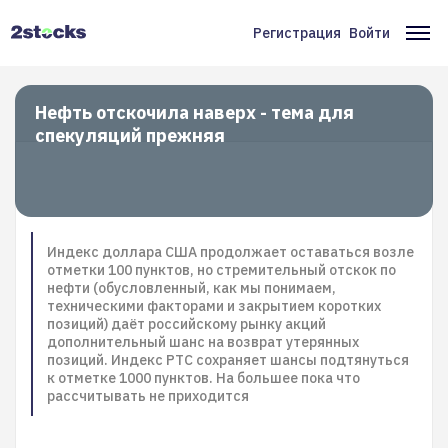
Перейти
к
Регистрация
Войти
Меню
Ос
основному
содержанию
учётной
на
записи
Нефть отскочила наверх - тема для
спекуляций прежняя
пользователя
Индекс доллара США продолжает оставаться возле
отметки 100 пунктов, но стремительный отскок по
нефти (обусловленный, как мы понимаем,
техническими факторами и закрытием коротких
позиций) даёт российскому рынку акций
дополнительный шанс на возврат утерянных
позиций. Индекс РТС сохраняет шансы подтянуться
к отметке 1000 пунктов. На большее пока что
рассчитывать не приходится