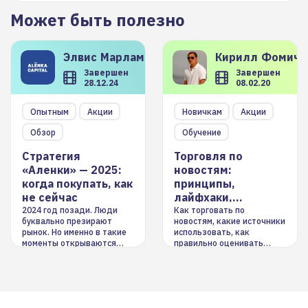
Может быть полезно
Элвис
Марламов
Кирилл
Фомиче
Завершен
Завершен
28.12.24
08.02.20
Опытным
Акции
Новичкам
Акции
Обзор
Обучение
Стратегия
Торговля по
«Аленки» — 2025:
новостям:
когда покупать, как
принципы,
не сейчас
лайфхаки,
инструменты
2024 год позади. Люди
Как торговать по
буквально презирают
новостям, какие источники
рынок. Но именно в такие
использовать, как
моменты открываются
правильно оценивать
долгосрочные
информацию. Также автор
возможности. Обсудим
покажет краткосрочные и
итоги года и стратегию на
среднесрочные
2025-й
торговые стратегии на
новостном потоке