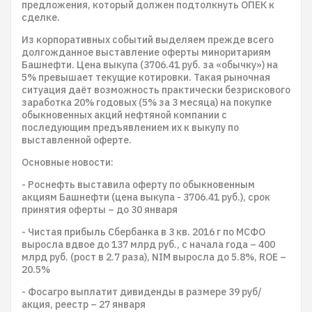
предложения, который должен подтолкнуть ОПЕК к
сделке.
Из корпоративных событий выделяем прежде всего
долгожданное выставление оферты миноритариям
Башнефти. Цена выкупа (3706.41 руб. за «обычку») на
5% превышает текущие котировки. Такая рыночная
ситуация даёт возможность практически безрискового
заработка 20% годовых (5% за 3 месяца) на покупке
обыкновенных акций нефтяной компании с
последующим предъявлением их к выкупу по
выставленной оферте.
Основные новости:
- Роснефть выставила оферту по обыкновенным
акциям Башнефти (цена выкупа - 3706.41 руб.), срок
принятия оферты – до 30 января
- Чистая прибыль Сбербанка в 3 кв. 2016 г по МСФО
выросла вдвое до 137 млрд руб., с начала года – 400
млрд руб. (рост в 2.7 раза), NIM выросла до 5.8%, ROE –
20.5%
- Фосагро выплатит дивиденды в размере 39 руб/
акция, реестр – 27 января