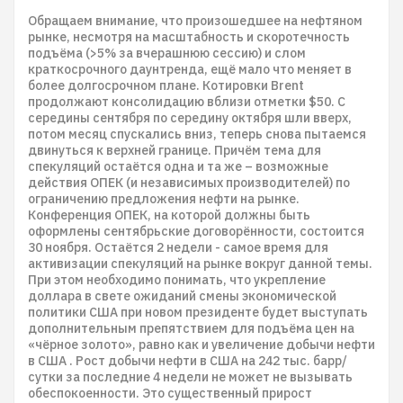
Обращаем внимание, что произошедшее на нефтяном
рынке, несмотря на масштабность и скоротечность
подъёма (>5% за вчерашнюю сессию) и слом
краткосрочного даунтренда, ещё мало что меняет в
более долгосрочном плане. Котировки Brent
продолжают консолидацию вблизи отметки $50. С
середины сентября по середину октября шли вверх,
потом месяц спускались вниз, теперь снова пытаемся
двинуться к верхней границе. Причём тема для
спекуляций остаётся одна и та же – возможные
действия ОПЕК (и независимых производителей) по
ограничению предложения нефти на рынке.
Конференция ОПЕК, на которой должны быть
оформлены сентябрьские договорённости, состоится
30 ноября. Остаётся 2 недели - самое время для
активизации спекуляций на рынке вокруг данной темы.
При этом необходимо понимать, что укрепление
доллара в свете ожиданий смены экономической
политики США при новом президенте будет выступать
дополнительным препятствием для подъёма цен на
«чёрное золото», равно как и увеличение добычи нефти
в США . Рост добычи нефти в США на 242 тыс. барр/
сутки за последние 4 недели не может не вызывать
обеспокоенности. Это существенный прирост