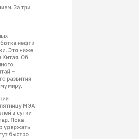
ием. За три
ных
аботка нефти
ки. Это ниже
 Китая. Об
нного
итай –
го развития
му миру.
нии
 пятницу МЭА
елей в сутки
лар. Пока
но удержать
огут быстро