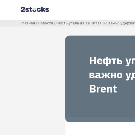
Перейти
к
основному
содержанию
Строка навигации
Главная
Новости
Нефть упала из-за Китая, но важно удержат
Нефть уп
важно у
Brent