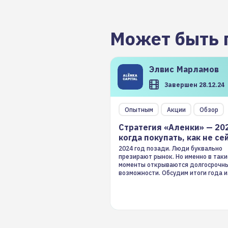
Может быть 
Элвис
Марламов
Завершен 28.12.24
Опытным
Акции
Обзор
Стратегия «Аленки» — 20
когда покупать, как не се
2024 год позади. Люди буквально
презирают рынок. Но именно в таки
моменты открываются долгосрочн
возможности. Обсудим итоги года и
стратегию на 2025-й