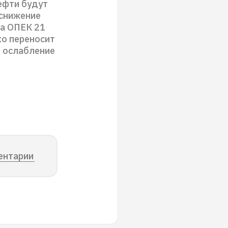
нефти будут
 снижение
та ОПЕК 21
ко переносит
, ослабление
ентарии