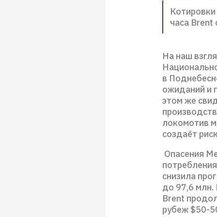
Котировки 
часа Brent
На наш взгл
Национально
в Поднебесно
ожиданий и 
этом же сви
производства
локомотив м
создаёт рис
Опасения Ме
потребления
снизила прог
до 97,6 млн.
Brent продо
рубеж $50-50