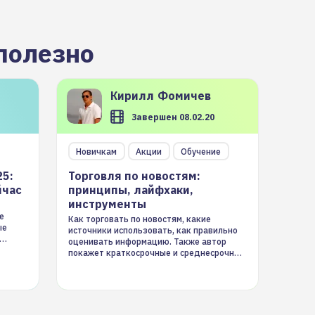
полезно
Кирилл
Фомичев
Завершен 08.02.20
Новичкам
Акции
Обучение
25:
Торговля по новостям:
йчас
принципы, лайфхаки,
инструменты
е
Как торговать по новостям, какие
ые
источники использовать, как правильно
оценивать информацию. Также автор
покажет краткосрочные и среднесрочные
торговые стратегии на новостном потоке