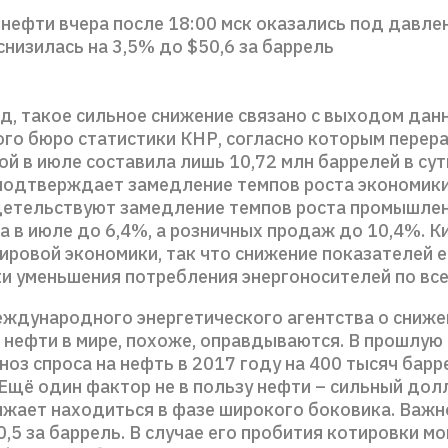
нефти вчера после 18:00 мск оказались под давлен
 снизилась на 3,5% до $50,6 за баррель
яд, такое сильное снижение связано с выходом дан
го бюро статистики КНР, согласно которым перер
й в июле составила лишь 10,72 млн баррелей в сут
подтверждает замедление темпов роста экономики
детельствуют замедление темпов роста промышле
 в июле до 6,4%, а розничных продаж до 10,4%. К
ировой экономики, так что снижение показателей е
ки уменьшения потребления энергоносителей по все
ждународного энергетического агентства о сниже
 нефти в мире, похоже, оправдываются. В прошлую
ноз спроса на нефть в 2017 году на 400 тысяч барр
 Ещё один фактор не в пользу нефти – сильный дол
лжает находиться в фазе широкого боковика. Важ
,5 за баррель. В случае его пробития котировки м