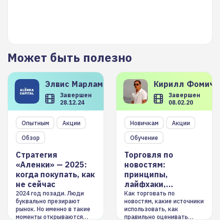
Может быть полезно
Элвис
Марламов
Кирилл
Фомиче
Завершен
Завершен
28.12.24
08.02.20
Опытным
Акции
Новичкам
Акции
Обзор
Обучение
Стратегия
Торговля по
«Аленки» — 2025:
новостям:
когда покупать, как
принципы,
не сейчас
лайфхаки,
инструменты
2024 год позади. Люди
Как торговать по
буквально презирают
новостям, какие источники
рынок. Но именно в такие
использовать, как
моменты открываются
правильно оценивать