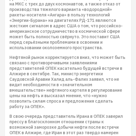
на МКС с трех до двух космонавтов, а также отказ от
производства тяжелого варианта «водородной»
ракеты-носителя «Ангара» в пользу технологий
«Энергии-Бурана» на двигателях РД-171 являются
жестким сигналом в адрес США о том, что российско-
американское сотрудничество в космической сфере
может быть полностью свёрнуто. Это поставит США
перед серьёзными проблемами в освоении и
использовании околоземного пространства.
Нефтяной рынок корректируется вниз, что может быть
связано с противоречивыми заявлениями
представителей ОПЕК касательно будущей встречи в
Алжире в сентябре. Так, министр энергетики
Саудовской Аравии Халид аль-Фалих заявил, что не
видит необходимости в «значительном
вмешательстве» нефтяного картеля в регулирование
цены на нефть и высказал мнение, что «нужно
позволить силам спроса и предложения сделать
работу за ОПЕК».
В свою очередь представитель Ирана в ОПЕК заверил
прессу в благосклонном отношении страны к
возможной заморозке добычи нефти после встречи
ОПЕК в Алжире, где Иран в этот раз твердо намерен