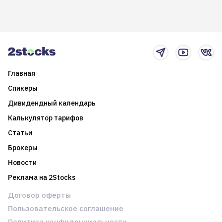
долгосрочные
информацию. Также автор
возможности. Обсудим
покажет краткосрочные и
итоги года и стратегию на
среднесрочные
2025-й
торговые стратегии на
новостном потоке
Главная
Спикеры
Дивидендный календарь
Калькулятор тарифов
Статьи
Брокеры
Новости
Реклама на 2Stocks
Договор оферты
Пользовательское соглашение
Политика конфиденциальности