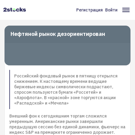
Перейти
к
Регистрация
Войти
Меню
Ос
основному
содержанию
учётной
на
записи
Нефтяной рынок дезориентирован
пользователя
Российский фондовый рынок в пятницу открылся
снижением. К настоящему времени ведущие
биржевые индексы символически подрастают,
спросом пользуются бумаги «Россетей» и
«Аэрофлота». В «красной» зоне торгуются акции
«Распадской» и «Мечела»
Внешний фон к сегодняшним торгам сложился
умеренным. Американские рынки завершили
предыдущую сессию без единой динамики, фьючерс на
индекс S&P на премаркете ограниченно дорожает.