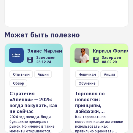
Может быть полезно
Элвис
Марламов
Кирилл
Фомиче
Завершен
Завершен
28.12.24
08.02.20
Опытным
Акции
Новичкам
Акции
Обзор
Обучение
Стратегия
Торговля по
«Аленки» — 2025:
новостям:
когда покупать, как
принципы,
не сейчас
лайфхаки,
инструменты
2024 год позади. Люди
Как торговать по
буквально презирают
новостям, какие источники
рынок. Но именно в такие
использовать, как
моменты открываются
правильно оценивать