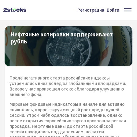
Перейти
к
Регистрация
Войти
Меню
Ос
основному
содержанию
учётной
на
записи
Нефтяные котировки поддерживают
рубль
пользователя
После негативного старта российские индексы
устремились вниз вслед за глобальными площадками.
Вскоре у нас произошел отскок благодаря улучшению
внешнего фона.
Мировые фондовые индикаторы в начале дня активно
снижались, корректируя мощный рост предыдущей
сессии. Утром наблюдалось восстановление, однако
после открытия европейских торгов произошла резкая
просадка. Нефтяные цены до старта российской
сессии находились под давлением, но затем