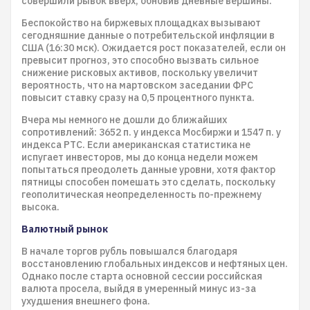
совершили рывок вверх, обновив дневные вершины.
Беспокойство на биржевых площадках вызывают
сегодняшние данные о потребительской инфляции в
США (16:30 мск). Ожидается рост показателей, если он
превысит прогноз, это способно вызвать сильное
снижение рисковых активов, поскольку увеличит
вероятность, что на мартовском заседании ФРС
повысит ставку сразу на 0,5 процентного пункта.
Вчера мы немного не дошли до ближайших
сопротивлений: 3652 п. у индекса Мосбиржи и 1547 п. у
индекса РТС. Если американская статистика не
испугает инвесторов, мы до конца недели можем
попытаться преодолеть данные уровни, хотя фактор
пятницы способен помешать это сделать, поскольку
геополитическая неопределенность по-прежнему
высока.
Валютный рынок
В начале торгов рубль повышался благодаря
восстановлению глобальных индексов и нефтяных цен.
Однако после старта основной сессии российская
валюта просела, выйдя в умеренный минус из-за
ухудшения внешнего фона.