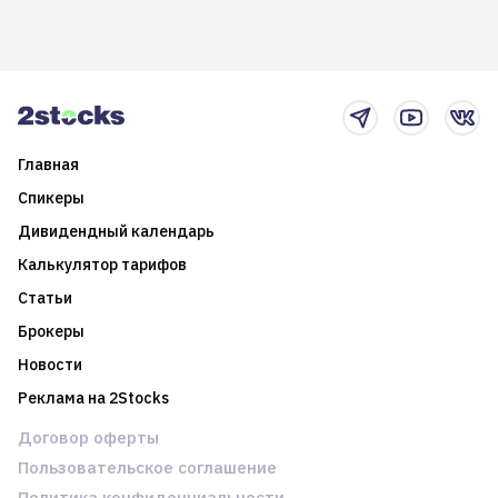
долгосрочные
информацию. Также автор
возможности. Обсудим
покажет краткосрочные и
итоги года и стратегию на
среднесрочные
2025-й
торговые стратегии на
новостном потоке
Главная
Спикеры
Дивидендный календарь
Калькулятор тарифов
Статьи
Брокеры
Новости
Реклама на 2Stocks
Договор оферты
Пользовательское соглашение
Политика конфиденциальности