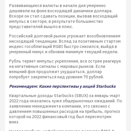
Развивающиеся валюты в начале дня умеренно
дешевели на фоне восходящей динамики доллара.
Вскоре он стал сдавать позиции, вызвав восходящий
импульс в секторе, в результате большинство
представителей вышло в плюс.
Российский долговой рынок угрожает возобновлением
нисходящей тенденции. Вслед за позитивным стартом
индекс гособлигаций RGBI быстро снизился, выйдя в
умеренный минус и обновив минимум текущей недели.
Рубль теряет импульс укрепления, все острее реагируя
на негативные сигналы с мировых рынков. Если
внешний фон продолжит ухудшаться, доллар
попробует закрепиться над уровнем 75 рублей.
Рекомендуем: Какие перспективы у акций Starbucks
Квартальные доходы Starbucks (SBUX) за январь-март
2022 года оказались хуже общерыночных ожиданий. По
заявлению менеджмента компании, это связано с
давлением повышенных расходов на прибыль, прогноз
которой на 2022 финансовый год был пересмотрен
вниз.