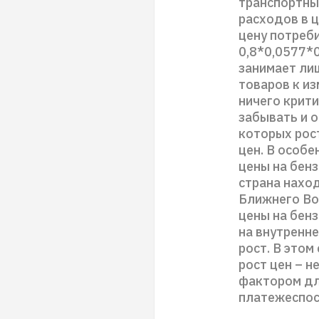
транспортны
расходов в ц
цену потреб
0,8*0,0577*0
занимает ли
товаров к из
ничего крити
забывать и 
которых рос
цен. В особе
цены на бен
страна наход
Ближнего Вос
цены на бенз
на внутренн
рост. В это
рост цен – 
фактором дл
платежеспос