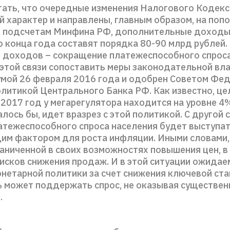
тать, что очередные изменения Налогового Кодекс
 характер и направлены, главным образом, на поп
 подсчетам Минфина РФ, дополнительные доходы
о конца года составят порядка 80-90 млрд рублей.
х доходов – сокращение платежеспособного спроса
 этой связи сопоставить меры законодательной вла
умой 26 февраля 2016 года и одобрен Советом Фед
олитикой Центрального Банка РФ. Как известно, це
2017 год у мегарегулятора находится на уровне 4%
алось бы, идет вразрез с этой политикой. С другой 
атежеспособного спроса населения будет выступа
м фактором для роста инфляции. Иными словами,
аниченной в своих возможностях повышения цен, в
исков снижения продаж. И в этой ситуации ожидае
онетарной политики за счет снижения ключевой ста
% может поддержать спрос, не оказывая существен
.