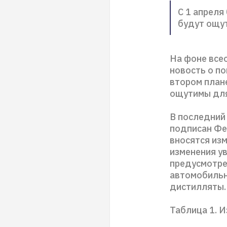
С 1 апреля
будут ощу
На фоне все
новость о по
втором плане
ощутимы для
В последний
подписан Фе
вносятся из
изменения у
предусмотрен
автомобильн
дистилляты.
Таблица 1. 