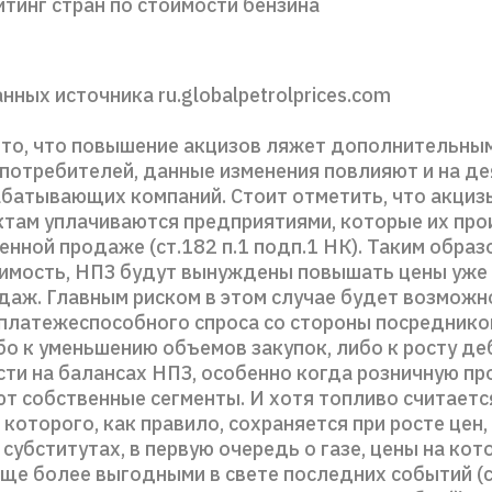
йтинг стран по стоимости бензина
нных источника ru.globalpetrolprices.com
 то, что повышение акцизов ляжет дополнительны
 потребителей, данные изменения повлияют и на д
батывающих компаний. Стоит отметить, что акциз
там уплачиваются предприятиями, которые их про
нной продаже (ст.182 п.1 подп.1 НК). Таким образ
оимость, НПЗ будут вынуждены повышать цены уже 
даж. Главным риском в этом случае будет возможн
платежеспособного спроса со стороны посредников
бо к уменьшению объемов закупок, либо к росту д
ти на балансах НПЗ, особенно когда розничную п
т собственные сегменты. И хотя топливо считаетс
которого, как правило, сохраняется при росте цен,
 субститутах, в первую очередь о газе, цены на кот
еще более выгодными в свете последних событий (