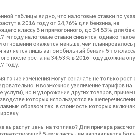
нной таблицы видно, что налоговые ставки по ука
астут в 2016 году от 24,76% для бензина, не
щего классу 5 и прямогонного, до 34,53% для бен
17-м году налоговые ставки снизятся, однако тако
м отношении окажется меньше, чем планировалось 
 является лишь автомобильный бензин 5-го класса
ого после роста на 34,53% в 2016 году должна опу
7 году.
я такие изменения могут означать не только рост 
ледовательно, и возможное увеличение тарифов на
 услуги), но и удорожание других товаров, причем
оизводстве которых используются вышеперечислен
 главным образом тех, в стоимость которых включа
ировку.
же вырастут цены на топливо? Для примера рассмо
оответствующий 5-му классу - им заправляется бол