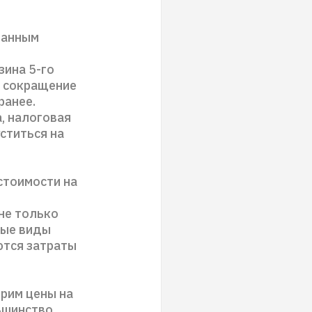
занным
зина 5-го
е сокращение
ранее.
, налоговая
ститься на
стоимости на
 не только
ные виды
ются затраты
трим цены на
ьшинство.