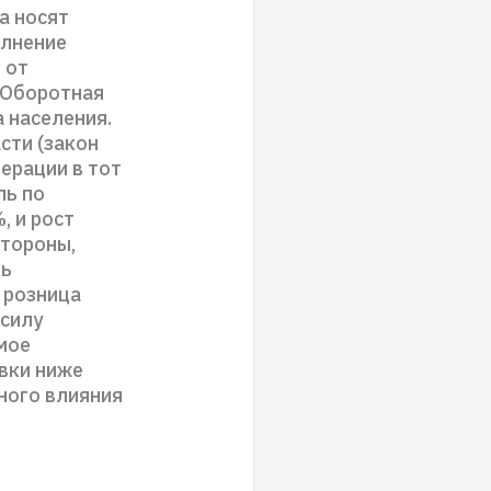
а носят
олнение
 от
 Оборотная
 населения.
сти (закон
ерации в тот
ль по
, и рост
стороны,
ть
 розница
 силу
мое
вки ниже
ного влияния