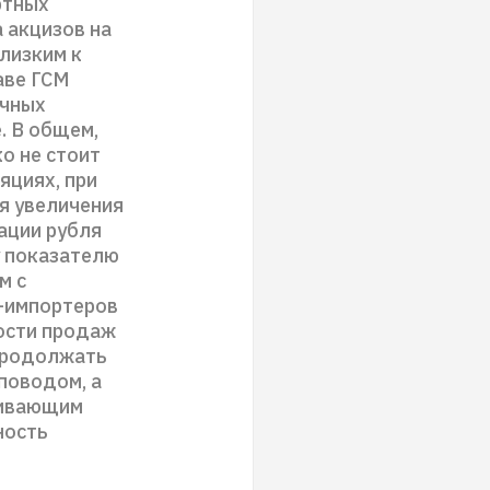
ртных
а акцизов на
лизким к
аве ГСМ
ечных
. В общем,
о не стоит
яциях, при
я увеличения
вации рубля
у показателю
м с
н-импортеров
ности продаж
продолжать
поводом, а
живающим
ность