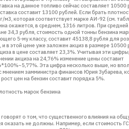
авка на данное топливо сейчас составляет 10500 
 ставка составит 13100 рублей. Если брать плотнос
г/м3, которая соответствует марке АИ-92 (см. табл
ина окажется, в среднем, 1316 литров. При средней
вне 34,3 рубля, стоимость одной тонны бензина мар
ющего 5-му классу, составит 45138,8 рубля для ро
 и в этой цене уже заложен акциз в размере 10500 
циза в цене составляет 23,3%. Учитывая эти цифры
нении акциза на 24,76% изменение цены составит
6*100%~5,77%. Эта цифра несколько выше, но впо
 с мнением замминистра финансов Юрия Зубарева, 
 рост цен на бензин составит порядка 5%.
Плотность марок бензина
 говорят о том, что существенного влияния на об
я оказать не должны. Например, если стоимость ГС