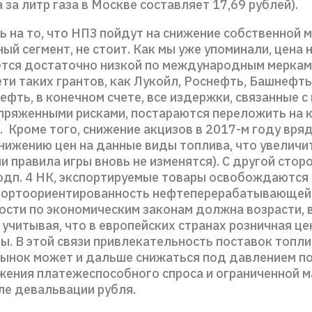
 за литр газа в Москве составляет 17,69 рублей).
 на то, что НПЗ пойдут на снижение собственной 
ный сегмент, не стоит. Как мы уже упоминали, цена н
ется достаточно низкой по международным меркам
ти таких грантов, как Лукойл, Роснефть, Башнефть
ефть, в конечном счете, все издержки, связанные 
опряженными рисками, постараются переложить на 
 Кроме того, снижение акцизов в 2017-м году вряд
снижению цен на данные виды топлива, что увеличи
и правила игры вновь не изменятся). С другой стор
 подп. 4 НК, экспортируемые товары освобождаются 
портоориентированность нефтеперерабатывающей
сти по экономическим законам должна возрасти, 
учитывая, что в европейских странах розничная це
ы. В этой связи привлекательность поставок топли
рынок может и дальше снижаться под давлением 
ижения платежеспособного спроса и ограниченной 
ле девальвации рубля.