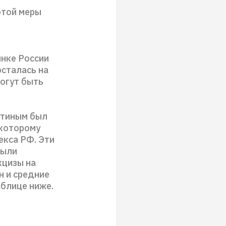
этой меры
нке России
осталась на
могут быть
утиным был
 которому
екса РФ. Эти
были
кцизы на
н и средние
аблице ниже.