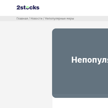
Перейти
к
основному
содержанию
Строка навигации
Главная
Новости
Непопулярные меры
Непопул