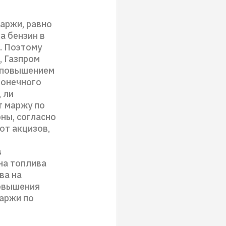
маржи, равно
а бензин в
. Поэтому
, Газпром
с повышением
конечного
 ли
т маржу по
оны, согласно
от акцизов,
в
на топлива
ва на
повышения
маржи по