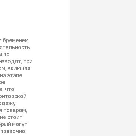
м бременем
еятельность
ы по
изводят, при
ом, включая
на этапе
ое
, что
ебиторской
родажу
я товаром,
 не стоит
орый могут
справочно: