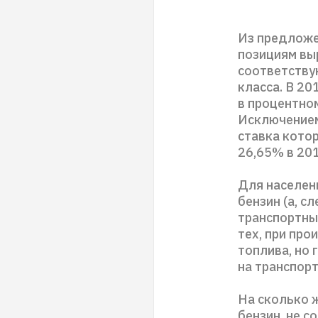
Из предложе
позициям выр
соответствую
класса. В 20
в процентно
Исключением
ставка котор
26,65% в 201
Для населени
бензин (а, с
транспортные
тех, при пр
топлива, но
на транспорт
На сколько 
бензин, не с