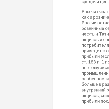
средняя цена
Рассчитывать
как и рознич
России оста
розничные се
нефть и Татн
акцизов и с
потребителя.
приведет к 
прибыли (есл
ст. 183 п. 1
поэтому экс
промышленно
особенности 
больше в раз
внутренний 
акцизов, сн
прибыли пос