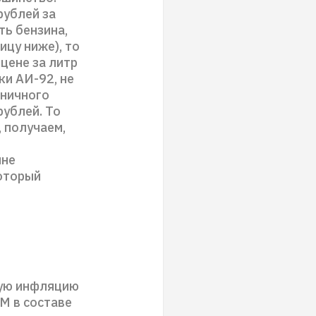
рублей за
ть бензина,
ицу ниже), то
 цене за литр
ки АИ-92, не
зничного
рублей. То
, получаем,
лне
который
щую инфляцию
М в составе