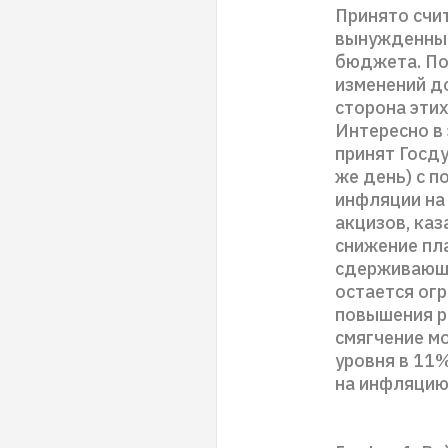
Принято счи
вынужденный
бюджета. По
изменений д
сторона эти
Интересно в
принят Госд
же день) с п
инфляции на 
акцизов, каз
снижение пл
сдерживающи
остается огр
повышения р
смягчение м
уровня в 11
на инфляцию