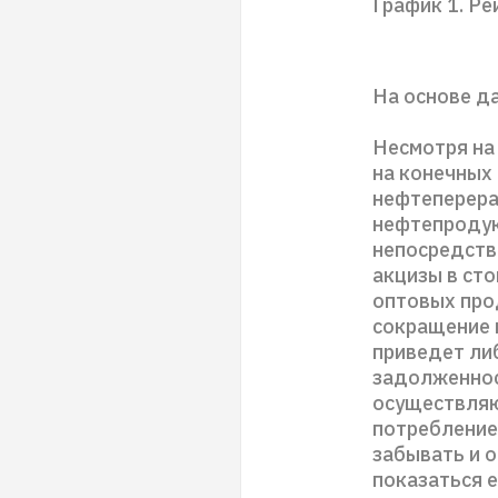
График 1. Ре
На основе да
Несмотря на
на конечных
нефтеперера
нефтепродук
непосредстве
акцизы в ст
оптовых про
сокращение 
приведет ли
задолженнос
осуществляю
потребление 
забывать и о
показаться 