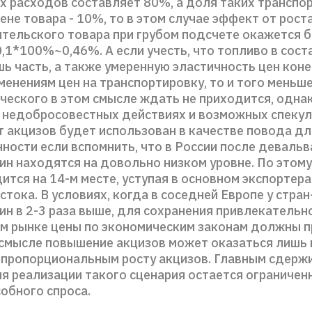
х расходов составляет 80%, а доля таких транспо
ене товара - 10%, то в этом случае эффект от рост
ительского товара при грубом подсчете окажется б
,1*100%~0,46%. А если учесть, что топливо в сост
шь часть, а также умеренную эластичность цен кон
менениям цен на транспортировку, то и того меньше
ческого в этом смысле ждать не приходится, однак
о недобросовестных действиях и возможных спекул
т акцизов будет использован в качестве повода дл
нности если вспомнить, что в России после деваль
зин находятся на довольно низком уровне. По этом
ится на 14-м месте, уступая в основном экспортера
тока. В условиях, когда в соседней Европе у стра
ин в 2-3 раза выше, для сохранения привлекатель
ем рынке цены по экономическим законам должны 
м смысле повышение акцизов может оказаться лишь 
непропорциональным росту акцизов. Главным сдер
я реализации такого сценария остается ограничен
обного спроса.